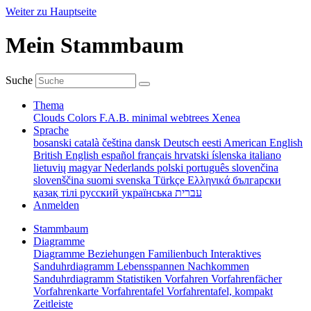
Weiter zu Hauptseite
Mein Stammbaum
Suche
Thema
Clouds
Colors
F.A.B.
minimal
webtrees
Xenea
Sprache
bosanski
català
čeština
dansk
Deutsch
eesti
American English
British English
español
français
hrvatski
íslenska
italiano
lietuvių
magyar
Nederlands
polski
português
slovenčina
slovenščina
suomi
svenska
Türkçe
Ελληνικά
български
қазақ тілі
русский
українська
עברית
Anmelden
Stammbaum
Diagramme
Diagramme
Beziehungen
Familienbuch
Interaktives
Sanduhrdiagramm
Lebensspannen
Nachkommen
Sanduhrdiagramm
Statistiken
Vorfahren
Vorfahrenfächer
Vorfahrenkarte
Vorfahrentafel
Vorfahrentafel, kompakt
Zeitleiste