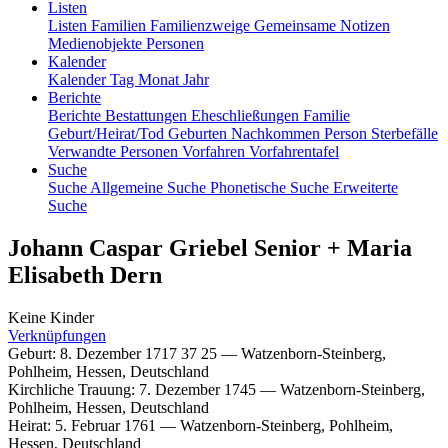
Listen
Listen
Familien
Familienzweige
Gemeinsame Notizen
Medienobjekte
Personen
Kalender
Kalender
Tag
Monat
Jahr
Berichte
Berichte
Bestattungen
Eheschließungen
Familie
Geburt/Heirat/Tod
Geburten
Nachkommen
Person
Sterbefälle
Verwandte Personen
Vorfahren
Vorfahrentafel
Suche
Suche
Allgemeine Suche
Phonetische Suche
Erweiterte
Suche
Johann Caspar
Griebel
Senior
+
Maria
Elisabeth
Dern
Keine Kinder
Verknüpfungen
Geburt
:
8. Dezember 1717
37
25
—
Watzenborn-Steinberg,
Pohlheim, Hessen, Deutschland
Kirchliche Trauung
:
7. Dezember 1745
—
Watzenborn-Steinberg,
Pohlheim, Hessen, Deutschland
Heirat
:
5. Februar 1761
—
Watzenborn-Steinberg, Pohlheim,
Hessen, Deutschland