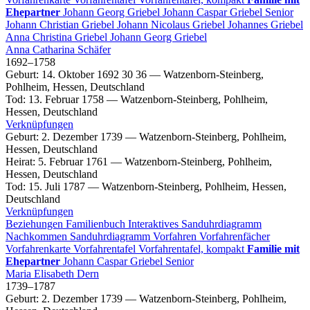
Ehepartner
Johann Georg
Griebel
Johann Caspar
Griebel
Senior
Johann Christian
Griebel
Johann Nicolaus
Griebel
Johannes
Griebel
Anna Christina
Griebel
Johann Georg
Griebel
Anna Catharina
Schäfer
1692
–
1758
Geburt
:
14. Oktober 1692
30
36
—
Watzenborn-Steinberg,
Pohlheim, Hessen, Deutschland
Tod
:
13. Februar 1758
—
Watzenborn-Steinberg, Pohlheim,
Hessen, Deutschland
Verknüpfungen
Geburt
:
2. Dezember 1739
—
Watzenborn-Steinberg, Pohlheim,
Hessen, Deutschland
Heirat
:
5. Februar 1761
—
Watzenborn-Steinberg, Pohlheim,
Hessen, Deutschland
Tod
:
15. Juli 1787
—
Watzenborn-Steinberg, Pohlheim, Hessen,
Deutschland
Verknüpfungen
Beziehungen
Familienbuch
Interaktives Sanduhrdiagramm
Nachkommen
Sanduhrdiagramm
Vorfahren
Vorfahrenfächer
Vorfahrenkarte
Vorfahrentafel
Vorfahrentafel, kompakt
Familie mit
Ehepartner
Johann Caspar
Griebel
Senior
Maria Elisabeth
Dern
1739
–
1787
Geburt
:
2. Dezember 1739
—
Watzenborn-Steinberg, Pohlheim,