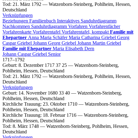
Tod
:
21. März 1792
—
Watzenborn-Steinberg, Pohlheim, Hessen,
Deutschland
Verknüpfungen
Beziehungen
Familienbuch
Interaktives Sanduhrdiagramm
Nachkommen
Sanduhrdiagramm
Vorfahren
Vorfahrenfächer
Vorfahrenkarte
Vorfahrentafel
Vorfahrentafel, kompakt
Familie mit
Ehepartner
Anna Maria
Schäfer
Maria Catharina
Griebel
Georg
Caspar
Griebel
Johann Georg
Griebel
Johann Martin
Griebel
Familie mit Ehepartner
Maria Elisabeth
Dern
Johann Caspar
Griebel
Senior
1717
–
1792
Geburt
:
8. Dezember 1717
37
25
—
Watzenborn-Steinberg,
Pohlheim, Hessen, Deutschland
Tod
:
21. März 1792
—
Watzenborn-Steinberg, Pohlheim, Hessen,
Deutschland
Verknüpfungen
Geburt
:
14. November 1680
33
40
—
Watzenborn-Steinberg,
Pohlheim, Hessen, Deutschland
Kirchliche Trauung
:
23. Oktober 1710
—
Watzenborn-Steinberg,
Pohlheim, Hessen, Deutschland
Kirchliche Trauung
:
18. Februar 1716
—
Watzenborn-Steinberg,
Pohlheim, Hessen, Deutschland
Tod
:
8. März 1748
—
Watzenborn-Steinberg, Pohlheim, Hessen,
Deutschland
Verknüpfungen