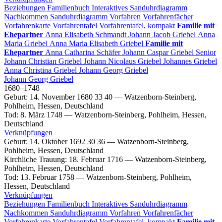
Beziehungen
Familienbuch
Interaktives Sanduhrdiagramm
Nachkommen
Sanduhrdiagramm
Vorfahren
Vorfahrenfächer
Vorfahrenkarte
Vorfahrentafel
Vorfahrentafel, kompakt
Familie mit
Ehepartner
Anna Elisabeth
Schmandt
Johann Jacob
Griebel
Anna
Maria
Griebel
Anna Maria Elisabeth
Griebel
Familie mit
Ehepartner
Anna Catharina
Schäfer
Johann Caspar
Griebel
Senior
Johann Christian
Griebel
Johann Nicolaus
Griebel
Johannes
Griebel
Anna Christina
Griebel
Johann Georg
Griebel
Johann Georg
Griebel
1680
–
1748
Geburt
:
14. November 1680
33
40
—
Watzenborn-Steinberg,
Pohlheim, Hessen, Deutschland
Tod
:
8. März 1748
—
Watzenborn-Steinberg, Pohlheim, Hessen,
Deutschland
Verknüpfungen
Geburt
:
14. Oktober 1692
30
36
—
Watzenborn-Steinberg,
Pohlheim, Hessen, Deutschland
Kirchliche Trauung
:
18. Februar 1716
—
Watzenborn-Steinberg,
Pohlheim, Hessen, Deutschland
Tod
:
13. Februar 1758
—
Watzenborn-Steinberg, Pohlheim,
Hessen, Deutschland
Verknüpfungen
Beziehungen
Familienbuch
Interaktives Sanduhrdiagramm
Nachkommen
Sanduhrdiagramm
Vorfahren
Vorfahrenfächer
Vorfahrenkarte
Vorfahrentafel
Vorfahrentafel, kompakt
Familie mit