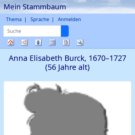
Mein Stammbaum
Weiter zu Hauptseite
Thema
Sprache
Anmelden
Suche
Diagramme
Listen
Kalender
Berichte
Suche
Stammbaum
Anna Elisabeth
Burck
,
1670
–
1727
(56 Jahre alt)