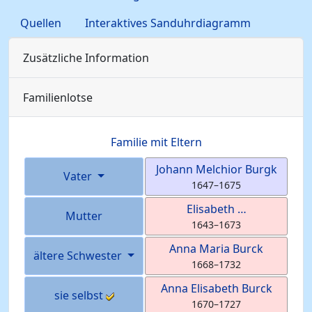
Quellen
Interaktives Sanduhrdiagramm
Zusätzliche Information
Familienlotse
Familie mit Eltern
Johann Melchior
Burgk
Vater
1647
–
1675
Elisabeth
…
Mutter
1643
–
1673
Anna Maria
Burck
ältere Schwester
1668
–
1732
Anna Elisabeth
Burck
sie selbst
1670
–
1727