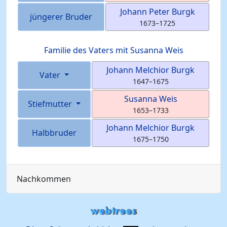
Johann Peter
Burgk
jüngerer Bruder
1673
–
1725
Familie des Vaters mit
Susanna
Weis
Johann Melchior
Burgk
Vater
1647
–
1675
Susanna
Weis
Stiefmutter
1653
–
1733
Johann Melchior
Burgk
Halbbruder
1675
–
1750
Nachkommen