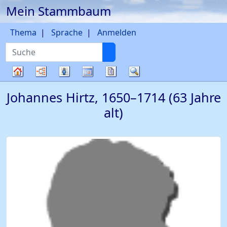
Mein Stammbaum
Weiter zu Hauptseite
Thema
Sprache
Anmelden
Suche
Diagramme
Listen
Kalender
Berichte
Suche
Stammbaum
Johannes
Hirtz
,
1650
–
1714
(63 Jahre
alt)