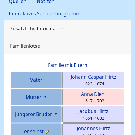
Quellen
Notizen
Interaktives Sanduhrdiagramm
Zusätzliche Information
Familienlotse
Familie mit Eltern
Johann Caspar
Hirtz
Vater
1622
–
1674
Anna
Diehl
Mutter
1617
–
1702
Jacobus
Hirtz
jüngerer Bruder
1651
–
1682
Johannes
Hirtz
er selbst