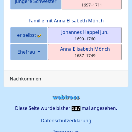
jüngere Schwester
1697
–
1711
Familie mit
Anna Elisabeth
Mönch
Johannes
Happel
jun.
er selbst
1690
–
1760
Anna Elisabeth
Mönch
Ehefrau
1687
–
1749
Nachkommen
Diese Seite wurde bisher
mal angesehen.
187
Datenschutzerklärung