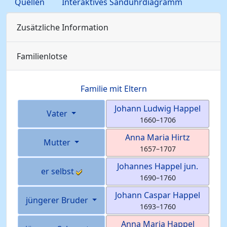
Quellen
Interaktives Sanduhrdiagramm
Zusätzliche Information
Familienlotse
Familie mit Eltern
Johann Ludwig
Happel
Vater
1660
–
1706
Anna Maria
Hirtz
Mutter
1657
–
1707
Johannes
Happel
jun.
er selbst
1690
–
1760
Johann Caspar
Happel
jüngerer Bruder
1693
–
1760
Anna Maria
Happel