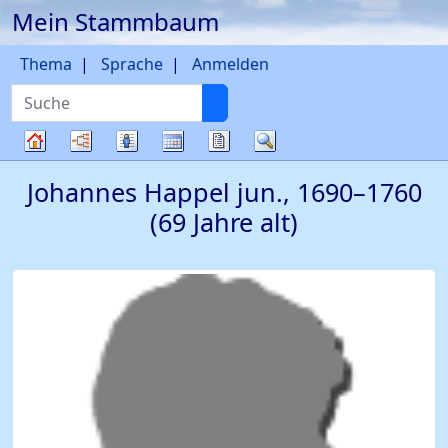
Mein Stammbaum
Weiter zu Hauptseite
Thema
Sprache
Anmelden
Suche
Diagramme
Listen
Kalender
Berichte
Suche
Stammbaum
Johannes
Happel
jun.
,
1690
–
1760
(69 Jahre alt)