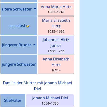
Anna Maria
Hirtz
ältere Schwester
1683
–
1749
Maria Elisabeth
sie selbst
Hirtz
1685
–
1692
Johannes
Hirtz
jüngerer Bruder
junior
1688
–
1766
Anna Elisabeth
jüngere Schwester
Hirtz
1691
–
Familie der Mutter mit
Johann Michael
Diel
Johann Michael
Diel
Stiefvater
1654
–
1730