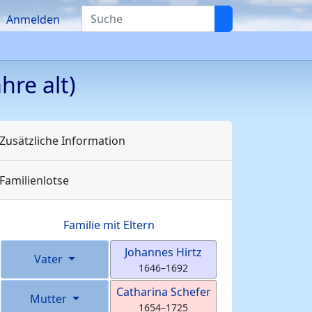
Suche
Anmelden
hre alt)
Zusätzliche Information
Familienlotse
Familie mit Eltern
Johannes
Hirtz
Vater
1646
–
1692
Catharina
Schefer
Mutter
1654
–
1725