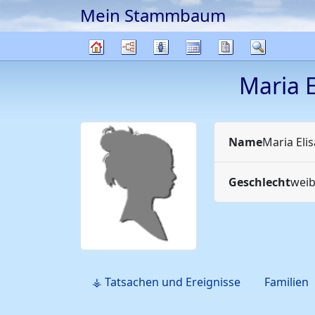
Mein Stammbaum
Weiter zu Hauptseite
Diagramme
Listen
Kalender
Berichte
Suche
Stammbaum
Maria 
Name
Maria Eli
Geschlecht
weib
⚶ Tatsachen und Ereignisse
Familien