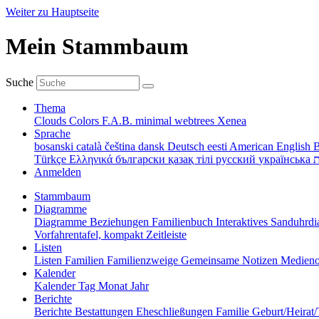
Weiter zu Hauptseite
Mein Stammbaum
Suche
Thema
Clouds
Colors
F.A.B.
minimal
webtrees
Xenea
Sprache
bosanski
català
čeština
dansk
Deutsch
eesti
American English
B
Türkçe
Ελληνικά
български
қазақ тілі
русский
українська
ת
Anmelden
Stammbaum
Diagramme
Diagramme
Beziehungen
Familienbuch
Interaktives Sanduhr
Vorfahrentafel, kompakt
Zeitleiste
Listen
Listen
Familien
Familienzweige
Gemeinsame Notizen
Medieno
Kalender
Kalender
Tag
Monat
Jahr
Berichte
Berichte
Bestattungen
Eheschließungen
Familie
Geburt/Heirat