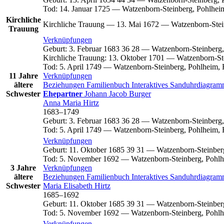
Tod
:
14. Januar 1725
—
Watzenborn-Steinberg, Pohlhei
Kirchliche
Kirchliche Trauung
—
13. Mai 1672
—
Watzenborn-Stei
Trauung
Verknüpfungen
Geburt
:
3. Februar 1683
36
28
—
Watzenborn-Steinberg,
Kirchliche Trauung
:
13. Oktober 1701
—
Watzenborn-St
Tod
:
5. April 1749
—
Watzenborn-Steinberg, Pohlheim, 
11 Jahre
Verknüpfungen
ältere
Beziehungen
Familienbuch
Interaktives Sanduhrdiagra
Schwester
Ehepartner
Johann Jacob
Burger
Anna Maria
Hirtz
1683
–
1749
Geburt
:
3. Februar 1683
36
28
—
Watzenborn-Steinberg,
Tod
:
5. April 1749
—
Watzenborn-Steinberg, Pohlheim, 
Verknüpfungen
Geburt
:
11. Oktober 1685
39
31
—
Watzenborn-Steinber
Tod
:
5. November 1692
—
Watzenborn-Steinberg, Pohlh
3 Jahre
Verknüpfungen
ältere
Beziehungen
Familienbuch
Interaktives Sanduhrdiagra
Schwester
Maria Elisabeth
Hirtz
1685
–
1692
Geburt
:
11. Oktober 1685
39
31
—
Watzenborn-Steinber
Tod
:
5. November 1692
—
Watzenborn-Steinberg, Pohlh
Verknüpfungen