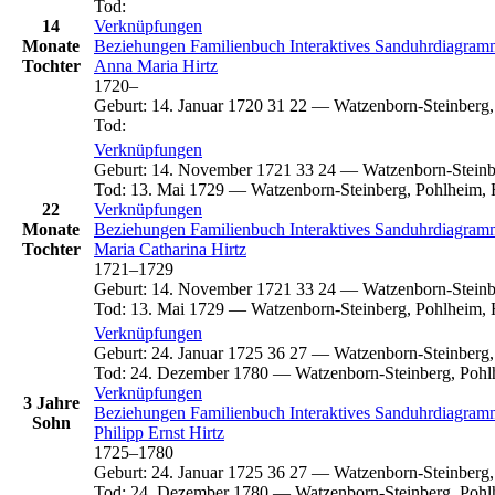
Tod
:
14
Verknüpfungen
Monate
Beziehungen
Familienbuch
Interaktives Sanduhrdiagra
Tochter
Anna Maria
Hirtz
1720
–
Geburt
:
14. Januar 1720
31
22
—
Watzenborn-Steinberg,
Tod
:
Verknüpfungen
Geburt
:
14. November 1721
33
24
—
Watzenborn-Steinb
Tod
:
13. Mai 1729
—
Watzenborn-Steinberg, Pohlheim, 
22
Verknüpfungen
Monate
Beziehungen
Familienbuch
Interaktives Sanduhrdiagra
Tochter
Maria Catharina
Hirtz
1721
–
1729
Geburt
:
14. November 1721
33
24
—
Watzenborn-Steinb
Tod
:
13. Mai 1729
—
Watzenborn-Steinberg, Pohlheim, 
Verknüpfungen
Geburt
:
24. Januar 1725
36
27
—
Watzenborn-Steinberg,
Tod
:
24. Dezember 1780
—
Watzenborn-Steinberg, Pohl
Verknüpfungen
3 Jahre
Beziehungen
Familienbuch
Interaktives Sanduhrdiagra
Sohn
Philipp Ernst
Hirtz
1725
–
1780
Geburt
:
24. Januar 1725
36
27
—
Watzenborn-Steinberg,
Tod
:
24. Dezember 1780
—
Watzenborn-Steinberg, Pohl