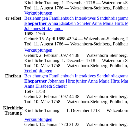
Kirchliche Trauung
:
1. Dezember 1718
—
Watzenborn-St
Tod
:
11. August 1766
—
Watzenborn-Steinberg, Pohlhei
Verknüpfungen
er selbst
Beziehungen
Familienbuch
Interaktives Sanduhrdiagra
Ehepartner
Anna Elisabeth
Schefer
Anna Maria
Hirtz
M
Johannes
Hirtz
junior
1688
–
1766
Geburt
:
15. April 1688
42
34
—
Watzenborn-Steinberg, 
Tod
:
11. August 1766
—
Watzenborn-Steinberg, Pohlhei
Verknüpfungen
Geburt
:
2. Februar 1697
44
38
—
Watzenborn-Steinberg,
Kirchliche Trauung
:
1. Dezember 1718
—
Watzenborn-St
Tod
:
10. März 1758
—
Watzenborn-Steinberg, Pohlheim,
Verknüpfungen
Ehefrau
Beziehungen
Familienbuch
Interaktives Sanduhrdiagra
Ehepartner
Johannes
Hirtz
junior
Anna Maria
Hirtz
Mar
Anna Elisabeth
Schefer
1697
–
1758
Geburt
:
2. Februar 1697
44
38
—
Watzenborn-Steinberg,
Tod
:
10. März 1758
—
Watzenborn-Steinberg, Pohlheim,
Kirchliche
Kirchliche Trauung
—
1. Dezember 1718
—
Watzenborn
Trauung
Verknüpfungen
Geburt
:
14. Januar 1720
31
22
—
Watzenborn-Steinberg,