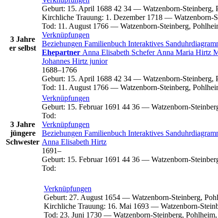
Geburt
:
15. April 1688
42
34
—
Watzenborn-Steinberg, 
Kirchliche Trauung
:
1. Dezember 1718
—
Watzenborn-St
Tod
:
11. August 1766
—
Watzenborn-Steinberg, Pohlhei
Verknüpfungen
3 Jahre
Beziehungen
Familienbuch
Interaktives Sanduhrdiagra
er selbst
Ehepartner
Anna Elisabeth
Schefer
Anna Maria
Hirtz
M
Johannes
Hirtz
junior
1688
–
1766
Geburt
:
15. April 1688
42
34
—
Watzenborn-Steinberg, 
Tod
:
11. August 1766
—
Watzenborn-Steinberg, Pohlhei
Verknüpfungen
Geburt
:
15. Februar 1691
44
36
—
Watzenborn-Steinber
Tod
:
3 Jahre
Verknüpfungen
jüngere
Beziehungen
Familienbuch
Interaktives Sanduhrdiagra
Schwester
Anna Elisabeth
Hirtz
1691
–
Geburt
:
15. Februar 1691
44
36
—
Watzenborn-Steinber
Tod
:
Verknüpfungen
Geburt
:
27. August 1654
—
Watzenborn-Steinberg, Poh
Kirchliche Trauung
:
16. Mai 1693
—
Watzenborn-Steinb
Tod
:
23. Juni 1730
—
Watzenborn-Steinberg, Pohlheim,