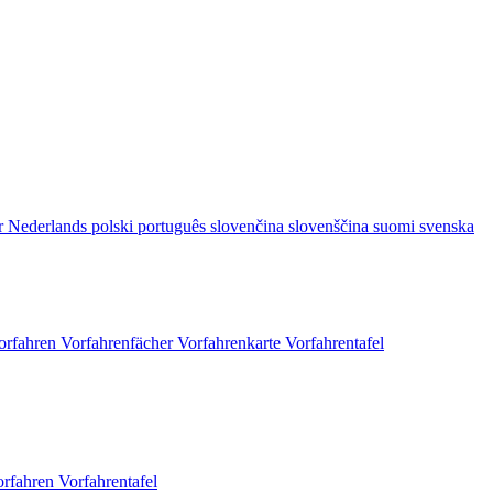
r
Nederlands
polski
português
slovenčina
slovenščina
suomi
svenska
orfahren
Vorfahrenfächer
Vorfahrenkarte
Vorfahrentafel
orfahren
Vorfahrentafel