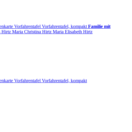
enkarte
Vorfahrentafel
Vorfahrentafel, kompakt
Familie mit
s
Hirtz
Maria Christina
Hirtz
Maria Elisabeth
Hirtz
enkarte
Vorfahrentafel
Vorfahrentafel, kompakt