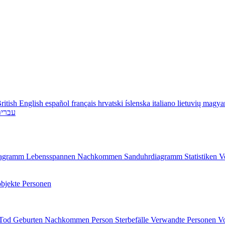
ritish English
español
français
hrvatski
íslenska
italiano
lietuvių
magya
עברי
diagramm
Lebensspannen
Nachkommen
Sanduhrdiagramm
Statistiken
V
bjekte
Personen
/Tod
Geburten
Nachkommen
Person
Sterbefälle
Verwandte Personen
V