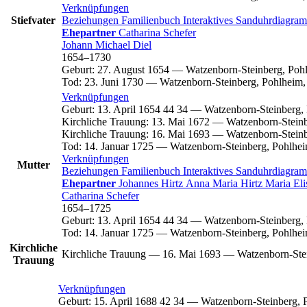
Verknüpfungen
Stiefvater
Beziehungen
Familienbuch
Interaktives Sanduhrdiagr
Ehepartner
Catharina
Schefer
Johann Michael
Diel
1654
–
1730
Geburt
:
27. August 1654
—
Watzenborn-Steinberg, Poh
Tod
:
23. Juni 1730
—
Watzenborn-Steinberg, Pohlheim,
Verknüpfungen
Geburt
:
13. April 1654
44
34
—
Watzenborn-Steinberg,
Kirchliche Trauung
:
13. Mai 1672
—
Watzenborn-Steinb
Kirchliche Trauung
:
16. Mai 1693
—
Watzenborn-Steinb
Tod
:
14. Januar 1725
—
Watzenborn-Steinberg, Pohlhei
Verknüpfungen
Mutter
Beziehungen
Familienbuch
Interaktives Sanduhrdiagr
Ehepartner
Johannes
Hirtz
Anna Maria
Hirtz
Maria El
Catharina
Schefer
1654
–
1725
Geburt
:
13. April 1654
44
34
—
Watzenborn-Steinberg,
Tod
:
14. Januar 1725
—
Watzenborn-Steinberg, Pohlhei
Kirchliche
Kirchliche Trauung
—
16. Mai 1693
—
Watzenborn-Ste
Trauung
Verknüpfungen
Geburt
:
15. April 1688
42
34
—
Watzenborn-Steinberg, 