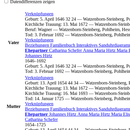
Datendifferenzen zeigen
Verknüpfungen
Geburt
:
5. April 1646
32
24
—
Watzenborn-Steinberg, P
Kirchliche Trauung
:
13. Mai 1672
—
Watzenborn-Steinb
Beruf
:
Wagner
—
Watzenborn-Steinberg, Pohlheim, Hes
Tod
:
3. Februar 1692
—
Watzenborn-Steinberg, Pohlhei
Verknüpfungen
Vater
Beziehungen
Familienbuch
Interaktives Sanduhrdiagra
Ehepartner
Catharina
Schefer
Anna Maria
Hirtz
Maria 
Johannes
Hirtz
1646
–
1692
Geburt
:
5. April 1646
32
24
—
Watzenborn-Steinberg, P
Tod
:
3. Februar 1692
—
Watzenborn-Steinberg, Pohlhei
Verknüpfungen
Geburt
:
13. April 1654
44
34
—
Watzenborn-Steinberg, 
Kirchliche Trauung
:
13. Mai 1672
—
Watzenborn-Steinb
Kirchliche Trauung
:
16. Mai 1693
—
Watzenborn-Steinb
Tod
:
14. Januar 1725
—
Watzenborn-Steinberg, Pohlhei
Verknüpfungen
Mutter
Beziehungen
Familienbuch
Interaktives Sanduhrdiagra
Ehepartner
Johannes
Hirtz
Anna Maria
Hirtz
Maria Eli
Catharina
Schefer
1654
–
1725
Geburt
:
13. April 1654
44
34
—
Watzenborn-Steinberg, 