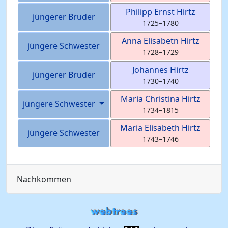
Philipp Ernst
Hirtz
jüngerer Bruder
1725
–
1780
Anna Elisabetn
Hirtz
jüngere Schwester
1728
–
1729
Johannes
Hirtz
jüngerer Bruder
1730
–
1740
Maria Christina
Hirtz
jüngere Schwester
1734
–
1815
Maria Elisabeth
Hirtz
jüngere Schwester
1743
–
1746
Nachkommen