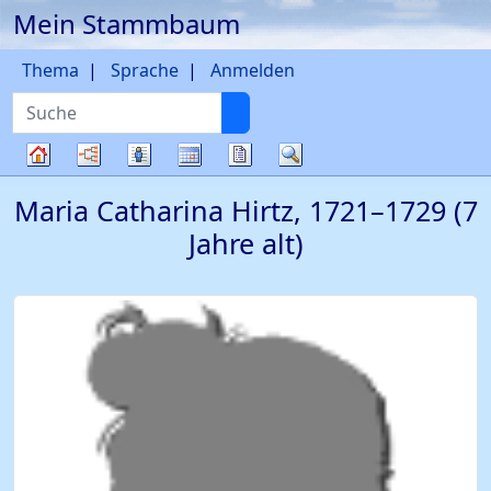
Mein Stammbaum
Weiter zu Hauptseite
Thema
Sprache
Anmelden
Suche
Diagramme
Listen
Kalender
Berichte
Suche
Stammbaum
Maria Catharina
Hirtz
,
1721
–
1729
(7
Jahre alt)