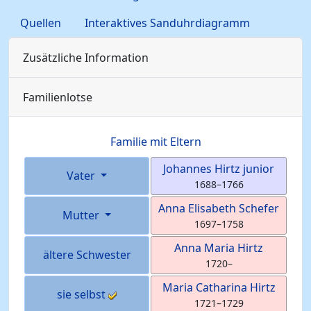
Quellen
Interaktives Sanduhrdiagramm
Zusätzliche Information
Familienlotse
Familie mit Eltern
Johannes
Hirtz
junior
Vater
1688
–
1766
Anna Elisabeth
Schefer
Mutter
1697
–
1758
Anna Maria
Hirtz
ältere Schwester
1720
–
Maria Catharina
Hirtz
sie selbst
1721
–
1729