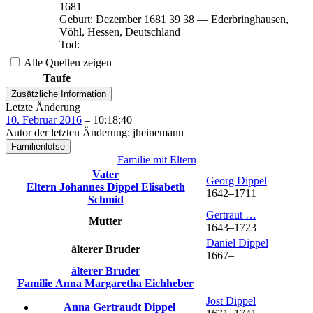
1681
–
Geburt
:
Dezember 1681
39
38
—
Ederbringhausen,
Vöhl, Hessen, Deutschland
Tod
:
Alle Quellen zeigen
Taufe
Zusätzliche Information
Letzte Änderung
10. Februar 2016
–
10:18:40
Autor der letzten Änderung
:
jheinemann
Familienlotse
Familie mit Eltern
Vater
Georg
Dippel
Eltern
Johannes
Dippel
Elisabeth
1642
–
1711
Schmid
Gertraut
…
Mutter
1643
–
1723
Daniel
Dippel
älterer Bruder
1667
–
älterer Bruder
Familie
Anna Margaretha
Eichheber
Jost
Dippel
Anna Gertraudt
Dippel