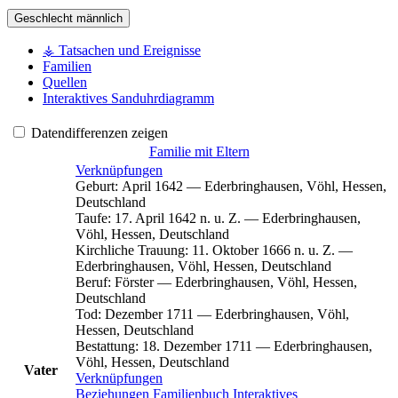
Geschlecht
männlich
⚶ Tatsachen und Ereignisse
Familien
Quellen
Interaktives Sanduhrdiagramm
Datendifferenzen zeigen
Familie mit Eltern
Verknüpfungen
Geburt
:
April 1642
—
Ederbringhausen, Vöhl, Hessen,
Deutschland
Taufe
:
17. April 1642 n. u. Z.
—
Ederbringhausen,
Vöhl, Hessen, Deutschland
Kirchliche Trauung
:
11. Oktober 1666 n. u. Z.
—
Ederbringhausen, Vöhl, Hessen, Deutschland
Beruf
:
Förster
—
Ederbringhausen, Vöhl, Hessen,
Deutschland
Tod
:
Dezember 1711
—
Ederbringhausen, Vöhl,
Hessen, Deutschland
Bestattung
:
18. Dezember 1711
—
Ederbringhausen,
Vöhl, Hessen, Deutschland
Vater
Verknüpfungen
Beziehungen
Familienbuch
Interaktives