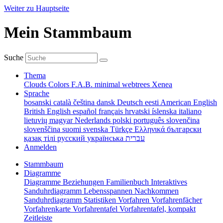
Weiter zu Hauptseite
Mein Stammbaum
Suche
Thema
Clouds
Colors
F.A.B.
minimal
webtrees
Xenea
Sprache
bosanski
català
čeština
dansk
Deutsch
eesti
American English
British English
español
français
hrvatski
íslenska
italiano
lietuvių
magyar
Nederlands
polski
português
slovenčina
slovenščina
suomi
svenska
Türkçe
Ελληνικά
български
қазақ тілі
русский
українська
עברית
Anmelden
Stammbaum
Diagramme
Diagramme
Beziehungen
Familienbuch
Interaktives
Sanduhrdiagramm
Lebensspannen
Nachkommen
Sanduhrdiagramm
Statistiken
Vorfahren
Vorfahrenfächer
Vorfahrenkarte
Vorfahrentafel
Vorfahrentafel, kompakt
Zeitleiste