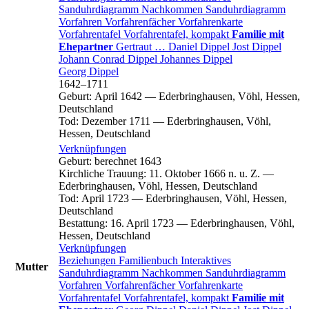
Sanduhrdiagramm
Nachkommen
Sanduhrdiagramm
Vorfahren
Vorfahrenfächer
Vorfahrenkarte
Vorfahrentafel
Vorfahrentafel, kompakt
Familie mit
Ehepartner
Gertraut
…
Daniel
Dippel
Jost
Dippel
Johann Conrad
Dippel
Johannes
Dippel
Georg
Dippel
1642
–
1711
Geburt
:
April 1642
—
Ederbringhausen, Vöhl, Hessen,
Deutschland
Tod
:
Dezember 1711
—
Ederbringhausen, Vöhl,
Hessen, Deutschland
Verknüpfungen
Geburt
:
berechnet 1643
Kirchliche Trauung
:
11. Oktober 1666 n. u. Z.
—
Ederbringhausen, Vöhl, Hessen, Deutschland
Tod
:
April 1723
—
Ederbringhausen, Vöhl, Hessen,
Deutschland
Bestattung
:
16. April 1723
—
Ederbringhausen, Vöhl,
Hessen, Deutschland
Verknüpfungen
Beziehungen
Familienbuch
Interaktives
Mutter
Sanduhrdiagramm
Nachkommen
Sanduhrdiagramm
Vorfahren
Vorfahrenfächer
Vorfahrenkarte
Vorfahrentafel
Vorfahrentafel, kompakt
Familie mit