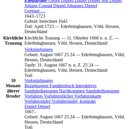
Ehepartner
Georg
Dippel
Daniel
Dippel
Jost
Dippel
Johann Conrad
Dippel
Johannes
Dippel
Gertraut
…
1643
–
1723
Geburt
:
berechnet 1643
Tod
:
April 1723
—
Ederbringhausen, Vöhl, Hessen,
Deutschland
Kirchliche
Kirchliche Trauung
—
11. Oktober 1666 n. u. Z.
—
Trauung
Ederbringhausen, Vöhl, Hessen, Deutschland
Verknüpfungen
Geburt
:
August 1667
25
24
—
Ederbringhausen, Vöhl,
Hessen, Deutschland
Taufe
:
31. August 1667 n. u. Z.
25
24
—
Ederbringhausen, Vöhl, Hessen, Deutschland
Tod
:
10
Verknüpfungen
Monate
Beziehungen
Familienbuch
Interaktives
älterer
Sanduhrdiagramm
Nachkommen
Sanduhrdiagramm
Bruder
Vorfahren
Vorfahrenfächer
Vorfahrenkarte
Vorfahrentafel
Vorfahrentafel, kompakt
Daniel
Dippel
1667
–
Geburt
:
August 1667
25
24
—
Ederbringhausen, Vöhl,
Hessen, Deutschland
Tod
: