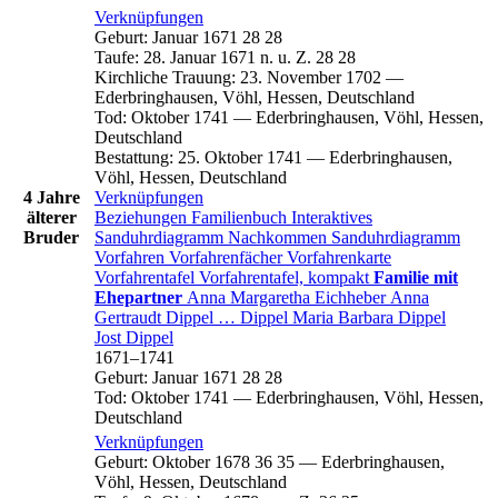
Verknüpfungen
Geburt
:
Januar 1671
28
28
Taufe
:
28. Januar 1671 n. u. Z.
28
28
Kirchliche Trauung
:
23. November 1702
—
Ederbringhausen, Vöhl, Hessen, Deutschland
Tod
:
Oktober 1741
—
Ederbringhausen, Vöhl, Hessen,
Deutschland
Bestattung
:
25. Oktober 1741
—
Ederbringhausen,
Vöhl, Hessen, Deutschland
4 Jahre
Verknüpfungen
älterer
Beziehungen
Familienbuch
Interaktives
Bruder
Sanduhrdiagramm
Nachkommen
Sanduhrdiagramm
Vorfahren
Vorfahrenfächer
Vorfahrenkarte
Vorfahrentafel
Vorfahrentafel, kompakt
Familie mit
Ehepartner
Anna Margaretha
Eichheber
Anna
Gertraudt
Dippel
…
Dippel
Maria Barbara
Dippel
Jost
Dippel
1671
–
1741
Geburt
:
Januar 1671
28
28
Tod
:
Oktober 1741
—
Ederbringhausen, Vöhl, Hessen,
Deutschland
Verknüpfungen
Geburt
:
Oktober 1678
36
35
—
Ederbringhausen,
Vöhl, Hessen, Deutschland