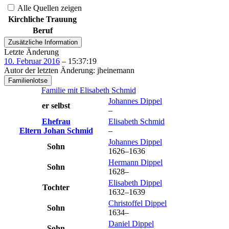
Alle Quellen zeigen
Kirchliche Trauung
Beruf
Zusätzliche Information
Letzte Änderung
10. Februar 2016
–
15:37:19
Autor der letzten Änderung
:
jheinemann
Familienlotse
Familie mit
Elisabeth
Schmid
Johannes
Dippel
er selbst
–
Ehefrau
Elisabeth
Schmid
Eltern
Johan
Schmid
–
Johannes
Dippel
Sohn
1626
–
1636
Hermann
Dippel
Sohn
1628
–
Elisabeth
Dippel
Tochter
1632
–
1639
Christoffel
Dippel
Sohn
1634
–
Daniel
Dippel
Sohn