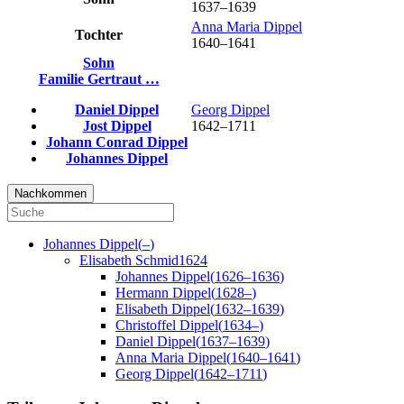
1637
–
1639
Anna Maria
Dippel
Tochter
1640
–
1641
Sohn
Familie
Gertraut
…
Daniel
Dippel
Georg
Dippel
Jost
Dippel
1642
–
1711
Johann Conrad
Dippel
Johannes
Dippel
Nachkommen
Johannes
Dippel
(
–
)
Elisabeth
Schmid
1624
Johannes
Dippel
(
1626
–
1636
)
Hermann
Dippel
(
1628
–
)
Elisabeth
Dippel
(
1632
–
1639
)
Christoffel
Dippel
(
1634
–
)
Daniel
Dippel
(
1637
–
1639
)
Anna Maria
Dippel
(
1640
–
1641
)
Georg
Dippel
(
1642
–
1711
)