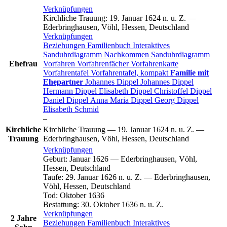
Verknüpfungen
Kirchliche Trauung
:
19. Januar 1624 n. u. Z.
—
Ederbringhausen, Vöhl, Hessen, Deutschland
Verknüpfungen
Beziehungen
Familienbuch
Interaktives
Sanduhrdiagramm
Nachkommen
Sanduhrdiagramm
Ehefrau
Vorfahren
Vorfahrenfächer
Vorfahrenkarte
Vorfahrentafel
Vorfahrentafel, kompakt
Familie mit
Ehepartner
Johannes
Dippel
Johannes
Dippel
Hermann
Dippel
Elisabeth
Dippel
Christoffel
Dippel
Daniel
Dippel
Anna Maria
Dippel
Georg
Dippel
Elisabeth
Schmid
–
Kirchliche
Kirchliche Trauung
—
19. Januar 1624 n. u. Z.
—
Trauung
Ederbringhausen, Vöhl, Hessen, Deutschland
Verknüpfungen
Geburt
:
Januar 1626
—
Ederbringhausen, Vöhl,
Hessen, Deutschland
Taufe
:
29. Januar 1626 n. u. Z.
—
Ederbringhausen,
Vöhl, Hessen, Deutschland
Tod
:
Oktober 1636
Bestattung
:
30. Oktober 1636 n. u. Z.
Verknüpfungen
2 Jahre
Beziehungen
Familienbuch
Interaktives