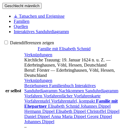
Geschlecht
männlich
⚶ Tatsachen und Ereignisse
Familien
Quellen
Interaktives Sanduhrdiagramm
Datendifferenzen zeigen
Familie mit
Elisabeth
Schmid
Verknüpfungen
Kirchliche Trauung
:
19. Januar 1624 n. u. Z.
—
Ederbringhausen, Vöhl, Hessen, Deutschland
Beruf
:
Förster
—
Ederbringhausen, Vöhl, Hessen,
Deutschland
Verknüpfungen
Beziehungen
Familienbuch
Interaktives
er selbst
Sanduhrdiagramm
Nachkommen
Sanduhrdiagramm
Vorfahren
Vorfahrenfächer
Vorfahrenkarte
Vorfahrentafel
Vorfahrentafel, kompakt
Familie mit
Ehepartner
Elisabeth
Schmid
Johannes
Dippel
Hermann
Dippel
Elisabeth
Dippel
Christoffel
Dippel
Daniel
Dippel
Anna Maria
Dippel
Georg
Dippel
Johannes
Dippel
–