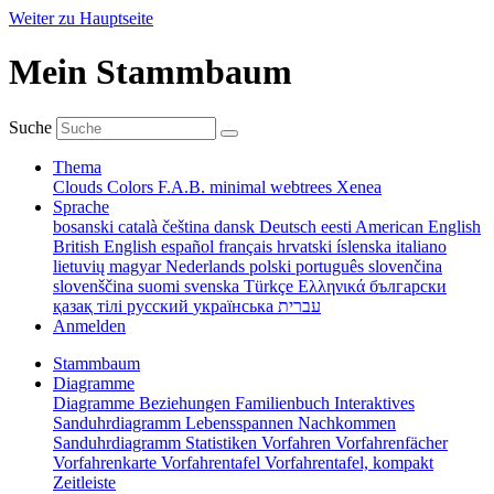
Weiter zu Hauptseite
Mein Stammbaum
Suche
Thema
Clouds
Colors
F.A.B.
minimal
webtrees
Xenea
Sprache
bosanski
català
čeština
dansk
Deutsch
eesti
American English
British English
español
français
hrvatski
íslenska
italiano
lietuvių
magyar
Nederlands
polski
português
slovenčina
slovenščina
suomi
svenska
Türkçe
Ελληνικά
български
қазақ тілі
русский
українська
עברית
Anmelden
Stammbaum
Diagramme
Diagramme
Beziehungen
Familienbuch
Interaktives
Sanduhrdiagramm
Lebensspannen
Nachkommen
Sanduhrdiagramm
Statistiken
Vorfahren
Vorfahrenfächer
Vorfahrenkarte
Vorfahrentafel
Vorfahrentafel, kompakt
Zeitleiste