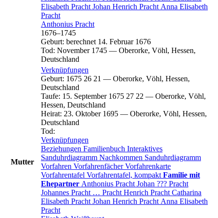
Elisabeth
Pracht
Johan Henrich
Pracht
Anna Elisabeth
Pracht
Anthonius
Pracht
1676
–
1745
Geburt
:
berechnet 14. Februar 1676
Tod
:
November 1745
—
Oberorke, Vöhl, Hessen,
Deutschland
Verknüpfungen
Geburt
:
1675
26
21
—
Oberorke, Vöhl, Hessen,
Deutschland
Taufe
:
15. September 1675
27
22
—
Oberorke, Vöhl,
Hessen, Deutschland
Heirat
:
23. Oktober 1695
—
Oberorke, Vöhl, Hessen,
Deutschland
Tod
:
Verknüpfungen
Beziehungen
Familienbuch
Interaktives
Sanduhrdiagramm
Nachkommen
Sanduhrdiagramm
Mutter
Vorfahren
Vorfahrenfächer
Vorfahrenkarte
Vorfahrentafel
Vorfahrentafel, kompakt
Familie mit
Ehepartner
Anthonius
Pracht
Johan ???
Pracht
Johannes
Pracht
…
Pracht
Henrich
Pracht
Catharina
Elisabeth
Pracht
Johan Henrich
Pracht
Anna Elisabeth
Pracht