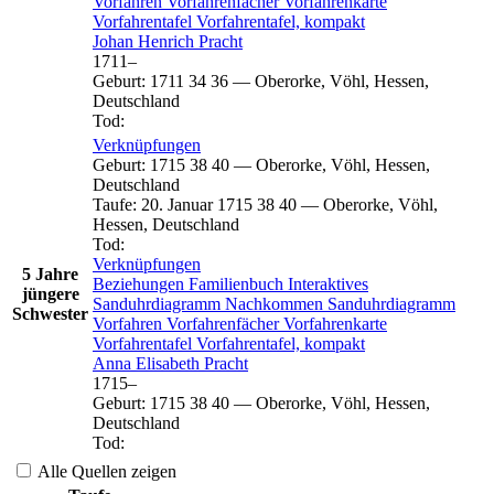
Vorfahren
Vorfahrenfächer
Vorfahrenkarte
Vorfahrentafel
Vorfahrentafel, kompakt
Johan Henrich
Pracht
1711
–
Geburt
:
1711
34
36
—
Oberorke, Vöhl, Hessen,
Deutschland
Tod
:
Verknüpfungen
Geburt
:
1715
38
40
—
Oberorke, Vöhl, Hessen,
Deutschland
Taufe
:
20. Januar 1715
38
40
—
Oberorke, Vöhl,
Hessen, Deutschland
Tod
:
Verknüpfungen
5 Jahre
Beziehungen
Familienbuch
Interaktives
jüngere
Sanduhrdiagramm
Nachkommen
Sanduhrdiagramm
Schwester
Vorfahren
Vorfahrenfächer
Vorfahrenkarte
Vorfahrentafel
Vorfahrentafel, kompakt
Anna Elisabeth
Pracht
1715
–
Geburt
:
1715
38
40
—
Oberorke, Vöhl, Hessen,
Deutschland
Tod
:
Alle Quellen zeigen