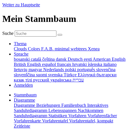
Weiter zu Hauptseite
Mein Stammbaum
Suche
Thema
Clouds
Colors
F.A.B.
minimal
webtrees
Xenea
Sprache
bosanski
català
čeština
dansk
Deutsch
eesti
American English
British English
español
français
hrvatski
íslenska
italiano
lietuvių
magyar
Nederlands
polski
português
slovenčina
slovenščina
suomi
svenska
Türkçe
Ελληνικά
български
қазақ тілі
русский
українська
עברית
Anmelden
Stammbaum
Diagramme
Diagramme
Beziehungen
Familienbuch
Interaktives
Sanduhrdiagramm
Lebensspannen
Nachkommen
Sanduhrdiagramm
Statistiken
Vorfahren
Vorfahrenfächer
Vorfahrenkarte
Vorfahrentafel
Vorfahrentafel, kompakt
Zeitleiste