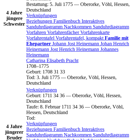
Bestattung
:
5. Juli 1775
—
Oberorke, Vöhl, Hessen,
Deutschland
4 Jahre
Verknüpfungen
jüngere
Beziehungen
Familienbuch
Interaktives
Schwester
Sanduhrdiagramm
Nachkommen
Sanduhrdiagramm
Vorfahren
Vorfahrenfächer
Vorfahrenkarte
Vorfahrentafel
Vorfahrentafel, kompakt
Familie mit
Ehepartner
Johann Jost
Heinemann
Johan Henrich
Heinemann
Jost Henrich
Heinemann
Johannes
Heinemann
Catharina Elisabeth
Pracht
1708
–
1775
Geburt
:
1708
31
33
Tod
:
3. Juli 1775
—
Oberorke, Vöhl, Hessen,
Deutschland
Verknüpfungen
Geburt
:
1711
34
36
—
Oberorke, Vöhl, Hessen,
Deutschland
Taufe
:
8. Februar 1711
34
36
—
Oberorke, Vöhl,
Hessen, Deutschland
Tod
:
Verknüpfungen
4 Jahre
Beziehungen
Familienbuch
Interaktives
jüngerer
Sanduhrdiagramm
Nachkommen
Sanduhrdiagramm
Bruder