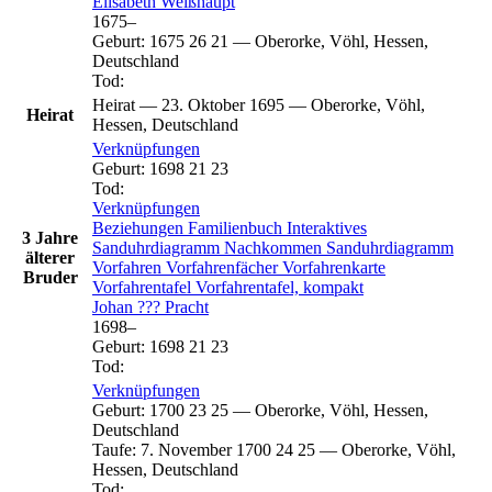
Elisabeth
Weißhaupt
1675
–
Geburt
:
1675
26
21
—
Oberorke, Vöhl, Hessen,
Deutschland
Tod
:
Heirat
—
23. Oktober 1695
—
Oberorke, Vöhl,
Heirat
Hessen, Deutschland
Verknüpfungen
Geburt
:
1698
21
23
Tod
:
Verknüpfungen
Beziehungen
Familienbuch
Interaktives
3 Jahre
Sanduhrdiagramm
Nachkommen
Sanduhrdiagramm
älterer
Vorfahren
Vorfahrenfächer
Vorfahrenkarte
Bruder
Vorfahrentafel
Vorfahrentafel, kompakt
Johan ???
Pracht
1698
–
Geburt
:
1698
21
23
Tod
:
Verknüpfungen
Geburt
:
1700
23
25
—
Oberorke, Vöhl, Hessen,
Deutschland
Taufe
:
7. November 1700
24
25
—
Oberorke, Vöhl,
Hessen, Deutschland
Tod
: