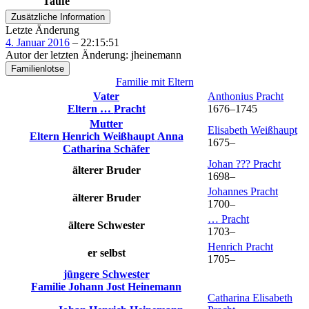
Taufe
Zusätzliche Information
Letzte Änderung
4. Januar 2016
–
22:15:51
Autor der letzten Änderung
:
jheinemann
Familienlotse
Familie mit Eltern
Vater
Anthonius
Pracht
Eltern
…
Pracht
1676
–
1745
Mutter
Elisabeth
Weißhaupt
Eltern
Henrich
Weißhaupt
Anna
1675
–
Catharina
Schäfer
Johan ???
Pracht
älterer Bruder
1698
–
Johannes
Pracht
älterer Bruder
1700
–
…
Pracht
ältere Schwester
1703
–
Henrich
Pracht
er selbst
1705
–
jüngere Schwester
Familie
Johann Jost
Heinemann
Catharina Elisabeth