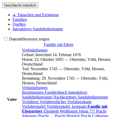
Geschlecht
männlich
⚶ Tatsachen und Ereignisse
Familien
Quellen
Interaktives Sanduhrdiagramm
Datendifferenzen zeigen
Familie mit Eltern
Verknüpfungen
Geburt
:
berechnet 14. Februar 1676
Heirat
:
23. Oktober 1695
—
Oberorke, Vöhl, Hessen,
Deutschland
Tod
:
November 1745
—
Oberorke, Vöhl, Hessen,
Deutschland
Bestattung
:
29. November 1745
—
Oberorke, Vöhl,
Hessen, Deutschland
Verknüpfungen
Beziehungen
Familienbuch
Interaktives
Sanduhrdiagramm
Nachkommen
Sanduhrdiagramm
Vater
Vorfahren
Vorfahrenfächer
Vorfahrenkarte
Vorfahrentafel
Vorfahrentafel, kompakt
Familie mit
Ehepartner
Elisabeth
Weißhaupt
Johan ???
Pracht
Johannes
Pracht
…
Pracht
Henrich
Pracht
Catharina