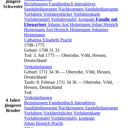
jüngere
Beziehungen
Familienbuch
Interaktives
Schwester
Sanduhrdiagramm
Nachkommen
Sanduhrdiagramm
Vorfahren
Vorfahrenfächer
Vorfahrenkarte
Vorfahrentafel
Vorfahrentafel, kompakt
Familie mit
Ehepartner
Johann Jost
Heinemann
Johan Henrich
Heinemann
Jost Henrich
Heinemann
Johannes
Heinemann
Catharina Elisabeth
Pracht
1708
–
1775
Geburt
:
1708
31
33
Tod
:
3. Juli 1775
—
Oberorke, Vöhl, Hessen,
Deutschland
Verknüpfungen
Geburt
:
1711
34
36
—
Oberorke, Vöhl, Hessen,
Deutschland
Taufe
:
8. Februar 1711
34
36
—
Oberorke, Vöhl,
Hessen, Deutschland
Tod
:
Verknüpfungen
4 Jahre
Beziehungen
Familienbuch
Interaktives
jüngerer
Sanduhrdiagramm
Nachkommen
Sanduhrdiagramm
Bruder
Vorfahren
Vorfahrenfächer
Vorfahrenkarte
Vorfahrentafel
Vorfahrentafel, kompakt
Johan Henrich
Pracht