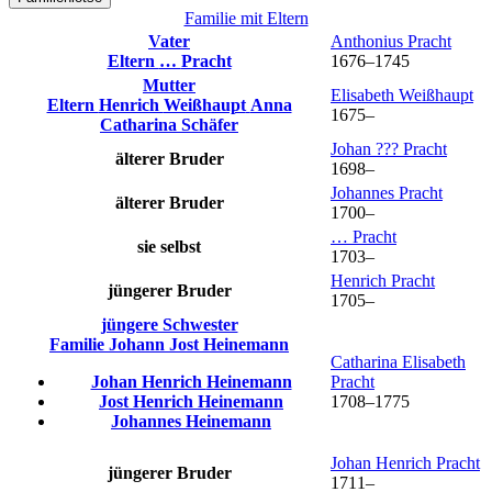
Familie mit Eltern
Vater
Anthonius
Pracht
Eltern
…
Pracht
1676
–
1745
Mutter
Elisabeth
Weißhaupt
Eltern
Henrich
Weißhaupt
Anna
1675
–
Catharina
Schäfer
Johan ???
Pracht
älterer Bruder
1698
–
Johannes
Pracht
älterer Bruder
1700
–
…
Pracht
sie selbst
1703
–
Henrich
Pracht
jüngerer Bruder
1705
–
jüngere Schwester
Familie
Johann Jost
Heinemann
Catharina Elisabeth
Johan Henrich
Heinemann
Pracht
Jost Henrich
Heinemann
1708
–
1775
Johannes
Heinemann
Johan Henrich
Pracht
jüngerer Bruder
1711
–