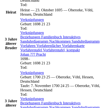
Deutschland
Tod
:
Heirat
—
23. Oktober 1695
—
Oberorke, Vöhl,
Heirat
Hessen, Deutschland
Verknüpfungen
Geburt
:
1698
21
23
Tod
:
Verknüpfungen
Beziehungen
Familienbuch
Interaktives
3 Jahre
Sanduhrdiagramm
Nachkommen
Sanduhrdiagramm
älterer
Vorfahren
Vorfahrenfächer
Vorfahrenkarte
Bruder
Vorfahrentafel
Vorfahrentafel, kompakt
Johan ???
Pracht
1698
–
Geburt
:
1698
21
23
Tod
:
Verknüpfungen
Geburt
:
1700
23
25
—
Oberorke, Vöhl, Hessen,
Deutschland
Taufe
:
7. November 1700
24
25
—
Oberorke, Vöhl,
Hessen, Deutschland
Tod
:
Verknüpfungen
3 Jahre
Beziehungen
Familienbuch
Interaktives
älterer
Sanduhrdiagramm
Nachkommen
Sanduhrdiagramm