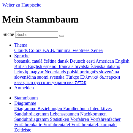
Weiter zu Hauptseite
Mein Stammbaum
Suche
Thema
Clouds
Colors
F.A.B.
minimal
webtrees
Xenea
Sprache
bosanski
català
čeština
dansk
Deutsch
eesti
American English
British English
español
français
hrvatski
íslenska
italiano
lietuvių
magyar
Nederlands
polski
português
slovenčina
slovenščina
suomi
svenska
Türkçe
Ελληνικά
български
қазақ тілі
русский
українська
עברית
Anmelden
Stammbaum
Diagramme
Diagramme
Beziehungen
Familienbuch
Interaktives
Sanduhrdiagramm
Lebensspannen
Nachkommen
Sanduhrdiagramm
Statistiken
Vorfahren
Vorfahrenfächer
Vorfahrenkarte
Vorfahrentafel
Vorfahrentafel, kompakt
Zeitleiste