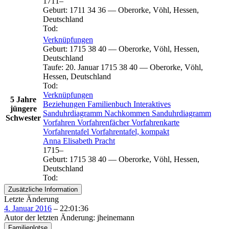
1711
–
Geburt
:
1711
34
36
—
Oberorke, Vöhl, Hessen,
Deutschland
Tod
:
Verknüpfungen
Geburt
:
1715
38
40
—
Oberorke, Vöhl, Hessen,
Deutschland
Taufe
:
20. Januar 1715
38
40
—
Oberorke, Vöhl,
Hessen, Deutschland
Tod
:
Verknüpfungen
5 Jahre
Beziehungen
Familienbuch
Interaktives
jüngere
Sanduhrdiagramm
Nachkommen
Sanduhrdiagramm
Schwester
Vorfahren
Vorfahrenfächer
Vorfahrenkarte
Vorfahrentafel
Vorfahrentafel, kompakt
Anna Elisabeth
Pracht
1715
–
Geburt
:
1715
38
40
—
Oberorke, Vöhl, Hessen,
Deutschland
Tod
:
Zusätzliche Information
Letzte Änderung
4. Januar 2016
–
22:01:36
Autor der letzten Änderung
:
jheinemann
Familienlotse