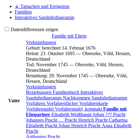
⚶ Tatsachen und Ereignisse
Familien
Interaktives Sanduhrdiagramm
Datendifferenzen zeigen
Familie mit Eltern
Verknüpfungen
Geburt
:
berechnet 14. Februar 1676
Heirat
:
23. Oktober 1695
—
Oberorke, Vöhl, Hessen,
Deutschland
Tod
:
November 1745
—
Oberorke, Vöhl, Hessen,
Deutschland
Bestattung
:
29. November 1745
—
Oberorke, Vöhl,
Hessen, Deutschland
Verknüpfungen
Beziehungen
Familienbuch
Interaktives
Sanduhrdiagramm
Nachkommen
Sanduhrdiagramm
Vater
Vorfahren
Vorfahrenfächer
Vorfahrenkarte
Vorfahrentafel
Vorfahrentafel, kompakt
Familie mit
Ehepartner
Elisabeth
Weißhaupt
Johan ???
Pracht
Johannes
Pracht
…
Pracht
Henrich
Pracht
Catharina
Elisabeth
Pracht
Johan Henrich
Pracht
Anna Elisabeth
Pracht
Anthonius
Pracht