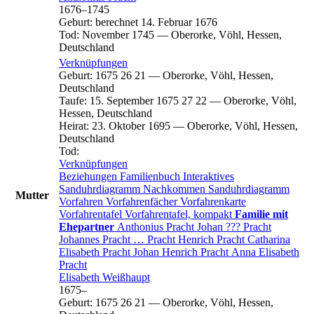
1676
–
1745
Geburt
:
berechnet 14. Februar 1676
Tod
:
November 1745
—
Oberorke, Vöhl, Hessen,
Deutschland
Verknüpfungen
Geburt
:
1675
26
21
—
Oberorke, Vöhl, Hessen,
Deutschland
Taufe
:
15. September 1675
27
22
—
Oberorke, Vöhl,
Hessen, Deutschland
Heirat
:
23. Oktober 1695
—
Oberorke, Vöhl, Hessen,
Deutschland
Tod
:
Verknüpfungen
Beziehungen
Familienbuch
Interaktives
Sanduhrdiagramm
Nachkommen
Sanduhrdiagramm
Mutter
Vorfahren
Vorfahrenfächer
Vorfahrenkarte
Vorfahrentafel
Vorfahrentafel, kompakt
Familie mit
Ehepartner
Anthonius
Pracht
Johan ???
Pracht
Johannes
Pracht
…
Pracht
Henrich
Pracht
Catharina
Elisabeth
Pracht
Johan Henrich
Pracht
Anna Elisabeth
Pracht
Elisabeth
Weißhaupt
1675
–
Geburt
:
1675
26
21
—
Oberorke, Vöhl, Hessen,