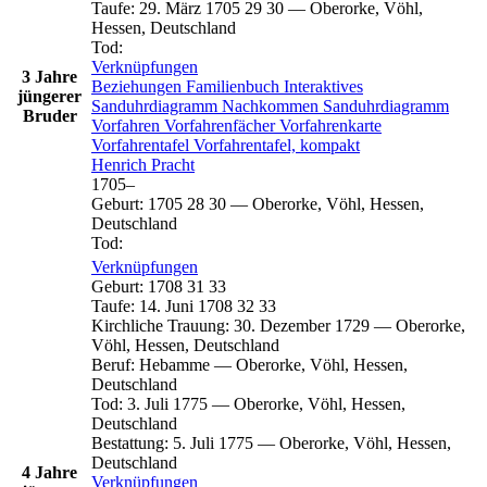
Taufe
:
29. März 1705
29
30
—
Oberorke, Vöhl,
Hessen, Deutschland
Tod
:
Verknüpfungen
3 Jahre
Beziehungen
Familienbuch
Interaktives
jüngerer
Sanduhrdiagramm
Nachkommen
Sanduhrdiagramm
Bruder
Vorfahren
Vorfahrenfächer
Vorfahrenkarte
Vorfahrentafel
Vorfahrentafel, kompakt
Henrich
Pracht
1705
–
Geburt
:
1705
28
30
—
Oberorke, Vöhl, Hessen,
Deutschland
Tod
:
Verknüpfungen
Geburt
:
1708
31
33
Taufe
:
14. Juni 1708
32
33
Kirchliche Trauung
:
30. Dezember 1729
—
Oberorke,
Vöhl, Hessen, Deutschland
Beruf
:
Hebamme
—
Oberorke, Vöhl, Hessen,
Deutschland
Tod
:
3. Juli 1775
—
Oberorke, Vöhl, Hessen,
Deutschland
Bestattung
:
5. Juli 1775
—
Oberorke, Vöhl, Hessen,
Deutschland
4 Jahre
Verknüpfungen