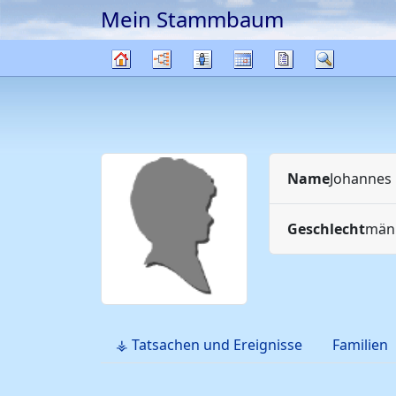
Mein Stammbaum
Weiter zu Hauptseite
Diagramme
Listen
Kalender
Berichte
Suche
Stammbaum
Name
Johannes
Geschlecht
männ
⚶ Tatsachen und Ereignisse
Familien