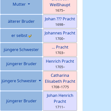
Mutter
Weißhaupt
1675
–
Johan ???
Pracht
älterer Bruder
1698
–
Johannes
Pracht
er selbst
1700
–
…
Pracht
jüngere Schwester
1703
–
Henrich
Pracht
jüngerer Bruder
1705
–
Catharina
jüngere Schwester
Elisabeth
Pracht
1708
–
1775
Johan Henrich
jüngerer Bruder
Pracht
1711
–