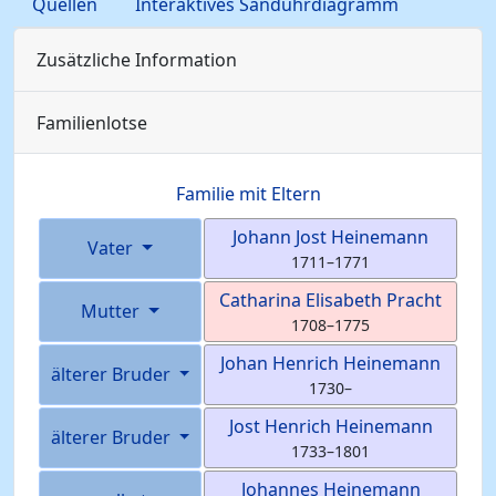
Quellen
Interaktives Sanduhrdiagramm
Zusätzliche Information
Familienlotse
Familie mit Eltern
Johann Jost
Heinemann
Vater
1711
–
1771
Catharina Elisabeth
Pracht
Mutter
1708
–
1775
Johan Henrich
Heinemann
älterer Bruder
1730
–
Jost Henrich
Heinemann
älterer Bruder
1733
–
1801
Johannes
Heinemann