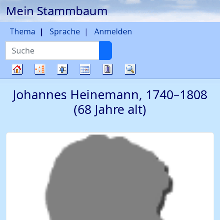
Mein Stammbaum
Weiter zu Hauptseite
Thema
Sprache
Anmelden
Suche
Diagramme
Listen
Kalender
Berichte
Suche
Stammbaum
Johannes
Heinemann
,
1740
–
1808
(68 Jahre alt)