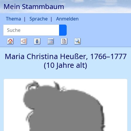
Mein Stammbaum
Weiter zu Hauptseite
Thema
Sprache
Anmelden
Suche
Diagramme
Listen
Kalender
Berichte
Suche
Stammbaum
Maria Christina
Heußer
,
1766
–
1777
(10 Jahre alt)