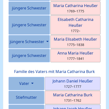
Maria Catharina
Heußer
jüngere Schwester
1769
–
1775
Elisabeth Catharina
jüngere Schwester
Heußer
1772
–
Maria Elisabeth
Heußer
jüngere Schwester
1775
–
1838
Anna Maria
Heußer
jüngere Schwester
1777
–
1841
Familie des Vaters mit
Maria Catharina
Burk
Johann Daniel
Heußer
Vater
1727
–
1777
Maria Catharina
Burk
Stiefmutter
1731
–
1762
Johann Jacob
Heußer