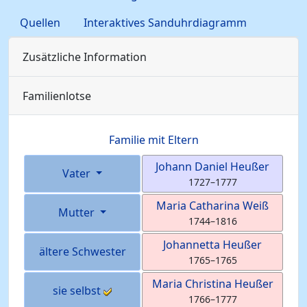
Quellen
Interaktives Sanduhrdiagramm
Zusätzliche Information
Familienlotse
Familie mit Eltern
Johann Daniel
Heußer
Vater
1727
–
1777
Maria Catharina
Weiß
Mutter
1744
–
1816
Johannetta
Heußer
ältere Schwester
1765
–
1765
Maria Christina
Heußer
sie selbst
1766
–
1777