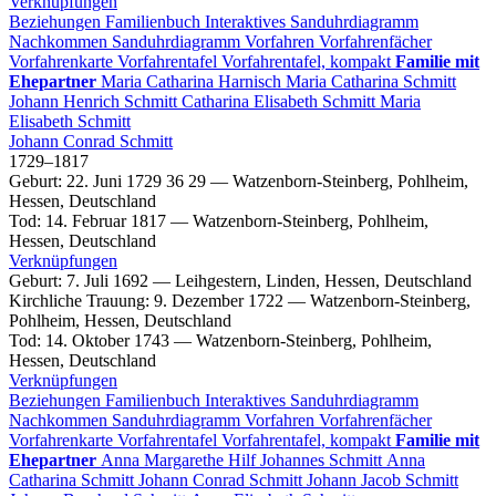
Verknüpfungen
Beziehungen
Familienbuch
Interaktives Sanduhrdiagramm
Nachkommen
Sanduhrdiagramm
Vorfahren
Vorfahrenfächer
Vorfahrenkarte
Vorfahrentafel
Vorfahrentafel, kompakt
Familie mit
Ehepartner
Maria Catharina
Harnisch
Maria Catharina
Schmitt
Johann Henrich
Schmitt
Catharina Elisabeth
Schmitt
Maria
Elisabeth
Schmitt
Johann Conrad
Schmitt
1729
–
1817
Geburt
:
22. Juni 1729
36
29
—
Watzenborn-Steinberg, Pohlheim,
Hessen, Deutschland
Tod
:
14. Februar 1817
—
Watzenborn-Steinberg, Pohlheim,
Hessen, Deutschland
Verknüpfungen
Geburt
:
7. Juli 1692
—
Leihgestern, Linden, Hessen, Deutschland
Kirchliche Trauung
:
9. Dezember 1722
—
Watzenborn-Steinberg,
Pohlheim, Hessen, Deutschland
Tod
:
14. Oktober 1743
—
Watzenborn-Steinberg, Pohlheim,
Hessen, Deutschland
Verknüpfungen
Beziehungen
Familienbuch
Interaktives Sanduhrdiagramm
Nachkommen
Sanduhrdiagramm
Vorfahren
Vorfahrenfächer
Vorfahrenkarte
Vorfahrentafel
Vorfahrentafel, kompakt
Familie mit
Ehepartner
Anna Margarethe
Hilf
Johannes
Schmitt
Anna
Catharina
Schmitt
Johann Conrad
Schmitt
Johann Jacob
Schmitt