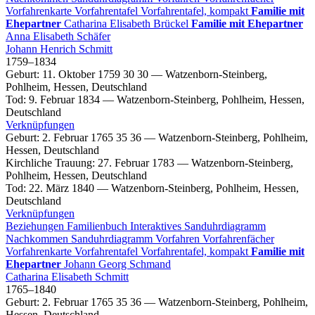
Vorfahrenkarte
Vorfahrentafel
Vorfahrentafel, kompakt
Familie mit
Ehepartner
Catharina Elisabeth
Brückel
Familie mit Ehepartner
Anna Elisabeth
Schäfer
Johann Henrich
Schmitt
1759
–
1834
Geburt
:
11. Oktober 1759
30
30
—
Watzenborn-Steinberg,
Pohlheim, Hessen, Deutschland
Tod
:
9. Februar 1834
—
Watzenborn-Steinberg, Pohlheim, Hessen,
Deutschland
Verknüpfungen
Geburt
:
2. Februar 1765
35
36
—
Watzenborn-Steinberg, Pohlheim,
Hessen, Deutschland
Kirchliche Trauung
:
27. Februar 1783
—
Watzenborn-Steinberg,
Pohlheim, Hessen, Deutschland
Tod
:
22. März 1840
—
Watzenborn-Steinberg, Pohlheim, Hessen,
Deutschland
Verknüpfungen
Beziehungen
Familienbuch
Interaktives Sanduhrdiagramm
Nachkommen
Sanduhrdiagramm
Vorfahren
Vorfahrenfächer
Vorfahrenkarte
Vorfahrentafel
Vorfahrentafel, kompakt
Familie mit
Ehepartner
Johann Georg
Schmand
Catharina Elisabeth
Schmitt
1765
–
1840
Geburt
:
2. Februar 1765
35
36
—
Watzenborn-Steinberg, Pohlheim,
Hessen, Deutschland