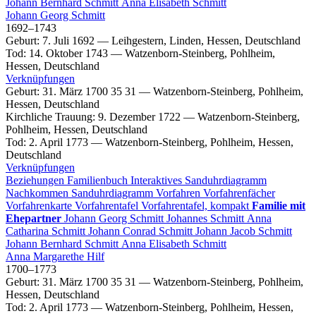
Johann Bernhard
Schmitt
Anna Elisabeth
Schmitt
Johann Georg
Schmitt
1692
–
1743
Geburt
:
7. Juli 1692
—
Leihgestern, Linden, Hessen, Deutschland
Tod
:
14. Oktober 1743
—
Watzenborn-Steinberg, Pohlheim,
Hessen, Deutschland
Verknüpfungen
Geburt
:
31. März 1700
35
31
—
Watzenborn-Steinberg, Pohlheim,
Hessen, Deutschland
Kirchliche Trauung
:
9. Dezember 1722
—
Watzenborn-Steinberg,
Pohlheim, Hessen, Deutschland
Tod
:
2. April 1773
—
Watzenborn-Steinberg, Pohlheim, Hessen,
Deutschland
Verknüpfungen
Beziehungen
Familienbuch
Interaktives Sanduhrdiagramm
Nachkommen
Sanduhrdiagramm
Vorfahren
Vorfahrenfächer
Vorfahrenkarte
Vorfahrentafel
Vorfahrentafel, kompakt
Familie mit
Ehepartner
Johann Georg
Schmitt
Johannes
Schmitt
Anna
Catharina
Schmitt
Johann Conrad
Schmitt
Johann Jacob
Schmitt
Johann Bernhard
Schmitt
Anna Elisabeth
Schmitt
Anna Margarethe
Hilf
1700
–
1773
Geburt
:
31. März 1700
35
31
—
Watzenborn-Steinberg, Pohlheim,
Hessen, Deutschland
Tod
:
2. April 1773
—
Watzenborn-Steinberg, Pohlheim, Hessen,