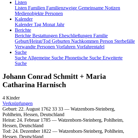
Listen
Listen
Familien
Familienzweige
Gemeinsame Notizen
Medienobjekte
Personen
Kalender
Kalender
Tag
Monat
Jahr
Berichte
Berichte
Bestattungen
Eheschließungen
Familie
Geburt/Heirat/Tod
Geburten
Nachkommen
Person
Sterbefälle
Verwandte Personen
Vorfahren
Vorfahrentafel
Suche
Suche
Allgemeine Suche
Phonetische Suche
Erweiterte
Suche
Johann Conrad
Schmitt
+
Maria
Catharina
Harnisch
4 Kinder
Verknüpfungen
Geburt
:
22. August 1762
33
33
—
Watzenborn-Steinberg,
Pohlheim, Hessen, Deutschland
Heirat
:
24. Februar 1785
—
Watzenborn-Steinberg, Pohlheim,
Hessen, Deutschland
Tod
:
24. Dezember 1822
—
Watzenborn-Steinberg, Pohlheim,
Hessen, Deutschland