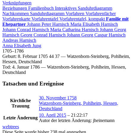
Verknüpfungen
Beziehungen
Familienbuch
Interaktives Sanduhrdiagramm
Nachkommen
Sanduhrdiagramm
Vorfahren
Vorfahrenfächer
Vorfahrenkarte
Vorfahrentafel
Vorfahrentafel, kompakt
Familie mit
Ehepartner
Johann Peter
Harnisch
Maria Elisabeth
Harnisch
Johann Conrad
Harnisch
Maria Catharina
Harnisch
Johann Georg
Harnisch
Georg Conrad
Harnisch
Johann Georg Caspar
Harnisch
Andreas
Harnisch
Anna Elisabeth
Jung
1705
–
1786
Geburt
:
8. Februar 1705
44
37
—
Watzenborn-Steinberg, Pohlheim,
Hessen, Deutschland
Tod
:
4. Januar 1786
—
Watzenborn-Steinberg, Pohlheim, Hessen,
Deutschland
Tatsachen und Ereignisse
30. November 1758
Kirchliche
Watzenborn-Steinberg, Pohlheim, Hessen,
Trauung
Deutschland
10. April 2015
–
21:22:17
Letzte Änderung
Autor der letzten Änderung
:
jheinemann
webtrees
Diese Seite wurde bisher
238
mal angesehen.