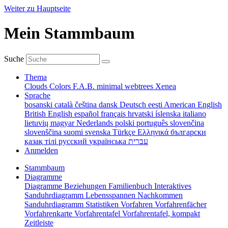
Weiter zu Hauptseite
Mein Stammbaum
Suche
Thema
Clouds
Colors
F.A.B.
minimal
webtrees
Xenea
Sprache
bosanski
català
čeština
dansk
Deutsch
eesti
American English
British English
español
français
hrvatski
íslenska
italiano
lietuvių
magyar
Nederlands
polski
português
slovenčina
slovenščina
suomi
svenska
Türkçe
Ελληνικά
български
қазақ тілі
русский
українська
עברית
Anmelden
Stammbaum
Diagramme
Diagramme
Beziehungen
Familienbuch
Interaktives
Sanduhrdiagramm
Lebensspannen
Nachkommen
Sanduhrdiagramm
Statistiken
Vorfahren
Vorfahrenfächer
Vorfahrenkarte
Vorfahrentafel
Vorfahrentafel, kompakt
Zeitleiste