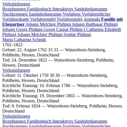
Verknüpfungen
Beziehungen
Familienbuch
Interaktives Sanduhrdiagramm
Nachkommen
Sanduhrdiagramm
Vorfahren
Vorfahrenfächer
Vorfahrenkarte
Vorfahrentafel
Vorfahrentafel, kompakt
Familie mit
Ehepartner
Johann Melchior
Philippi
Johann Balthasar
Philippi
Johann Georg
Philippi
Georg Caspar
Philipp
I
Catharina Elisabeth
Philippi
Johann Melchior
Philippi
Sophie
Philippi
Maria Catharina
Schmitt
1762
–
1822
Geburt
:
22. August 1762
33
33
—
Watzenborn-Steinberg,
Pohlheim, Hessen, Deutschland
Tod
:
24. Dezember 1822
—
Watzenborn-Steinberg, Pohlheim,
Hessen, Deutschland
Verknüpfungen
Geburt
:
11. Oktober 1759
30
30
—
Watzenborn-Steinberg,
Pohlheim, Hessen, Deutschland
Kirchliche Trauung
:
16. Februar 1786
—
Watzenborn-Steinberg,
Pohlheim, Hessen, Deutschland
Kirchliche Trauung
:
19. Dezember 1802
—
Watzenborn-Steinberg,
Pohlheim, Hessen, Deutschland
Tod
:
9. Februar 1834
—
Watzenborn-Steinberg, Pohlheim, Hessen,
Deutschland
Verknüpfungen
Beziehungen
Familienbuch
Interaktives Sanduhrdiagramm
Nachkommen
Sanduhrdiagramm
Vorfahren
Vorfahrenfächer