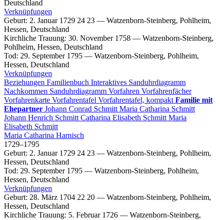
Deutschland
Verknüpfungen
Geburt
:
2. Januar 1729
24
23
—
Watzenborn-Steinberg, Pohlheim,
Hessen, Deutschland
Kirchliche Trauung
:
30. November 1758
—
Watzenborn-Steinberg,
Pohlheim, Hessen, Deutschland
Tod
:
29. September 1795
—
Watzenborn-Steinberg, Pohlheim,
Hessen, Deutschland
Verknüpfungen
Beziehungen
Familienbuch
Interaktives Sanduhrdiagramm
Nachkommen
Sanduhrdiagramm
Vorfahren
Vorfahrenfächer
Vorfahrenkarte
Vorfahrentafel
Vorfahrentafel, kompakt
Familie mit
Ehepartner
Johann Conrad
Schmitt
Maria Catharina
Schmitt
Johann Henrich
Schmitt
Catharina Elisabeth
Schmitt
Maria
Elisabeth
Schmitt
Maria Catharina
Harnisch
1729
–
1795
Geburt
:
2. Januar 1729
24
23
—
Watzenborn-Steinberg, Pohlheim,
Hessen, Deutschland
Tod
:
29. September 1795
—
Watzenborn-Steinberg, Pohlheim,
Hessen, Deutschland
Verknüpfungen
Geburt
:
28. März 1704
22
20
—
Watzenborn-Steinberg, Pohlheim,
Hessen, Deutschland
Kirchliche Trauung
:
5. Februar 1726
—
Watzenborn-Steinberg,