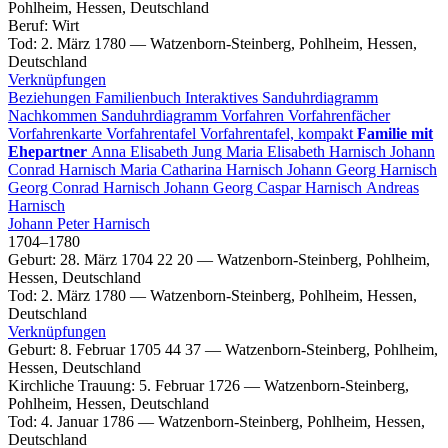
Pohlheim, Hessen, Deutschland
Beruf
:
Wirt
Tod
:
2. März 1780
—
Watzenborn-Steinberg, Pohlheim, Hessen,
Deutschland
Verknüpfungen
Beziehungen
Familienbuch
Interaktives Sanduhrdiagramm
Nachkommen
Sanduhrdiagramm
Vorfahren
Vorfahrenfächer
Vorfahrenkarte
Vorfahrentafel
Vorfahrentafel, kompakt
Familie mit
Ehepartner
Anna Elisabeth
Jung
Maria Elisabeth
Harnisch
Johann
Conrad
Harnisch
Maria Catharina
Harnisch
Johann Georg
Harnisch
Georg Conrad
Harnisch
Johann Georg Caspar
Harnisch
Andreas
Harnisch
Johann Peter
Harnisch
1704
–
1780
Geburt
:
28. März 1704
22
20
—
Watzenborn-Steinberg, Pohlheim,
Hessen, Deutschland
Tod
:
2. März 1780
—
Watzenborn-Steinberg, Pohlheim, Hessen,
Deutschland
Verknüpfungen
Geburt
:
8. Februar 1705
44
37
—
Watzenborn-Steinberg, Pohlheim,
Hessen, Deutschland
Kirchliche Trauung
:
5. Februar 1726
—
Watzenborn-Steinberg,
Pohlheim, Hessen, Deutschland
Tod
:
4. Januar 1786
—
Watzenborn-Steinberg, Pohlheim, Hessen,
Deutschland