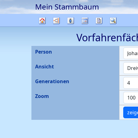
Mein Stammbaum
Weiter zu Hauptseite
Diagramme
Listen
Kalender
Berichte
Suche
Stammbaum
Vorfahrenfäc
Person
Ansicht
Generationen
Zoom