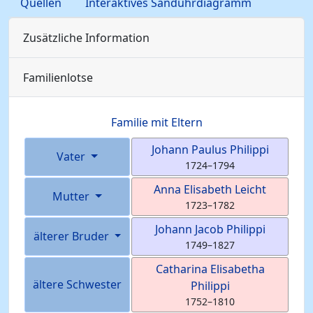
Quellen
Interaktives Sanduhrdiagramm
Zusätzliche Information
Familienlotse
Familie mit Eltern
Johann Paulus
Philippi
Vater
1724
–
1794
Anna Elisabeth
Leicht
Mutter
1723
–
1782
Johann Jacob
Philippi
älterer Bruder
1749
–
1827
Catharina Elisabetha
ältere Schwester
Philippi
1752
–
1810