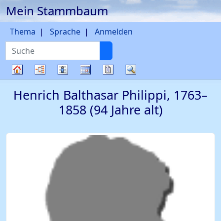
Mein Stammbaum
Weiter zu Hauptseite
Thema
Sprache
Anmelden
Suche
Diagramme
Listen
Kalender
Berichte
Suche
Stammbaum
Henrich Balthasar
Philippi
,
1763
–
1858
(94 Jahre alt)