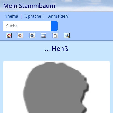
Mein Stammbaum
Weiter zu Hauptseite
Thema
Sprache
Anmelden
Suche
Diagramme
Listen
Kalender
Berichte
Suche
Stammbaum
…
Henß