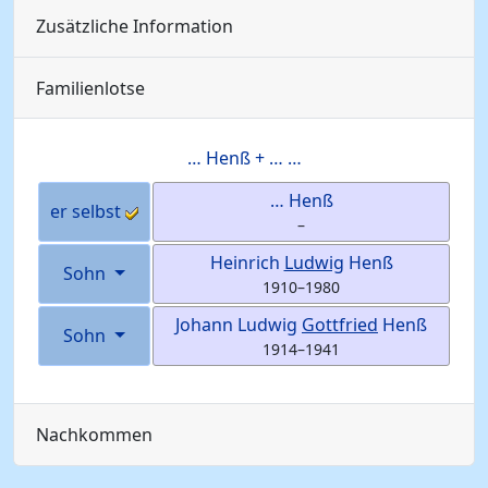
Zusätzliche Information
Familienlotse
…
Henß
+ … …
…
Henß
er selbst
–
Heinrich
Ludwig
Henß
Sohn
1910
–
1980
Johann Ludwig
Gottfried
Henß
Sohn
1914
–
1941
Nachkommen