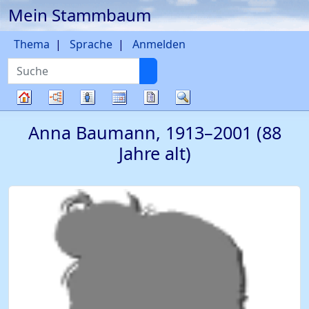
Mein Stammbaum
Weiter zu Hauptseite
Thema
Sprache
Anmelden
Suche
Diagramme
Listen
Kalender
Berichte
Suche
Stammbaum
Anna
Baumann
,
1913
–
2001
(88
Jahre alt)