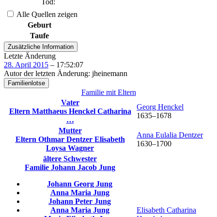
Tod
:
Alle Quellen zeigen
Geburt
Taufe
Zusätzliche Information
Letzte Änderung
28. April 2015
–
17:52:07
Autor der letzten Änderung
:
jheinemann
Familienlotse
Familie mit Eltern
Vater
Georg
Henckel
Eltern
Matthaeus
Henckel
Catharina
1635
–
1678
…
Mutter
Anna Eulalia
Dentzer
Eltern
Othmar
Dentzer
Elisabeth
1630
–
1700
Loysa
Wagner
ältere Schwester
Familie
Johann Jacob
Jung
Johann Georg
Jung
Anna Maria
Jung
Johann Peter
Jung
Anna Maria
Jung
Elisabeth Catharina