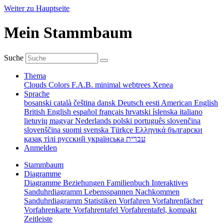
Weiter zu Hauptseite
Mein Stammbaum
Suche
Thema
Clouds
Colors
F.A.B.
minimal
webtrees
Xenea
Sprache
bosanski
català
čeština
dansk
Deutsch
eesti
American English
British English
español
français
hrvatski
íslenska
italiano
lietuvių
magyar
Nederlands
polski
português
slovenčina
slovenščina
suomi
svenska
Türkçe
Ελληνικά
български
қазақ тілі
русский
українська
עברית
Anmelden
Stammbaum
Diagramme
Diagramme
Beziehungen
Familienbuch
Interaktives
Sanduhrdiagramm
Lebensspannen
Nachkommen
Sanduhrdiagramm
Statistiken
Vorfahren
Vorfahrenfächer
Vorfahrenkarte
Vorfahrentafel
Vorfahrentafel, kompakt
Zeitleiste