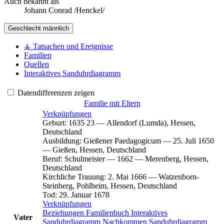
Auch bekannt als
Johann Conrad /Henckel/
Geschlecht
männlich
⚶ Tatsachen und Ereignisse
Familien
Quellen
Interaktives Sanduhrdiagramm
Datendifferenzen zeigen
Familie mit Eltern
Verknüpfungen
Geburt
:
1635
23
—
Allendorf (Lumda), Hessen,
Deutschland
Ausbildung
:
Gießener Paedagogicum
—
25. Juli 1650
—
Gießen, Hessen, Deutschland
Beruf
:
Schulmeister
—
1662
—
Merenberg, Hessen,
Deutschland
Kirchliche Trauung
:
2. Mai 1666
—
Watzenborn-
Steinberg, Pohlheim, Hessen, Deutschland
Tod
:
29. Januar 1678
Verknüpfungen
Beziehungen
Familienbuch
Interaktives
Vater
Sanduhrdiagramm
Nachkommen
Sanduhrdiagramm