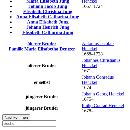
Maria Elisabeth
Jung
Henckel
Johann Jacob
Jung
1667
–
1724
Elisabeth Christina
Jung
Anna Elisabeth Catharina
Jung
Anna Elisabeth
Jung
Johann Henrich
Jung
Elisabeth Catharina
Jung
Antonius Jacobus
älterer Bruder
Henckel
Familie
Maria Elisabetha
Dentzer
1668
–
1728
Johannes Christianus
älterer Bruder
Henckel
1671
–
Johann Conradus
er selbst
Henckel
1674
–
Johann Georg
Henckel
jüngerer Bruder
1675
–
Philip Conrad
Henckel
jüngerer Bruder
1678
–
Nachkommen