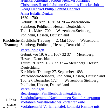
Henckel
Antonius Jacobus
Henckel
Johannes
Christianus
Henckel
Johann Conradus
Henckel
Johann
Georg
Henckel
Philip Conrad
Henckel
Anna Eulalia
Dentzer
1630
–
1700
Geburt
:
18. April 1630
34
20
—
Watzenborn-
Steinberg, Pohlheim, Hessen, Deutschland
Tod
:
11. März 1700
—
Watzenborn-Steinberg,
Pohlheim, Hessen, Deutschland
Kirchliche
Kirchliche Trauung
—
2. Mai 1666
—
Watzenborn-
Trauung
Steinberg, Pohlheim, Hessen, Deutschland
Verknüpfungen
Geburt
:
vor 19. April 1667
32
37
—
Merenberg,
Hessen, Deutschland
Taufe
:
19. April 1667
32
37
—
Merenberg, Hessen,
Deutschland
Kirchliche Trauung
:
27. September 1688
—
Watzenborn-Steinberg, Pohlheim, Hessen, Deutschland
Tod
:
27. Dezember 1724
—
Watzenborn-Steinberg,
Pohlheim, Hessen, Deutschland
Verknüpfungen
Beziehungen
Familienbuch
Interaktives
Sanduhrdiagramm
Nachkommen
Sanduhrdiagramm
1 Jahr
Vorfahren
Vorfahrenfächer
Vorfahrenkarte
ältere
Vorfahrentafel
Vorfahrentafel, kompakt
Familie mit