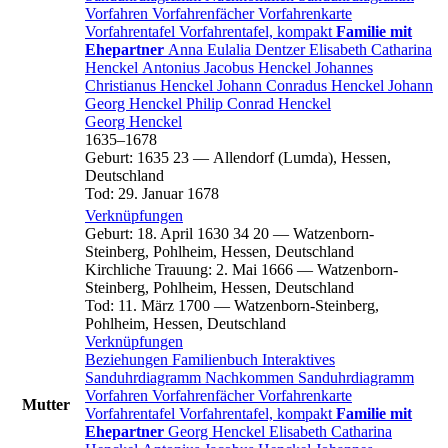
Vorfahren
Vorfahrenfächer
Vorfahrenkarte
Vorfahrentafel
Vorfahrentafel, kompakt
Familie mit
Ehepartner
Anna Eulalia
Dentzer
Elisabeth Catharina
Henckel
Antonius Jacobus
Henckel
Johannes
Christianus
Henckel
Johann Conradus
Henckel
Johann
Georg
Henckel
Philip Conrad
Henckel
Georg
Henckel
1635
–
1678
Geburt
:
1635
23
—
Allendorf (Lumda), Hessen,
Deutschland
Tod
:
29. Januar 1678
Verknüpfungen
Geburt
:
18. April 1630
34
20
—
Watzenborn-
Steinberg, Pohlheim, Hessen, Deutschland
Kirchliche Trauung
:
2. Mai 1666
—
Watzenborn-
Steinberg, Pohlheim, Hessen, Deutschland
Tod
:
11. März 1700
—
Watzenborn-Steinberg,
Pohlheim, Hessen, Deutschland
Verknüpfungen
Beziehungen
Familienbuch
Interaktives
Sanduhrdiagramm
Nachkommen
Sanduhrdiagramm
Vorfahren
Vorfahrenfächer
Vorfahrenkarte
Mutter
Vorfahrentafel
Vorfahrentafel, kompakt
Familie mit
Ehepartner
Georg
Henckel
Elisabeth Catharina