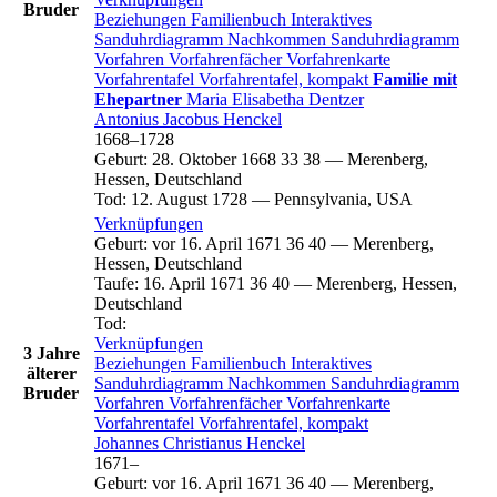
Bruder
Beziehungen
Familienbuch
Interaktives
Sanduhrdiagramm
Nachkommen
Sanduhrdiagramm
Vorfahren
Vorfahrenfächer
Vorfahrenkarte
Vorfahrentafel
Vorfahrentafel, kompakt
Familie mit
Ehepartner
Maria Elisabetha
Dentzer
Antonius Jacobus
Henckel
1668
–
1728
Geburt
:
28. Oktober 1668
33
38
—
Merenberg,
Hessen, Deutschland
Tod
:
12. August 1728
—
Pennsylvania, USA
Verknüpfungen
Geburt
:
vor 16. April 1671
36
40
—
Merenberg,
Hessen, Deutschland
Taufe
:
16. April 1671
36
40
—
Merenberg, Hessen,
Deutschland
Tod
:
Verknüpfungen
3 Jahre
Beziehungen
Familienbuch
Interaktives
älterer
Sanduhrdiagramm
Nachkommen
Sanduhrdiagramm
Bruder
Vorfahren
Vorfahrenfächer
Vorfahrenkarte
Vorfahrentafel
Vorfahrentafel, kompakt
Johannes Christianus
Henckel
1671
–
Geburt
:
vor 16. April 1671
36
40
—
Merenberg,