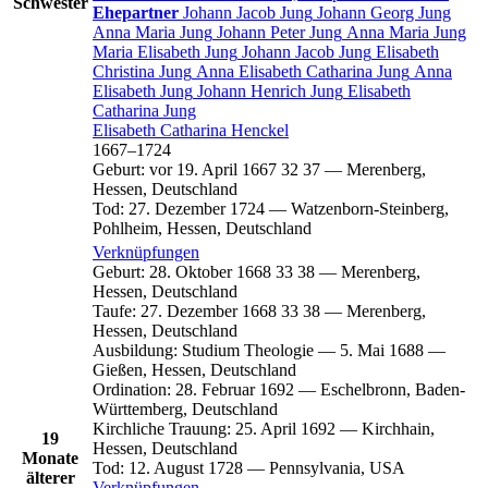
Schwester
Ehepartner
Johann Jacob
Jung
Johann Georg
Jung
Anna Maria
Jung
Johann Peter
Jung
Anna Maria
Jung
Maria Elisabeth
Jung
Johann Jacob
Jung
Elisabeth
Christina
Jung
Anna Elisabeth Catharina
Jung
Anna
Elisabeth
Jung
Johann Henrich
Jung
Elisabeth
Catharina
Jung
Elisabeth Catharina
Henckel
1667
–
1724
Geburt
:
vor 19. April 1667
32
37
—
Merenberg,
Hessen, Deutschland
Tod
:
27. Dezember 1724
—
Watzenborn-Steinberg,
Pohlheim, Hessen, Deutschland
Verknüpfungen
Geburt
:
28. Oktober 1668
33
38
—
Merenberg,
Hessen, Deutschland
Taufe
:
27. Dezember 1668
33
38
—
Merenberg,
Hessen, Deutschland
Ausbildung
:
Studium Theologie
—
5. Mai 1688
—
Gießen, Hessen, Deutschland
Ordination
:
28. Februar 1692
—
Eschelbronn, Baden-
Württemberg, Deutschland
Kirchliche Trauung
:
25. April 1692
—
Kirchhain,
19
Hessen, Deutschland
Monate
Tod
:
12. August 1728
—
Pennsylvania, USA
älterer
Verknüpfungen