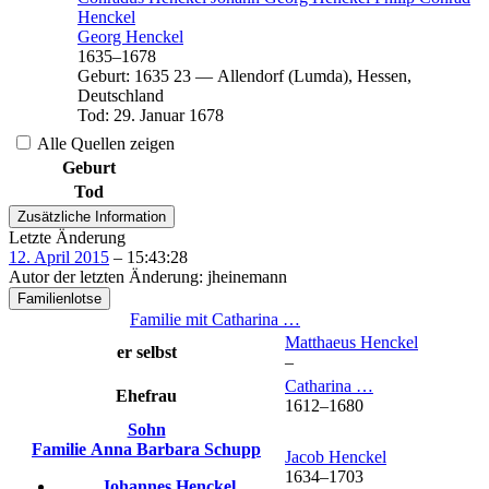
Henckel
Georg
Henckel
1635
–
1678
Geburt
:
1635
23
—
Allendorf (Lumda), Hessen,
Deutschland
Tod
:
29. Januar 1678
Alle Quellen zeigen
Geburt
Tod
Zusätzliche Information
Letzte Änderung
12. April 2015
–
15:43:28
Autor der letzten Änderung
:
jheinemann
Familienlotse
Familie mit
Catharina
…
Matthaeus
Henckel
er selbst
–
Catharina
…
Ehefrau
1612
–
1680
Sohn
Familie
Anna Barbara
Schupp
Jacob
Henckel
1634
–
1703
Johannes
Henckel