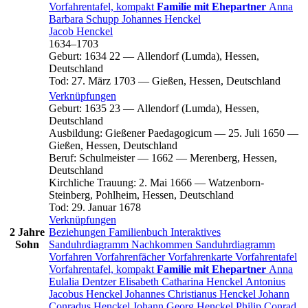
Vorfahrentafel, kompakt
Familie mit Ehepartner
Anna
Barbara
Schupp
Johannes
Henckel
Jacob
Henckel
1634
–
1703
Geburt
:
1634
22
—
Allendorf (Lumda), Hessen,
Deutschland
Tod
:
27. März 1703
—
Gießen, Hessen, Deutschland
Verknüpfungen
Geburt
:
1635
23
—
Allendorf (Lumda), Hessen,
Deutschland
Ausbildung
:
Gießener Paedagogicum
—
25. Juli 1650
—
Gießen, Hessen, Deutschland
Beruf
:
Schulmeister
—
1662
—
Merenberg, Hessen,
Deutschland
Kirchliche Trauung
:
2. Mai 1666
—
Watzenborn-
Steinberg, Pohlheim, Hessen, Deutschland
Tod
:
29. Januar 1678
Verknüpfungen
2 Jahre
Beziehungen
Familienbuch
Interaktives
Sohn
Sanduhrdiagramm
Nachkommen
Sanduhrdiagramm
Vorfahren
Vorfahrenfächer
Vorfahrenkarte
Vorfahrentafel
Vorfahrentafel, kompakt
Familie mit Ehepartner
Anna
Eulalia
Dentzer
Elisabeth Catharina
Henckel
Antonius
Jacobus
Henckel
Johannes Christianus
Henckel
Johann
Conradus
Henckel
Johann Georg
Henckel
Philip Conrad