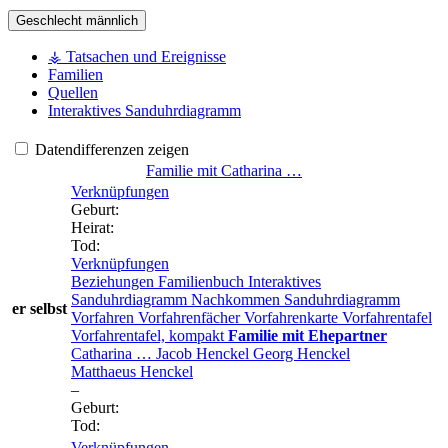
Geschlecht
männlich
⚶ Tatsachen und Ereignisse
Familien
Quellen
Interaktives Sanduhrdiagramm
Datendifferenzen zeigen
Familie mit
Catharina
…
Verknüpfungen
Geburt
:
Heirat
:
Tod
:
Verknüpfungen
Beziehungen
Familienbuch
Interaktives
Sanduhrdiagramm
Nachkommen
Sanduhrdiagramm
er selbst
Vorfahren
Vorfahrenfächer
Vorfahrenkarte
Vorfahrentafel
Vorfahrentafel, kompakt
Familie mit Ehepartner
Catharina
…
Jacob
Henckel
Georg
Henckel
Matthaeus
Henckel
–
Geburt
:
Tod
:
Verknüpfungen