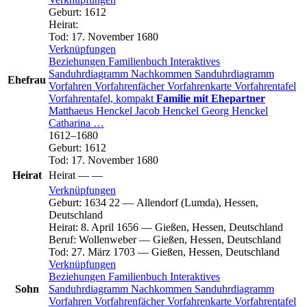
Geburt
:
1612
Heirat
:
Tod
:
17. November 1680
Verknüpfungen
Beziehungen
Familienbuch
Interaktives
Sanduhrdiagramm
Nachkommen
Sanduhrdiagramm
Ehefrau
Vorfahren
Vorfahrenfächer
Vorfahrenkarte
Vorfahrentafel
Vorfahrentafel, kompakt
Familie mit Ehepartner
Matthaeus
Henckel
Jacob
Henckel
Georg
Henckel
Catharina
…
1612
–
1680
Geburt
:
1612
Tod
:
17. November 1680
Heirat
Heirat
—
—
Verknüpfungen
Geburt
:
1634
22
—
Allendorf (Lumda), Hessen,
Deutschland
Heirat
:
8. April 1656
—
Gießen, Hessen, Deutschland
Beruf
:
Wollenweber
—
Gießen, Hessen, Deutschland
Tod
:
27. März 1703
—
Gießen, Hessen, Deutschland
Verknüpfungen
Beziehungen
Familienbuch
Interaktives
Sohn
Sanduhrdiagramm
Nachkommen
Sanduhrdiagramm
Vorfahren
Vorfahrenfächer
Vorfahrenkarte
Vorfahrentafel