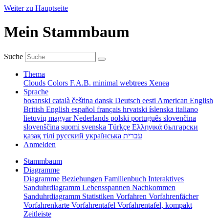
Weiter zu Hauptseite
Mein Stammbaum
Suche
Thema
Clouds
Colors
F.A.B.
minimal
webtrees
Xenea
Sprache
bosanski
català
čeština
dansk
Deutsch
eesti
American English
British English
español
français
hrvatski
íslenska
italiano
lietuvių
magyar
Nederlands
polski
português
slovenčina
slovenščina
suomi
svenska
Türkçe
Ελληνικά
български
қазақ тілі
русский
українська
עברית
Anmelden
Stammbaum
Diagramme
Diagramme
Beziehungen
Familienbuch
Interaktives
Sanduhrdiagramm
Lebensspannen
Nachkommen
Sanduhrdiagramm
Statistiken
Vorfahren
Vorfahrenfächer
Vorfahrenkarte
Vorfahrentafel
Vorfahrentafel, kompakt
Zeitleiste