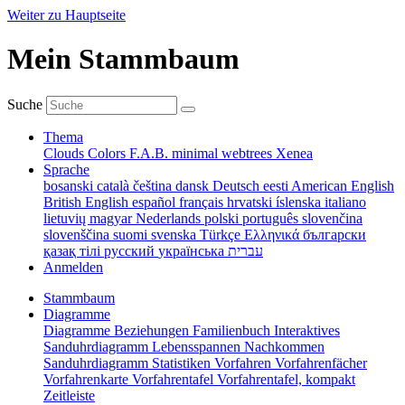
Weiter zu Hauptseite
Mein Stammbaum
Suche
Thema
Clouds
Colors
F.A.B.
minimal
webtrees
Xenea
Sprache
bosanski
català
čeština
dansk
Deutsch
eesti
American English
British English
español
français
hrvatski
íslenska
italiano
lietuvių
magyar
Nederlands
polski
português
slovenčina
slovenščina
suomi
svenska
Türkçe
Ελληνικά
български
қазақ тілі
русский
українська
עברית
Anmelden
Stammbaum
Diagramme
Diagramme
Beziehungen
Familienbuch
Interaktives
Sanduhrdiagramm
Lebensspannen
Nachkommen
Sanduhrdiagramm
Statistiken
Vorfahren
Vorfahrenfächer
Vorfahrenkarte
Vorfahrentafel
Vorfahrentafel, kompakt
Zeitleiste