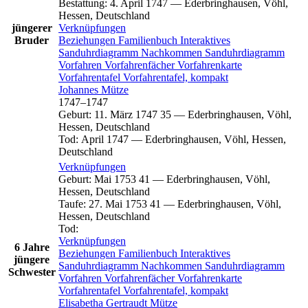
Bestattung
:
4. April 1747
—
Ederbringhausen, Vöhl,
Hessen, Deutschland
jüngerer
Verknüpfungen
Bruder
Beziehungen
Familienbuch
Interaktives
Sanduhrdiagramm
Nachkommen
Sanduhrdiagramm
Vorfahren
Vorfahrenfächer
Vorfahrenkarte
Vorfahrentafel
Vorfahrentafel, kompakt
Johannes
Mütze
1747
–
1747
Geburt
:
11. März 1747
35
—
Ederbringhausen, Vöhl,
Hessen, Deutschland
Tod
:
April 1747
—
Ederbringhausen, Vöhl, Hessen,
Deutschland
Verknüpfungen
Geburt
:
Mai 1753
41
—
Ederbringhausen, Vöhl,
Hessen, Deutschland
Taufe
:
27. Mai 1753
41
—
Ederbringhausen, Vöhl,
Hessen, Deutschland
Tod
:
Verknüpfungen
6 Jahre
Beziehungen
Familienbuch
Interaktives
jüngere
Sanduhrdiagramm
Nachkommen
Sanduhrdiagramm
Schwester
Vorfahren
Vorfahrenfächer
Vorfahrenkarte
Vorfahrentafel
Vorfahrentafel, kompakt
Elisabetha Gertraudt
Mütze