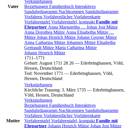
Verknüpfungen
Vater
Beziehungen
Familienbuch
Interaktives
Sanduhrdiagramm
Nachkommen
Sanduhrdiagramm
Vorfahren
Vorfahrenfächer
Vorfahrenkarte
Vorfahrentafel
Vorfahrentafel, kompakt
Familie mit
Ehepartner
Anna Margaretha
…
Johan Jost
Mütze
Anna Dorothea
Mütze
Anna Elisabetha
Mütze
…
Mütze
Johan Henrich
Mütze
Johann George
Mütze
Anna Catharina
Mütze
Johannes
Mütze
Elisabetha
Gertraudt
Mütze
Maria Catharina
Mütze
Johann Henrich
Mütze
1711
–
1771
Geburt
:
August 1711
28
26
—
Ederbringhausen, Vöhl,
Hessen, Deutschland
Tod
:
November 1771
—
Ederbringhausen, Vöhl,
Hessen, Deutschland
Verknüpfungen
Kirchliche Trauung
:
3. März 1735
—
Ederbringhausen,
Vöhl, Hessen, Deutschland
Verknüpfungen
Beziehungen
Familienbuch
Interaktives
Sanduhrdiagramm
Nachkommen
Sanduhrdiagramm
Vorfahren
Vorfahrenfächer
Vorfahrenkarte
Mutter
Vorfahrentafel
Vorfahrentafel, kompakt
Familie mit
Ehepartner
Johann Henrich
Mütze
Johan Jost
Mütze