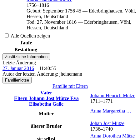
1756
–
1816
Geburt
:
September 1756
45
—
Ederbringhausen, Vöhl,
Hessen, Deutschland
Tod
:
27. November 1816
—
Ederbringhausen, Vöhl,
Hessen, Deutschland
Alle Quellen zeigen
Taufe
Bestattung
Zusätzliche Information
Letzte Änderung
27. Januar 2016
–
11:40:55
Autor der letzten Änderung
:
jheinemann
Familienlotse
Familie mit Eltern
Vater
Johann Henrich
Mütze
Eltern
Johann Jost
Mütze
Eva
1711
–
1771
Elisabetha
Galle
Anna Margaretha
…
Mutter
–
Johan Jost
Mütze
älterer Bruder
1736
–
1740
Anna Dorothea
Mütze
sie selbst