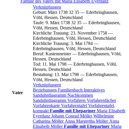
Familie des Vaters mit
Maria Elisabeth
Eyerdanz
Verknüpfungen
Geburt
:
März 1738
32
35
—
Ederbringhausen,
Vöhl, Hessen, Deutschland
Taufe
:
9. März 1738
32
35
—
Ederbringhausen,
Vöhl, Hessen, Deutschland
Kirchliche Trauung
:
23. November 1758
—
Ederbringhausen, Vöhl, Hessen, Deutschland
Kirchliche Trauung
:
3. Mai 1784
—
Ederbringhausen, Vöhl, Hessen, Deutschland
Beruf
:
Kastenmeister
—
Ederbringhausen, Vöhl,
Hessen, Deutschland
Tod
:
11. Mai 1798
—
Ederbringhausen, Vöhl,
Hessen, Deutschland
Bestattung
:
13. Mai 1798
—
Ederbringhausen,
Vöhl, Hessen, Deutschland
Verknüpfungen
Beziehungen
Familienbuch
Interaktives
Vater
Sanduhrdiagramm
Nachkommen
Sanduhrdiagramm
Vorfahren
Vorfahrenfächer
Vorfahrenkarte
Vorfahrentafel
Vorfahrentafel,
kompakt
Familie mit Ehepartner
Maria Elisabeth
Eyerdanz
Johann Conrad
Möller
Wilhelmine
Catharina
Möller
Anna Margretha
Möller
Anna
Elisabeth
Möller
Familie mit Ehepartner
Maria