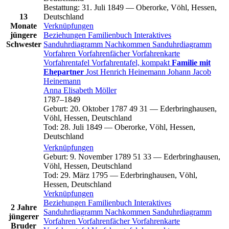
Bestattung
:
31. Juli 1849
—
Oberorke, Vöhl, Hessen,
13
Deutschland
Monate
Verknüpfungen
jüngere
Beziehungen
Familienbuch
Interaktives
Schwester
Sanduhrdiagramm
Nachkommen
Sanduhrdiagramm
Vorfahren
Vorfahrenfächer
Vorfahrenkarte
Vorfahrentafel
Vorfahrentafel, kompakt
Familie mit
Ehepartner
Jost Henrich
Heinemann
Johann Jacob
Heinemann
Anna Elisabeth
Möller
1787
–
1849
Geburt
:
20. Oktober 1787
49
31
—
Ederbringhausen,
Vöhl, Hessen, Deutschland
Tod
:
28. Juli 1849
—
Oberorke, Vöhl, Hessen,
Deutschland
Verknüpfungen
Geburt
:
9. November 1789
51
33
—
Ederbringhausen,
Vöhl, Hessen, Deutschland
Tod
:
29. März 1795
—
Ederbringhausen, Vöhl,
Hessen, Deutschland
Verknüpfungen
Beziehungen
Familienbuch
Interaktives
2 Jahre
Sanduhrdiagramm
Nachkommen
Sanduhrdiagramm
jüngerer
Vorfahren
Vorfahrenfächer
Vorfahrenkarte
Bruder