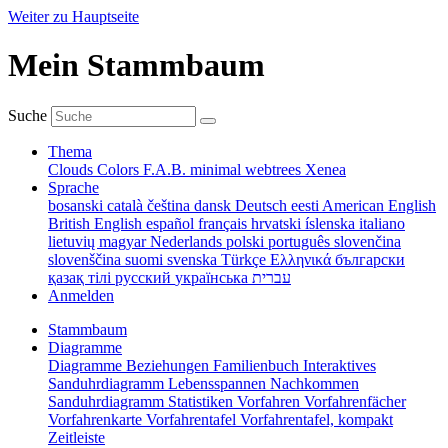
Weiter zu Hauptseite
Mein Stammbaum
Suche
Thema
Clouds
Colors
F.A.B.
minimal
webtrees
Xenea
Sprache
bosanski
català
čeština
dansk
Deutsch
eesti
American English
British English
español
français
hrvatski
íslenska
italiano
lietuvių
magyar
Nederlands
polski
português
slovenčina
slovenščina
suomi
svenska
Türkçe
Ελληνικά
български
қазақ тілі
русский
українська
עברית
Anmelden
Stammbaum
Diagramme
Diagramme
Beziehungen
Familienbuch
Interaktives
Sanduhrdiagramm
Lebensspannen
Nachkommen
Sanduhrdiagramm
Statistiken
Vorfahren
Vorfahrenfächer
Vorfahrenkarte
Vorfahrentafel
Vorfahrentafel, kompakt
Zeitleiste