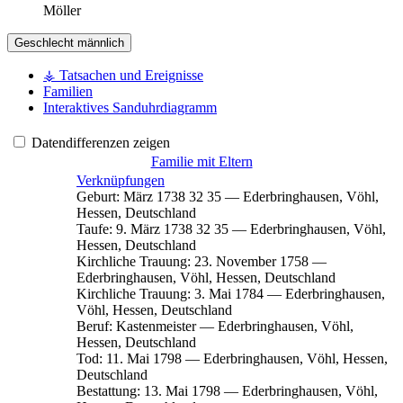
Möller
Geschlecht
männlich
⚶ Tatsachen und Ereignisse
Familien
Interaktives Sanduhrdiagramm
Datendifferenzen zeigen
Familie mit Eltern
Verknüpfungen
Geburt
:
März 1738
32
35
—
Ederbringhausen, Vöhl,
Hessen, Deutschland
Taufe
:
9. März 1738
32
35
—
Ederbringhausen, Vöhl,
Hessen, Deutschland
Kirchliche Trauung
:
23. November 1758
—
Ederbringhausen, Vöhl, Hessen, Deutschland
Kirchliche Trauung
:
3. Mai 1784
—
Ederbringhausen,
Vöhl, Hessen, Deutschland
Beruf
:
Kastenmeister
—
Ederbringhausen, Vöhl,
Hessen, Deutschland
Tod
:
11. Mai 1798
—
Ederbringhausen, Vöhl, Hessen,
Deutschland
Bestattung
:
13. Mai 1798
—
Ederbringhausen, Vöhl,