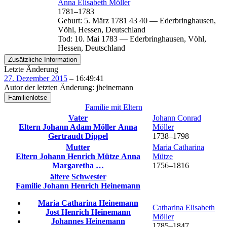
Anna Elisabeth
Möller
1781
–
1783
Geburt
:
5. März 1781
43
40
—
Ederbringhausen,
Vöhl, Hessen, Deutschland
Tod
:
10. Mai 1783
—
Ederbringhausen, Vöhl,
Hessen, Deutschland
Zusätzliche Information
Letzte Änderung
27. Dezember 2015
–
16:49:41
Autor der letzten Änderung
:
jheinemann
Familienlotse
Familie mit Eltern
Vater
Johann Conrad
Eltern
Johann Adam
Möller
Anna
Möller
Gertraudt
Dippel
1738
–
1798
Mutter
Maria Catharina
Eltern
Johann Henrich
Mütze
Anna
Mütze
Margaretha
…
1756
–
1816
ältere Schwester
Familie
Johann Henrich
Heinemann
Maria Catharina
Heinemann
Catharina Elisabeth
Jost Henrich
Heinemann
Möller
Johannes
Heinemann
1785
–
1847