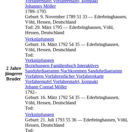
Vorfahrentafel
Vorfahrentafel, kompakt
Johannes
Möller
1789
–
1795
Geburt
:
9. November 1789
51
33
—
Ederbringhausen,
Vöhl, Hessen, Deutschland
Tod
:
29. März 1795
—
Ederbringhausen, Vöhl,
Hessen, Deutschland
Verknüpfungen
Geburt
:
16. März 1792
54
35
—
Ederbringhausen,
Vöhl, Hessen, Deutschland
Tod
:
Verknüpfungen
Beziehungen
Familienbuch
Interaktives
2 Jahre
Sanduhrdiagramm
Nachkommen
Sanduhrdiagramm
jüngerer
Vorfahren
Vorfahrenfächer
Vorfahrenkarte
Bruder
Vorfahrentafel
Vorfahrentafel, kompakt
Johann Conrad
Möller
1792
–
Geburt
:
16. März 1792
54
35
—
Ederbringhausen,
Vöhl, Hessen, Deutschland
Tod
:
Verknüpfungen
Geburt
:
21. Juli 1793
55
36
—
Ederbringhausen, Vöhl,
Hessen, Deutschland
Tod
: