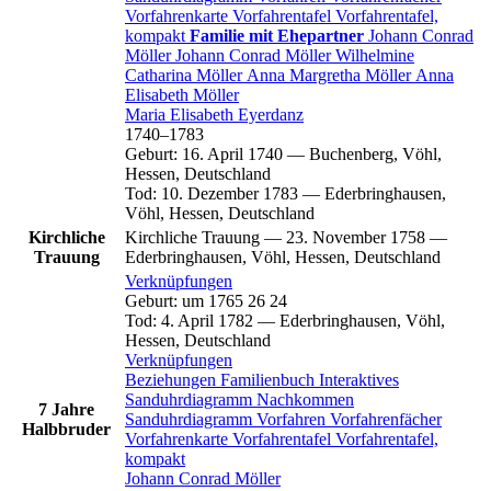
Vorfahrenkarte
Vorfahrentafel
Vorfahrentafel,
kompakt
Familie mit Ehepartner
Johann Conrad
Möller
Johann Conrad
Möller
Wilhelmine
Catharina
Möller
Anna Margretha
Möller
Anna
Elisabeth
Möller
Maria Elisabeth
Eyerdanz
1740
–
1783
Geburt
:
16. April 1740
—
Buchenberg, Vöhl,
Hessen, Deutschland
Tod
:
10. Dezember 1783
—
Ederbringhausen,
Vöhl, Hessen, Deutschland
Kirchliche
Kirchliche Trauung
—
23. November 1758
—
Trauung
Ederbringhausen, Vöhl, Hessen, Deutschland
Verknüpfungen
Geburt
:
um 1765
26
24
Tod
:
4. April 1782
—
Ederbringhausen, Vöhl,
Hessen, Deutschland
Verknüpfungen
Beziehungen
Familienbuch
Interaktives
Sanduhrdiagramm
Nachkommen
7 Jahre
Sanduhrdiagramm
Vorfahren
Vorfahrenfächer
Halbbruder
Vorfahrenkarte
Vorfahrentafel
Vorfahrentafel,
kompakt
Johann Conrad
Möller