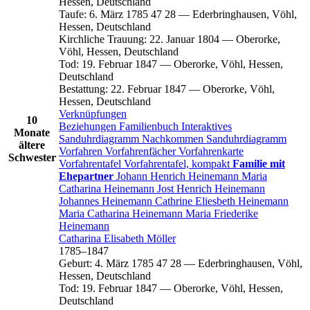
Hessen, Deutschland
Taufe
:
6. März 1785
47
28
—
Ederbringhausen, Vöhl,
Hessen, Deutschland
Kirchliche Trauung
:
22. Januar 1804
—
Oberorke,
Vöhl, Hessen, Deutschland
Tod
:
19. Februar 1847
—
Oberorke, Vöhl, Hessen,
Deutschland
Bestattung
:
22. Februar 1847
—
Oberorke, Vöhl,
Hessen, Deutschland
Verknüpfungen
10
Beziehungen
Familienbuch
Interaktives
Monate
Sanduhrdiagramm
Nachkommen
Sanduhrdiagramm
ältere
Vorfahren
Vorfahrenfächer
Vorfahrenkarte
Schwester
Vorfahrentafel
Vorfahrentafel, kompakt
Familie mit
Ehepartner
Johann Henrich
Heinemann
Maria
Catharina
Heinemann
Jost Henrich
Heinemann
Johannes
Heinemann
Cathrine Eliesbeth
Heinemann
Maria Catharina
Heinemann
Maria Friederike
Heinemann
Catharina Elisabeth
Möller
1785
–
1847
Geburt
:
4. März 1785
47
28
—
Ederbringhausen, Vöhl,
Hessen, Deutschland
Tod
:
19. Februar 1847
—
Oberorke, Vöhl, Hessen,
Deutschland