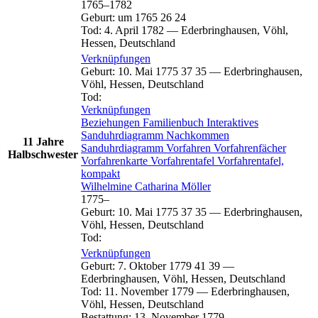
1765
–
1782
Geburt
:
um 1765
26
24
Tod
:
4. April 1782
—
Ederbringhausen, Vöhl,
Hessen, Deutschland
Verknüpfungen
Geburt
:
10. Mai 1775
37
35
—
Ederbringhausen,
Vöhl, Hessen, Deutschland
Tod
:
Verknüpfungen
Beziehungen
Familienbuch
Interaktives
Sanduhrdiagramm
Nachkommen
11 Jahre
Sanduhrdiagramm
Vorfahren
Vorfahrenfächer
Halbschwester
Vorfahrenkarte
Vorfahrentafel
Vorfahrentafel,
kompakt
Wilhelmine Catharina
Möller
1775
–
Geburt
:
10. Mai 1775
37
35
—
Ederbringhausen,
Vöhl, Hessen, Deutschland
Tod
:
Verknüpfungen
Geburt
:
7. Oktober 1779
41
39
—
Ederbringhausen, Vöhl, Hessen, Deutschland
Tod
:
11. November 1779
—
Ederbringhausen,
Vöhl, Hessen, Deutschland
Bestattung
:
13. November 1779
—