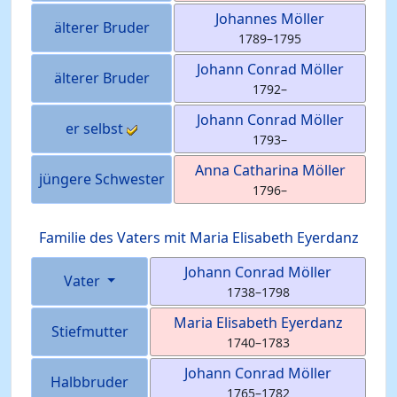
Johannes
Möller
älterer Bruder
1789
–
1795
Johann Conrad
Möller
älterer Bruder
1792
–
Johann Conrad
Möller
er selbst
1793
–
Anna Catharina
Möller
jüngere Schwester
1796
–
Familie des Vaters mit
Maria Elisabeth
Eyerdanz
Johann Conrad
Möller
Vater
1738
–
1798
Maria Elisabeth
Eyerdanz
Stiefmutter
1740
–
1783
Johann Conrad
Möller
Halbbruder
1765
–
1782