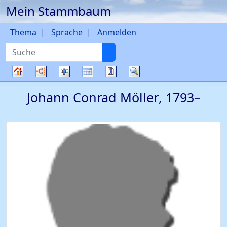
Mein Stammbaum
Weiter zu Hauptseite
Thema
Sprache
Anmelden
Suche
Diagramme
Listen
Kalender
Berichte
Suche
Stammbaum
Johann Conrad
Möller
,
1793
–