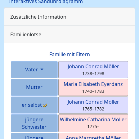
Interaktives Sanduhrdiagramm
Zusätzliche Information
Familienlotse
Familie mit Eltern
Johann Conrad
Möller
Vater
1738
–
1798
Maria Elisabeth
Eyerdanz
Mutter
1740
–
1783
Johann Conrad
Möller
er selbst
1765
–
1782
jüngere
Wilhelmine Catharina
Möller
Schwester
1775
–
jüngere
Anna Margretha
Möller