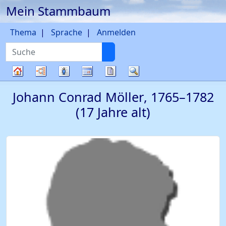
Mein Stammbaum
Weiter zu Hauptseite
Thema
Sprache
Anmelden
Suche
Diagramme
Listen
Kalender
Berichte
Suche
Stammbaum
Johann Conrad
Möller
,
1765
–
1782
(17 Jahre alt)