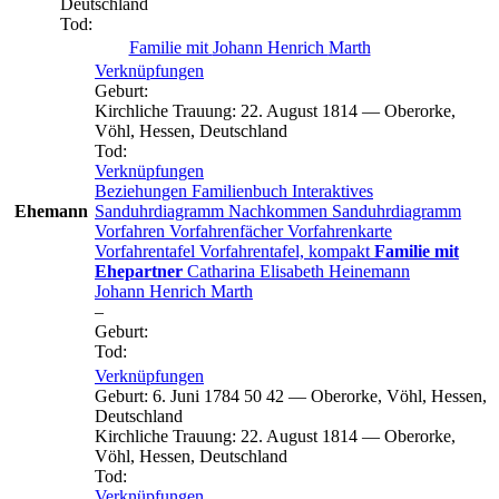
Deutschland
Tod
:
Familie mit
Johann Henrich
Marth
Verknüpfungen
Geburt
:
Kirchliche Trauung
:
22. August 1814
—
Oberorke,
Vöhl, Hessen, Deutschland
Tod
:
Verknüpfungen
Beziehungen
Familienbuch
Interaktives
Ehemann
Sanduhrdiagramm
Nachkommen
Sanduhrdiagramm
Vorfahren
Vorfahrenfächer
Vorfahrenkarte
Vorfahrentafel
Vorfahrentafel, kompakt
Familie mit
Ehepartner
Catharina Elisabeth
Heinemann
Johann Henrich
Marth
–
Geburt
:
Tod
:
Verknüpfungen
Geburt
:
6. Juni 1784
50
42
—
Oberorke, Vöhl, Hessen,
Deutschland
Kirchliche Trauung
:
22. August 1814
—
Oberorke,
Vöhl, Hessen, Deutschland
Tod
:
Verknüpfungen