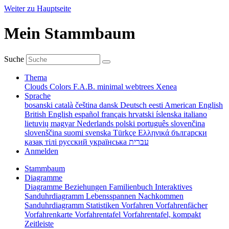
Weiter zu Hauptseite
Mein Stammbaum
Suche
Thema
Clouds
Colors
F.A.B.
minimal
webtrees
Xenea
Sprache
bosanski
català
čeština
dansk
Deutsch
eesti
American English
British English
español
français
hrvatski
íslenska
italiano
lietuvių
magyar
Nederlands
polski
português
slovenčina
slovenščina
suomi
svenska
Türkçe
Ελληνικά
български
қазақ тілі
русский
українська
עברית
Anmelden
Stammbaum
Diagramme
Diagramme
Beziehungen
Familienbuch
Interaktives
Sanduhrdiagramm
Lebensspannen
Nachkommen
Sanduhrdiagramm
Statistiken
Vorfahren
Vorfahrenfächer
Vorfahrenkarte
Vorfahrentafel
Vorfahrentafel, kompakt
Zeitleiste