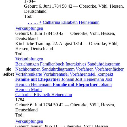
1784
–
Geburt
:
6. Juni 1784
50
42
—
Oberorke, Vöhl, Hessen,
Deutschland
Tod
:
… … +
Catharina Elisabeth
Heinemann
Verknüpfungen
Geburt
:
6. Juni 1784
50
42
—
Oberorke, Vöhl, Hessen,
Deutschland
Kirchliche Trauung
:
22. August 1814
—
Oberorke, Vöhl,
Hessen, Deutschland
Tod
:
Verknüpfungen
Beziehungen
Familienbuch
Interaktives Sanduhrdiagramm
sie
Nachkommen
Sanduhrdiagramm
Vorfahren
Vorfahrenfächer
selbst
Vorfahrenkarte
Vorfahrentafel
Vorfahrentafel, kompakt
Familie mit Ehepartner
Johann Jost
Heinemann
Jost
Henrich
Heinemann
Familie mit Ehepartner
Johann
Henrich
Marth
Catharina Elisabeth
Heinemann
1784
–
Geburt
:
6. Juni 1784
50
42
—
Oberorke, Vöhl, Hessen,
Deutschland
Tod
:
Verknüpfungen
Geburt
:
Januar 1806
21
—
Oberorke, Vöhl, Hessen,