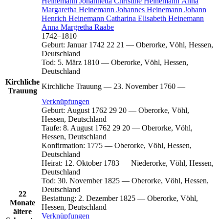
Heinemann
Johannetta Christine
Heinemann
Anna
Margaretha
Heinemann
Johannes
Heinemann
Johann
Henrich
Heinemann
Catharina Elisabeth
Heinemann
Anna Margretha
Raabe
1742
–
1810
Geburt
:
Januar 1742
22
21
—
Oberorke, Vöhl, Hessen,
Deutschland
Tod
:
5. März 1810
—
Oberorke, Vöhl, Hessen,
Deutschland
Kirchliche
Kirchliche Trauung
—
23. November 1760
—
Trauung
Verknüpfungen
Geburt
:
August 1762
29
20
—
Oberorke, Vöhl,
Hessen, Deutschland
Taufe
:
8. August 1762
29
20
—
Oberorke, Vöhl,
Hessen, Deutschland
Konfirmation
:
1775
—
Oberorke, Vöhl, Hessen,
Deutschland
Heirat
:
12. Oktober 1783
—
Niederorke, Vöhl, Hessen,
Deutschland
Tod
:
30. November 1825
—
Oberorke, Vöhl, Hessen,
Deutschland
22
Bestattung
:
2. Dezember 1825
—
Oberorke, Vöhl,
Monate
Hessen, Deutschland
ältere
Verknüpfungen