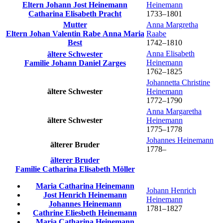
Eltern
Johann Jost
Heinemann
Heinemann
Catharina Elisabeth
Pracht
1733
–
1801
Mutter
Anna Margretha
Eltern
Johan Valentin
Rabe
Anna Maria
Raabe
Best
1742
–
1810
Anna Elisabeth
ältere Schwester
Heinemann
Familie
Johann Daniel
Zarges
1762
–
1825
Johannetta Christine
ältere Schwester
Heinemann
1772
–
1790
Anna Margaretha
ältere Schwester
Heinemann
1775
–
1778
Johannes
Heinemann
älterer Bruder
1778
–
älterer Bruder
Familie
Catharina Elisabeth
Möller
Maria Catharina
Heinemann
Johann Henrich
Jost Henrich
Heinemann
Heinemann
Johannes
Heinemann
1781
–
1827
Cathrine Eliesbeth
Heinemann
Maria Catharina
Heinemann