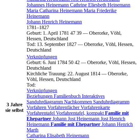
Johannes
Heinemann
Cathrine Eliesbeth
Heinemann
Maria Catharina
Heinemann
Maria Friederike
Heinemann
Johann Henrich
Heinemann
1781
–
1827
Geburt
:
1. April 1781
47
39
—
Oberorke, Vöhl,
Hessen, Deutschland
Tod
:
13. September 1827
—
Oberorke, Vöhl, Hessen,
Deutschland
Verknüpfungen
Geburt
:
6. Juni 1784
50
42
—
Oberorke, Vöhl, Hessen,
Deutschland
Kirchliche Trauung
:
22. August 1814
—
Oberorke,
Vöhl, Hessen, Deutschland
Tod
:
Verknüpfungen
Beziehungen
Familienbuch
Interaktives
Sanduhrdiagramm
Nachkommen
Sanduhrdiagramm
3 Jahre
Vorfahren
Vorfahrenfächer
Vorfahrenkarte
sie selbst
Vorfahrentafel
Vorfahrentafel, kompakt
Familie mit
Ehepartner
Johann Jost
Heinemann
Jost Henrich
Heinemann
Familie mit Ehepartner
Johann Henrich
Marth
Catharina Elisabeth
Heinemann