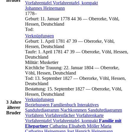
Bruder
Vorfahrentafel
Vorfahrentafel, kompakt
Johannes
Heinemann
1778
–
Geburt
:
11. Januar 1778
44
36
—
Oberorke, Vöhl,
Hessen, Deutschland
Tod
:
Verknüpfungen
Geburt
:
1. April 1781
47
39
—
Oberorke, Vöhl,
Hessen, Deutschland
Taufe
:
1. April 1781
47
39
—
Oberorke, Vöhl, Hessen,
Deutschland
Militär
:
Musketier
Kirchliche Trauung
:
22. Januar 1804
—
Oberorke,
Vöhl, Hessen, Deutschland
Tod
:
13. September 1827
—
Oberorke, Vöhl, Hessen,
Deutschland
Bestattung
:
15. September 1827
—
Oberorke, Vöhl,
Hessen, Deutschland
Verknüpfungen
3 Jahre
Beziehungen
Familienbuch
Interaktives
älterer
Sanduhrdiagramm
Nachkommen
Sanduhrdiagramm
Bruder
Vorfahren
Vorfahrenfächer
Vorfahrenkarte
Vorfahrentafel
Vorfahrentafel, kompakt
Familie mit
Ehepartner
Catharina Elisabeth
Möller
Maria
Catharina
Heinemann
Jost Henrich
Heinemann