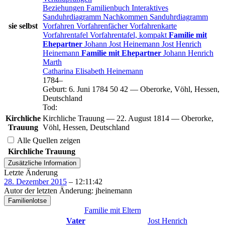
Beziehungen
Familienbuch
Interaktives
Sanduhrdiagramm
Nachkommen
Sanduhrdiagramm
sie selbst
Vorfahren
Vorfahrenfächer
Vorfahrenkarte
Vorfahrentafel
Vorfahrentafel, kompakt
Familie mit
Ehepartner
Johann Jost
Heinemann
Jost Henrich
Heinemann
Familie mit Ehepartner
Johann Henrich
Marth
Catharina Elisabeth
Heinemann
1784
–
Geburt
:
6. Juni 1784
50
42
—
Oberorke, Vöhl, Hessen,
Deutschland
Tod
:
Kirchliche
Kirchliche Trauung
—
22. August 1814
—
Oberorke,
Trauung
Vöhl, Hessen, Deutschland
Alle Quellen zeigen
Kirchliche Trauung
Zusätzliche Information
Letzte Änderung
28. Dezember 2015
–
12:11:42
Autor der letzten Änderung
:
jheinemann
Familienlotse
Familie mit Eltern
Vater
Jost Henrich