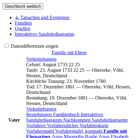
Geschlecht
weiblich
⚶ Tatsachen und Ereignisse
Familien
Quellen
Interaktives Sanduhrdiagramm
Datendifferenzen zeigen
Familie mit Eltern
Verknüpfungen
Geburt
:
August 1733
22
25
Taufe
:
23. August 1733
22
25
—
Oberorke, Vöhl,
Hessen, Deutschland
Kirchliche Trauung
:
23. November 1760
Tod
:
17. Dezember 1801
—
Oberorke, Vöhl, Hessen,
Deutschland
Bestattung
:
19. Dezember 1801
—
Oberorke, Vöhl,
Hessen, Deutschland
Verknüpfungen
Beziehungen
Familienbuch
Interaktives
Vater
Sanduhrdiagramm
Nachkommen
Sanduhrdiagramm
Vorfahren
Vorfahrenfächer
Vorfahrenkarte
Vorfahrentafel
Vorfahrentafel, kompakt
Familie mit
Ehepartner
Anna Margretha
Raabe
Anna Elisabeth