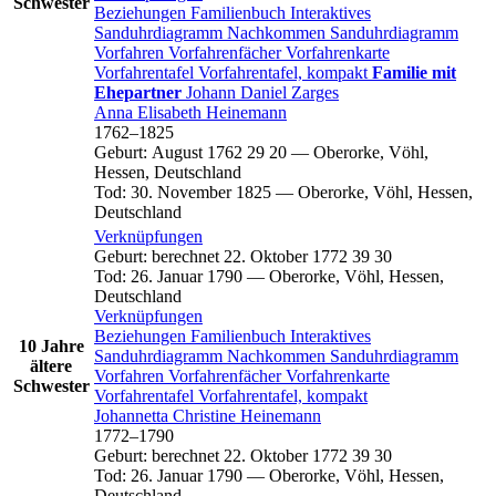
Schwester
Beziehungen
Familienbuch
Interaktives
Sanduhrdiagramm
Nachkommen
Sanduhrdiagramm
Vorfahren
Vorfahrenfächer
Vorfahrenkarte
Vorfahrentafel
Vorfahrentafel, kompakt
Familie mit
Ehepartner
Johann Daniel
Zarges
Anna Elisabeth
Heinemann
1762
–
1825
Geburt
:
August 1762
29
20
—
Oberorke, Vöhl,
Hessen, Deutschland
Tod
:
30. November 1825
—
Oberorke, Vöhl, Hessen,
Deutschland
Verknüpfungen
Geburt
:
berechnet 22. Oktober 1772
39
30
Tod
:
26. Januar 1790
—
Oberorke, Vöhl, Hessen,
Deutschland
Verknüpfungen
Beziehungen
Familienbuch
Interaktives
10 Jahre
Sanduhrdiagramm
Nachkommen
Sanduhrdiagramm
ältere
Vorfahren
Vorfahrenfächer
Vorfahrenkarte
Schwester
Vorfahrentafel
Vorfahrentafel, kompakt
Johannetta Christine
Heinemann
1772
–
1790
Geburt
:
berechnet 22. Oktober 1772
39
30
Tod
:
26. Januar 1790
—
Oberorke, Vöhl, Hessen,
Deutschland