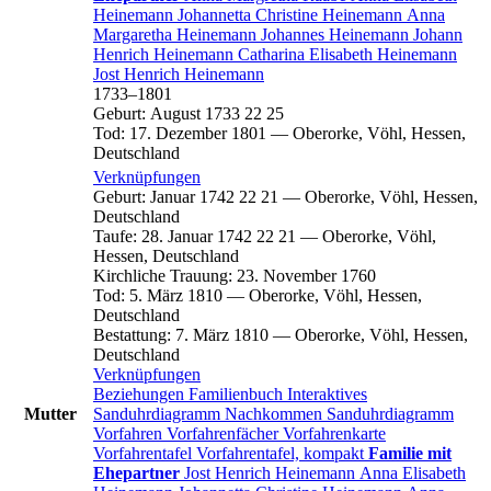
Heinemann
Johannetta Christine
Heinemann
Anna
Margaretha
Heinemann
Johannes
Heinemann
Johann
Henrich
Heinemann
Catharina Elisabeth
Heinemann
Jost Henrich
Heinemann
1733
–
1801
Geburt
:
August 1733
22
25
Tod
:
17. Dezember 1801
—
Oberorke, Vöhl, Hessen,
Deutschland
Verknüpfungen
Geburt
:
Januar 1742
22
21
—
Oberorke, Vöhl, Hessen,
Deutschland
Taufe
:
28. Januar 1742
22
21
—
Oberorke, Vöhl,
Hessen, Deutschland
Kirchliche Trauung
:
23. November 1760
Tod
:
5. März 1810
—
Oberorke, Vöhl, Hessen,
Deutschland
Bestattung
:
7. März 1810
—
Oberorke, Vöhl, Hessen,
Deutschland
Verknüpfungen
Beziehungen
Familienbuch
Interaktives
Mutter
Sanduhrdiagramm
Nachkommen
Sanduhrdiagramm
Vorfahren
Vorfahrenfächer
Vorfahrenkarte
Vorfahrentafel
Vorfahrentafel, kompakt
Familie mit
Ehepartner
Jost Henrich
Heinemann
Anna Elisabeth