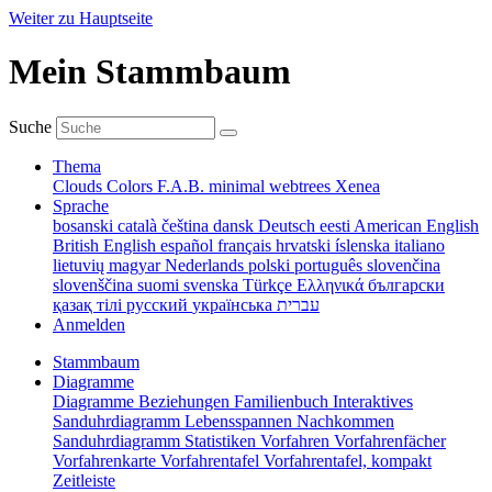
Weiter zu Hauptseite
Mein Stammbaum
Suche
Thema
Clouds
Colors
F.A.B.
minimal
webtrees
Xenea
Sprache
bosanski
català
čeština
dansk
Deutsch
eesti
American English
British English
español
français
hrvatski
íslenska
italiano
lietuvių
magyar
Nederlands
polski
português
slovenčina
slovenščina
suomi
svenska
Türkçe
Ελληνικά
български
қазақ тілі
русский
українська
עברית
Anmelden
Stammbaum
Diagramme
Diagramme
Beziehungen
Familienbuch
Interaktives
Sanduhrdiagramm
Lebensspannen
Nachkommen
Sanduhrdiagramm
Statistiken
Vorfahren
Vorfahrenfächer
Vorfahrenkarte
Vorfahrentafel
Vorfahrentafel, kompakt
Zeitleiste