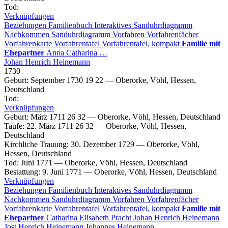
Tod
:
Verknüpfungen
Beziehungen
Familienbuch
Interaktives Sanduhrdiagramm
Nachkommen
Sanduhrdiagramm
Vorfahren
Vorfahrenfächer
Vorfahrenkarte
Vorfahrentafel
Vorfahrentafel, kompakt
Familie mit
Ehepartner
Anna Catharina
…
Johan Henrich
Heinemann
1730
–
Geburt
:
September 1730
19
22
—
Oberorke, Vöhl, Hessen,
Deutschland
Tod
:
Verknüpfungen
Geburt
:
März 1711
26
32
—
Oberorke, Vöhl, Hessen, Deutschland
Taufe
:
22. März 1711
26
32
—
Oberorke, Vöhl, Hessen,
Deutschland
Kirchliche Trauung
:
30. Dezember 1729
—
Oberorke, Vöhl,
Hessen, Deutschland
Tod
:
Juni 1771
—
Oberorke, Vöhl, Hessen, Deutschland
Bestattung
:
9. Juni 1771
—
Oberorke, Vöhl, Hessen, Deutschland
Verknüpfungen
Beziehungen
Familienbuch
Interaktives Sanduhrdiagramm
Nachkommen
Sanduhrdiagramm
Vorfahren
Vorfahrenfächer
Vorfahrenkarte
Vorfahrentafel
Vorfahrentafel, kompakt
Familie mit
Ehepartner
Catharina Elisabeth
Pracht
Johan Henrich
Heinemann
Jost Henrich
Heinemann
Johannes
Heinemann