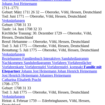
Johann Jost
Heinemann
1711
–
1771
Geburt
:
März 1711
26
32
—
Oberorke, Vöhl, Hessen, Deutschland
Tod
:
Juni 1771
—
Oberorke, Vöhl, Hessen, Deutschland
Verknüpfungen
Geburt
:
1708
31
33
Taufe
:
14. Juni 1708
32
33
Kirchliche Trauung
:
30. Dezember 1729
—
Oberorke, Vöhl,
Hessen, Deutschland
Beruf
:
Hebamme
—
Oberorke, Vöhl, Hessen, Deutschland
Tod
:
3. Juli 1775
—
Oberorke, Vöhl, Hessen, Deutschland
Bestattung
:
5. Juli 1775
—
Oberorke, Vöhl, Hessen, Deutschland
Verknüpfungen
Beziehungen
Familienbuch
Interaktives Sanduhrdiagramm
Nachkommen
Sanduhrdiagramm
Vorfahren
Vorfahrenfächer
Vorfahrenkarte
Vorfahrentafel
Vorfahrentafel, kompakt
Familie mit
Ehepartner
Johann Jost
Heinemann
Johan Henrich
Heinemann
Jost Henrich
Heinemann
Johannes
Heinemann
Catharina Elisabeth
Pracht
1708
–
1775
Geburt
:
1708
31
33
Tod
:
3. Juli 1775
—
Oberorke, Vöhl, Hessen, Deutschland
Verknüpfungen
Heirat
:
4. Februar 1759
—
Ederbringhausen, Vöhl, Hessen,
Deutschland