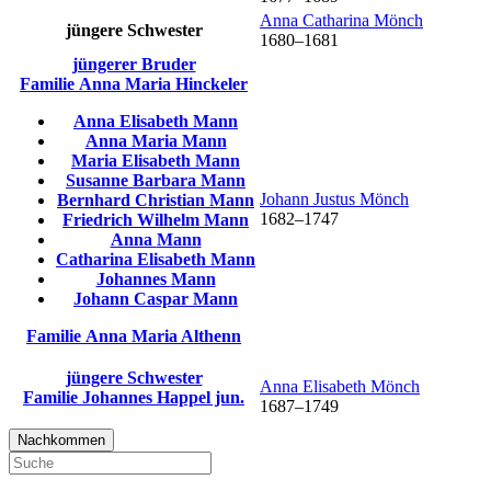
Anna Catharina
Mönch
jüngere Schwester
1680
–
1681
jüngerer Bruder
Familie
Anna Maria
Hinckeler
Anna Elisabeth
Mann
Anna Maria
Mann
Maria Elisabeth
Mann
Susanne Barbara
Mann
Johann Justus
Mönch
Bernhard Christian
Mann
1682
–
1747
Friedrich Wilhelm
Mann
Anna
Mann
Catharina Elisabeth
Mann
Johannes
Mann
Johann Caspar
Mann
Familie
Anna Maria
Althenn
jüngere Schwester
Anna Elisabeth
Mönch
Familie
Johannes
Happel
jun.
1687
–
1749
Nachkommen