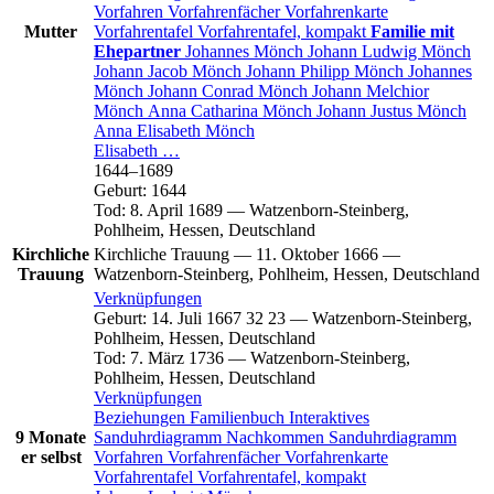
Vorfahren
Vorfahrenfächer
Vorfahrenkarte
Mutter
Vorfahrentafel
Vorfahrentafel, kompakt
Familie mit
Ehepartner
Johannes
Mönch
Johann Ludwig
Mönch
Johann Jacob
Mönch
Johann Philipp
Mönch
Johannes
Mönch
Johann Conrad
Mönch
Johann Melchior
Mönch
Anna Catharina
Mönch
Johann Justus
Mönch
Anna Elisabeth
Mönch
Elisabeth
…
1644
–
1689
Geburt
:
1644
Tod
:
8. April 1689
—
Watzenborn-Steinberg,
Pohlheim, Hessen, Deutschland
Kirchliche
Kirchliche Trauung
—
11. Oktober 1666
—
Trauung
Watzenborn-Steinberg, Pohlheim, Hessen, Deutschland
Verknüpfungen
Geburt
:
14. Juli 1667
32
23
—
Watzenborn-Steinberg,
Pohlheim, Hessen, Deutschland
Tod
:
7. März 1736
—
Watzenborn-Steinberg,
Pohlheim, Hessen, Deutschland
Verknüpfungen
Beziehungen
Familienbuch
Interaktives
9 Monate
Sanduhrdiagramm
Nachkommen
Sanduhrdiagramm
er selbst
Vorfahren
Vorfahrenfächer
Vorfahrenkarte
Vorfahrentafel
Vorfahrentafel, kompakt