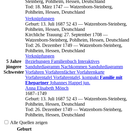
Steinberg, Pohlheim, Hessen, Deutschland
Tod
:
18. März 1747
—
Watzenborn-Steinberg,
Pohlheim, Hessen, Deutschland
Verknüpfungen
Geburt
:
13. Juli 1687
52
43
—
Watzenborn-Steinberg,
Pohlheim, Hessen, Deutschland
Kirchliche Trauung
:
27. September 1708
—
Watzenborn-Steinberg, Pohlheim, Hessen, Deutschland
Tod
:
26. Dezember 1749
—
Watzenborn-Steinberg,
Pohlheim, Hessen, Deutschland
Verknüpfungen
5 Jahre
Beziehungen
Familienbuch
Interaktives
jüngere
Sanduhrdiagramm
Nachkommen
Sanduhrdiagramm
Schwester
Vorfahren
Vorfahrenfächer
Vorfahrenkarte
Vorfahrentafel
Vorfahrentafel, kompakt
Familie mit
Ehepartner
Johannes
Happel
jun.
Anna Elisabeth
Mönch
1687
–
1749
Geburt
:
13. Juli 1687
52
43
—
Watzenborn-Steinberg,
Pohlheim, Hessen, Deutschland
Tod
:
26. Dezember 1749
—
Watzenborn-Steinberg,
Pohlheim, Hessen, Deutschland
Alle Quellen zeigen
Geburt