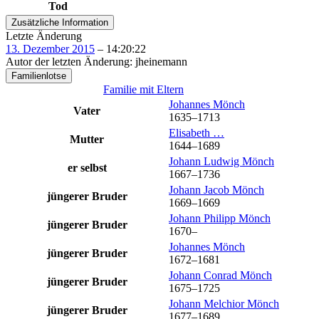
Tod
Zusätzliche Information
Letzte Änderung
13. Dezember 2015
–
14:20:22
Autor der letzten Änderung
:
jheinemann
Familienlotse
Familie mit Eltern
Johannes
Mönch
Vater
1635
–
1713
Elisabeth
…
Mutter
1644
–
1689
Johann Ludwig
Mönch
er selbst
1667
–
1736
Johann Jacob
Mönch
jüngerer Bruder
1669
–
1669
Johann Philipp
Mönch
jüngerer Bruder
1670
–
Johannes
Mönch
jüngerer Bruder
1672
–
1681
Johann Conrad
Mönch
jüngerer Bruder
1675
–
1725
Johann Melchior
Mönch
jüngerer Bruder
1677
–
1689