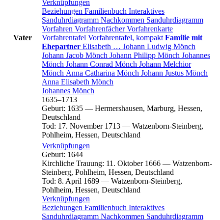
Verknüpfungen
Beziehungen
Familienbuch
Interaktives
Sanduhrdiagramm
Nachkommen
Sanduhrdiagramm
Vorfahren
Vorfahrenfächer
Vorfahrenkarte
Vater
Vorfahrentafel
Vorfahrentafel, kompakt
Familie mit
Ehepartner
Elisabeth
…
Johann Ludwig
Mönch
Johann Jacob
Mönch
Johann Philipp
Mönch
Johannes
Mönch
Johann Conrad
Mönch
Johann Melchior
Mönch
Anna Catharina
Mönch
Johann Justus
Mönch
Anna Elisabeth
Mönch
Johannes
Mönch
1635
–
1713
Geburt
:
1635
—
Hermershausen, Marburg, Hessen,
Deutschland
Tod
:
17. November 1713
—
Watzenborn-Steinberg,
Pohlheim, Hessen, Deutschland
Verknüpfungen
Geburt
:
1644
Kirchliche Trauung
:
11. Oktober 1666
—
Watzenborn-
Steinberg, Pohlheim, Hessen, Deutschland
Tod
:
8. April 1689
—
Watzenborn-Steinberg,
Pohlheim, Hessen, Deutschland
Verknüpfungen
Beziehungen
Familienbuch
Interaktives
Sanduhrdiagramm
Nachkommen
Sanduhrdiagramm