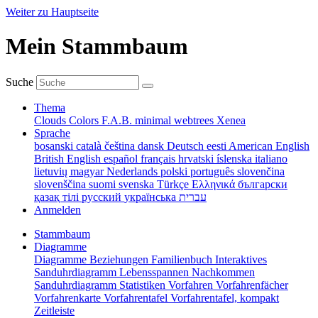
Weiter zu Hauptseite
Mein Stammbaum
Suche
Thema
Clouds
Colors
F.A.B.
minimal
webtrees
Xenea
Sprache
bosanski
català
čeština
dansk
Deutsch
eesti
American English
British English
español
français
hrvatski
íslenska
italiano
lietuvių
magyar
Nederlands
polski
português
slovenčina
slovenščina
suomi
svenska
Türkçe
Ελληνικά
български
қазақ тілі
русский
українська
עברית
Anmelden
Stammbaum
Diagramme
Diagramme
Beziehungen
Familienbuch
Interaktives
Sanduhrdiagramm
Lebensspannen
Nachkommen
Sanduhrdiagramm
Statistiken
Vorfahren
Vorfahrenfächer
Vorfahrenkarte
Vorfahrentafel
Vorfahrentafel, kompakt
Zeitleiste