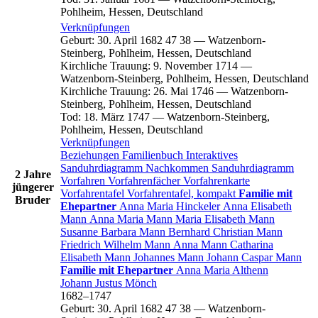
Pohlheim, Hessen, Deutschland
Verknüpfungen
Geburt
:
30. April 1682
47
38
—
Watzenborn-
Steinberg, Pohlheim, Hessen, Deutschland
Kirchliche Trauung
:
9. November 1714
—
Watzenborn-Steinberg, Pohlheim, Hessen, Deutschland
Kirchliche Trauung
:
26. Mai 1746
—
Watzenborn-
Steinberg, Pohlheim, Hessen, Deutschland
Tod
:
18. März 1747
—
Watzenborn-Steinberg,
Pohlheim, Hessen, Deutschland
Verknüpfungen
Beziehungen
Familienbuch
Interaktives
Sanduhrdiagramm
Nachkommen
Sanduhrdiagramm
2 Jahre
Vorfahren
Vorfahrenfächer
Vorfahrenkarte
jüngerer
Vorfahrentafel
Vorfahrentafel, kompakt
Familie mit
Bruder
Ehepartner
Anna Maria
Hinckeler
Anna Elisabeth
Mann
Anna Maria
Mann
Maria Elisabeth
Mann
Susanne Barbara
Mann
Bernhard Christian
Mann
Friedrich Wilhelm
Mann
Anna
Mann
Catharina
Elisabeth
Mann
Johannes
Mann
Johann Caspar
Mann
Familie mit Ehepartner
Anna Maria
Althenn
Johann Justus
Mönch
1682
–
1747
Geburt
:
30. April 1682
47
38
—
Watzenborn-