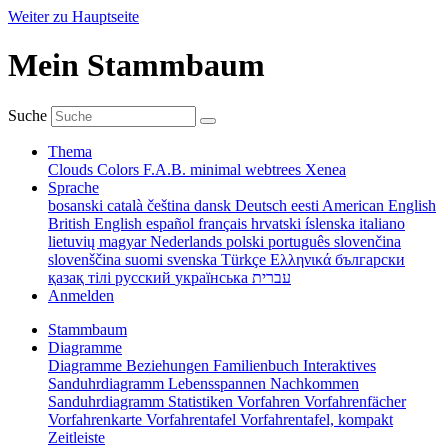
Weiter zu Hauptseite
Mein Stammbaum
Suche
Thema
Clouds
Colors
F.A.B.
minimal
webtrees
Xenea
Sprache
bosanski
català
čeština
dansk
Deutsch
eesti
American English
British English
español
français
hrvatski
íslenska
italiano
lietuvių
magyar
Nederlands
polski
português
slovenčina
slovenščina
suomi
svenska
Türkçe
Ελληνικά
български
қазақ тілі
русский
українська
עברית
Anmelden
Stammbaum
Diagramme
Diagramme
Beziehungen
Familienbuch
Interaktives
Sanduhrdiagramm
Lebensspannen
Nachkommen
Sanduhrdiagramm
Statistiken
Vorfahren
Vorfahrenfächer
Vorfahrenkarte
Vorfahrentafel
Vorfahrentafel, kompakt
Zeitleiste