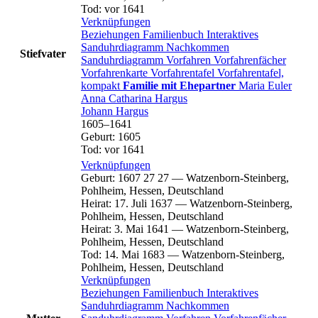
Tod
:
vor 1641
Verknüpfungen
Beziehungen
Familienbuch
Interaktives
Sanduhrdiagramm
Nachkommen
Stiefvater
Sanduhrdiagramm
Vorfahren
Vorfahrenfächer
Vorfahrenkarte
Vorfahrentafel
Vorfahrentafel,
kompakt
Familie mit Ehepartner
Maria
Euler
Anna Catharina
Hargus
Johann
Hargus
1605
–
1641
Geburt
:
1605
Tod
:
vor 1641
Verknüpfungen
Geburt
:
1607
27
27
—
Watzenborn-Steinberg,
Pohlheim, Hessen, Deutschland
Heirat
:
17. Juli 1637
—
Watzenborn-Steinberg,
Pohlheim, Hessen, Deutschland
Heirat
:
3. Mai 1641
—
Watzenborn-Steinberg,
Pohlheim, Hessen, Deutschland
Tod
:
14. Mai 1683
—
Watzenborn-Steinberg,
Pohlheim, Hessen, Deutschland
Verknüpfungen
Beziehungen
Familienbuch
Interaktives
Sanduhrdiagramm
Nachkommen