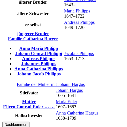
älterer Bruder
1643
–
Maria
Philipps
ältere Schwester
1647
–
1722
Andreas
Philipps
er selbst
1649
–
1720
jüngerer Bruder
Familie
Catharina
Burger
Anna Maria
Philipp
Johann Conrad
Philippi
Jacobus
Philipps
Andreas
Philipps
1653
–
1713
Johannes
Philipps
Anna Catharina
Philipps
Johann Jacob
Philipps
Familie der Mutter mit
Johann
Hargus
Johann
Hargus
Stiefvater
1605
–
1641
Mutter
Maria
Euler
Eltern
Conrad
Euler
…
…
1607
–
1683
Anna Catharina
Hargus
Halbschwester
1638
–
1709
Nachkommen