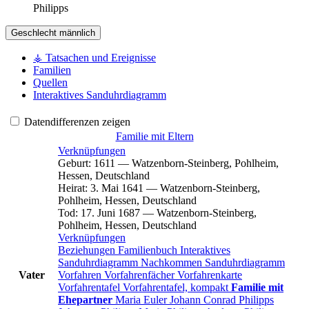
Philipps
Geschlecht
männlich
⚶ Tatsachen und Ereignisse
Familien
Quellen
Interaktives Sanduhrdiagramm
Datendifferenzen zeigen
Familie mit Eltern
Verknüpfungen
Geburt
:
1611
—
Watzenborn-Steinberg, Pohlheim,
Hessen, Deutschland
Heirat
:
3. Mai 1641
—
Watzenborn-Steinberg,
Pohlheim, Hessen, Deutschland
Tod
:
17. Juni 1687
—
Watzenborn-Steinberg,
Pohlheim, Hessen, Deutschland
Verknüpfungen
Beziehungen
Familienbuch
Interaktives
Sanduhrdiagramm
Nachkommen
Sanduhrdiagramm
Vater
Vorfahren
Vorfahrenfächer
Vorfahrenkarte
Vorfahrentafel
Vorfahrentafel, kompakt
Familie mit
Ehepartner
Maria
Euler
Johann Conrad
Philipps