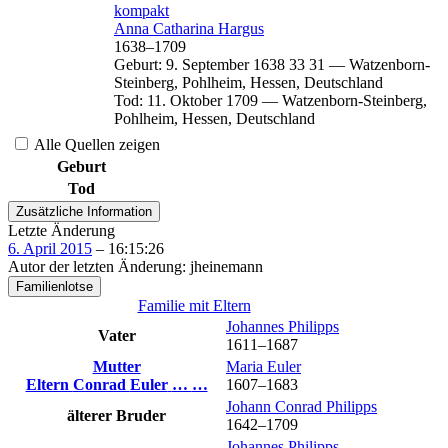
kompakt
Anna Catharina
Hargus
1638
–
1709
Geburt
:
9. September 1638
33
31
—
Watzenborn-
Steinberg, Pohlheim, Hessen, Deutschland
Tod
:
11. Oktober 1709
—
Watzenborn-Steinberg,
Pohlheim, Hessen, Deutschland
Alle Quellen zeigen
Geburt
Tod
Zusätzliche Information
Letzte Änderung
6. April 2015
–
16:15:26
Autor der letzten Änderung
:
jheinemann
Familienlotse
Familie mit Eltern
Johannes
Philipps
Vater
1611
–
1687
Mutter
Maria
Euler
Eltern
Conrad
Euler
…
…
1607
–
1683
Johann Conrad
Philipps
älterer Bruder
1642
–
1709
Johannes
Philipps