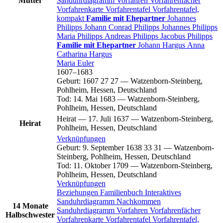
Mutter
Sanduhrdiagramm
Vorfahren
Vorfahrenfächer
Vorfahrenkarte
Vorfahrentafel
Vorfahrentafel,
kompakt
Familie mit Ehepartner
Johannes
Philipps
Johann Conrad
Philipps
Johannes
Philipps
Maria
Philipps
Andreas
Philipps
Jacobus
Philipps
Familie mit Ehepartner
Johann
Hargus
Anna
Catharina
Hargus
Maria
Euler
1607
–
1683
Geburt
:
1607
27
27
—
Watzenborn-Steinberg,
Pohlheim, Hessen, Deutschland
Tod
:
14. Mai 1683
—
Watzenborn-Steinberg,
Pohlheim, Hessen, Deutschland
Heirat
—
17. Juli 1637
—
Watzenborn-Steinberg,
Heirat
Pohlheim, Hessen, Deutschland
Verknüpfungen
Geburt
:
9. September 1638
33
31
—
Watzenborn-
Steinberg, Pohlheim, Hessen, Deutschland
Tod
:
11. Oktober 1709
—
Watzenborn-Steinberg,
Pohlheim, Hessen, Deutschland
Verknüpfungen
Beziehungen
Familienbuch
Interaktives
Sanduhrdiagramm
Nachkommen
14 Monate
Sanduhrdiagramm
Vorfahren
Vorfahrenfächer
Halbschwester
Vorfahrenkarte
Vorfahrentafel
Vorfahrentafel,