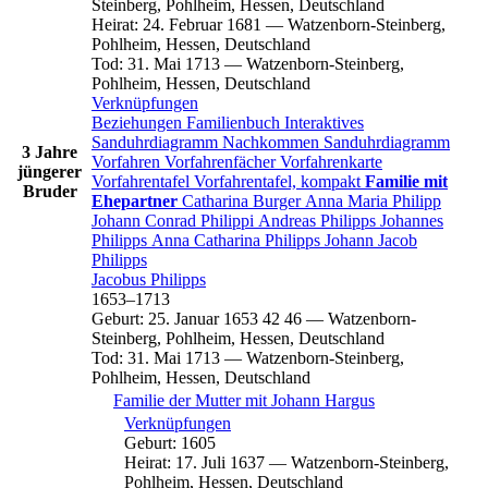
Steinberg, Pohlheim, Hessen, Deutschland
Heirat
:
24. Februar 1681
—
Watzenborn-Steinberg,
Pohlheim, Hessen, Deutschland
Tod
:
31. Mai 1713
—
Watzenborn-Steinberg,
Pohlheim, Hessen, Deutschland
Verknüpfungen
Beziehungen
Familienbuch
Interaktives
Sanduhrdiagramm
Nachkommen
Sanduhrdiagramm
3 Jahre
Vorfahren
Vorfahrenfächer
Vorfahrenkarte
jüngerer
Vorfahrentafel
Vorfahrentafel, kompakt
Familie mit
Bruder
Ehepartner
Catharina
Burger
Anna Maria
Philipp
Johann Conrad
Philippi
Andreas
Philipps
Johannes
Philipps
Anna Catharina
Philipps
Johann Jacob
Philipps
Jacobus
Philipps
1653
–
1713
Geburt
:
25. Januar 1653
42
46
—
Watzenborn-
Steinberg, Pohlheim, Hessen, Deutschland
Tod
:
31. Mai 1713
—
Watzenborn-Steinberg,
Pohlheim, Hessen, Deutschland
Familie der Mutter mit
Johann
Hargus
Verknüpfungen
Geburt
:
1605
Heirat
:
17. Juli 1637
—
Watzenborn-Steinberg,
Pohlheim, Hessen, Deutschland