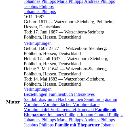
Johannes
Philipps
Maria
Philipps
Andreas
Philipps
Jacobus
Philipps
Johannes
Philipps
1611
–
1687
Geburt
:
1611
—
Watzenborn-Steinberg, Pohlheim,
Hessen, Deutschland
Tod
:
17. Juni 1687
—
Watzenborn-Steinberg,
Pohlheim, Hessen, Deutschland
Verknüpfungen
Geburt
:
1607
27
27
—
Watzenborn-Steinberg,
Pohlheim, Hessen, Deutschland
Heirat
:
17. Juli 1637
—
Watzenborn-Steinberg,
Pohlheim, Hessen, Deutschland
Heirat
:
3. Mai 1641
—
Watzenborn-Steinberg,
Pohlheim, Hessen, Deutschland
Tod
:
14. Mai 1683
—
Watzenborn-Steinberg,
Pohlheim, Hessen, Deutschland
Verknüpfungen
Beziehungen
Familienbuch
Interaktives
Sanduhrdiagramm
Nachkommen
Sanduhrdiagramm
Mutter
Vorfahren
Vorfahrenfächer
Vorfahrenkarte
Vorfahrentafel
Vorfahrentafel, kompakt
Familie mit
Ehepartner
Johannes
Philipps
Johann Conrad
Philipps
Johannes
Philipps
Maria
Philipps
Andreas
Philipps
Jacobus
Philipps
Familie mit Ehepartner
Johann