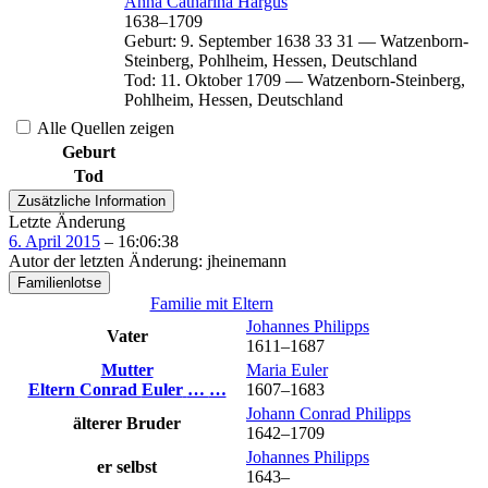
Anna Catharina
Hargus
1638
–
1709
Geburt
:
9. September 1638
33
31
—
Watzenborn-
Steinberg, Pohlheim, Hessen, Deutschland
Tod
:
11. Oktober 1709
—
Watzenborn-Steinberg,
Pohlheim, Hessen, Deutschland
Alle Quellen zeigen
Geburt
Tod
Zusätzliche Information
Letzte Änderung
6. April 2015
–
16:06:38
Autor der letzten Änderung
:
jheinemann
Familienlotse
Familie mit Eltern
Johannes
Philipps
Vater
1611
–
1687
Mutter
Maria
Euler
Eltern
Conrad
Euler
…
…
1607
–
1683
Johann Conrad
Philipps
älterer Bruder
1642
–
1709
Johannes
Philipps
er selbst
1643
–