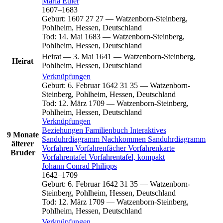
Maria
Euler
1607
–
1683
Geburt
:
1607
27
27
—
Watzenborn-Steinberg,
Pohlheim, Hessen, Deutschland
Tod
:
14. Mai 1683
—
Watzenborn-Steinberg,
Pohlheim, Hessen, Deutschland
Heirat
—
3. Mai 1641
—
Watzenborn-Steinberg,
Heirat
Pohlheim, Hessen, Deutschland
Verknüpfungen
Geburt
:
6. Februar 1642
31
35
—
Watzenborn-
Steinberg, Pohlheim, Hessen, Deutschland
Tod
:
12. März 1709
—
Watzenborn-Steinberg,
Pohlheim, Hessen, Deutschland
Verknüpfungen
Beziehungen
Familienbuch
Interaktives
9 Monate
Sanduhrdiagramm
Nachkommen
Sanduhrdiagramm
älterer
Vorfahren
Vorfahrenfächer
Vorfahrenkarte
Bruder
Vorfahrentafel
Vorfahrentafel, kompakt
Johann Conrad
Philipps
1642
–
1709
Geburt
:
6. Februar 1642
31
35
—
Watzenborn-
Steinberg, Pohlheim, Hessen, Deutschland
Tod
:
12. März 1709
—
Watzenborn-Steinberg,
Pohlheim, Hessen, Deutschland
Verknüpfungen