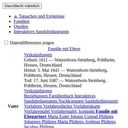
Geschlecht
männlich
⚶ Tatsachen und Ereignisse
Familien
Quellen
Interaktives Sanduhrdiagramm
Datendifferenzen zeigen
Familie mit Eltern
Verknüpfungen
Geburt
:
1611
—
Watzenborn-Steinberg, Pohlheim,
Hessen, Deutschland
Heirat
:
3. Mai 1641
—
Watzenborn-Steinberg,
Pohlheim, Hessen, Deutschland
Tod
:
17. Juni 1687
—
Watzenborn-Steinberg,
Pohlheim, Hessen, Deutschland
Verknüpfungen
Beziehungen
Familienbuch
Interaktives
Sanduhrdiagramm
Nachkommen
Sanduhrdiagramm
Vater
Vorfahren
Vorfahrenfächer
Vorfahrenkarte
Vorfahrentafel
Vorfahrentafel, kompakt
Familie mit
Ehepartner
Maria
Euler
Johann Conrad
Philipps
Johannes
Philipps
Maria
Philipps
Andreas
Philipps
Jacobus
Philipps