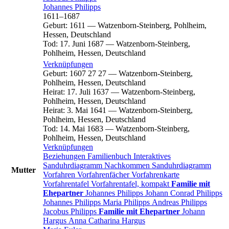
Johannes
Philipps
1611
–
1687
Geburt
:
1611
—
Watzenborn-Steinberg, Pohlheim,
Hessen, Deutschland
Tod
:
17. Juni 1687
—
Watzenborn-Steinberg,
Pohlheim, Hessen, Deutschland
Verknüpfungen
Geburt
:
1607
27
27
—
Watzenborn-Steinberg,
Pohlheim, Hessen, Deutschland
Heirat
:
17. Juli 1637
—
Watzenborn-Steinberg,
Pohlheim, Hessen, Deutschland
Heirat
:
3. Mai 1641
—
Watzenborn-Steinberg,
Pohlheim, Hessen, Deutschland
Tod
:
14. Mai 1683
—
Watzenborn-Steinberg,
Pohlheim, Hessen, Deutschland
Verknüpfungen
Beziehungen
Familienbuch
Interaktives
Sanduhrdiagramm
Nachkommen
Sanduhrdiagramm
Mutter
Vorfahren
Vorfahrenfächer
Vorfahrenkarte
Vorfahrentafel
Vorfahrentafel, kompakt
Familie mit
Ehepartner
Johannes
Philipps
Johann Conrad
Philipps
Johannes
Philipps
Maria
Philipps
Andreas
Philipps
Jacobus
Philipps
Familie mit Ehepartner
Johann
Hargus
Anna Catharina
Hargus