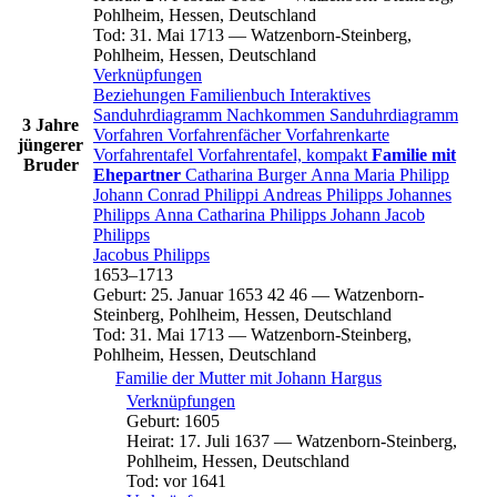
Pohlheim, Hessen, Deutschland
Tod
:
31. Mai 1713
—
Watzenborn-Steinberg,
Pohlheim, Hessen, Deutschland
Verknüpfungen
Beziehungen
Familienbuch
Interaktives
Sanduhrdiagramm
Nachkommen
Sanduhrdiagramm
3 Jahre
Vorfahren
Vorfahrenfächer
Vorfahrenkarte
jüngerer
Vorfahrentafel
Vorfahrentafel, kompakt
Familie mit
Bruder
Ehepartner
Catharina
Burger
Anna Maria
Philipp
Johann Conrad
Philippi
Andreas
Philipps
Johannes
Philipps
Anna Catharina
Philipps
Johann Jacob
Philipps
Jacobus
Philipps
1653
–
1713
Geburt
:
25. Januar 1653
42
46
—
Watzenborn-
Steinberg, Pohlheim, Hessen, Deutschland
Tod
:
31. Mai 1713
—
Watzenborn-Steinberg,
Pohlheim, Hessen, Deutschland
Familie der Mutter mit
Johann
Hargus
Verknüpfungen
Geburt
:
1605
Heirat
:
17. Juli 1637
—
Watzenborn-Steinberg,
Pohlheim, Hessen, Deutschland
Tod
:
vor 1641