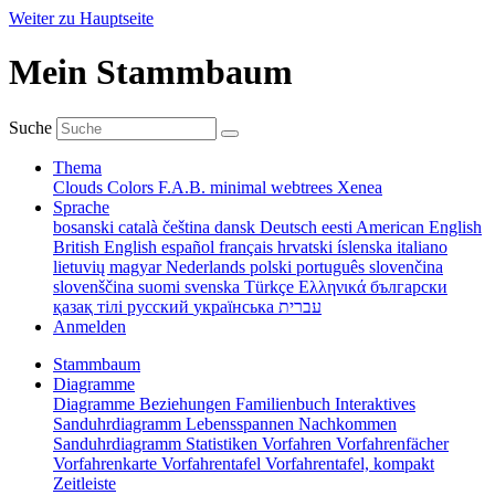
Weiter zu Hauptseite
Mein Stammbaum
Suche
Thema
Clouds
Colors
F.A.B.
minimal
webtrees
Xenea
Sprache
bosanski
català
čeština
dansk
Deutsch
eesti
American English
British English
español
français
hrvatski
íslenska
italiano
lietuvių
magyar
Nederlands
polski
português
slovenčina
slovenščina
suomi
svenska
Türkçe
Ελληνικά
български
қазақ тілі
русский
українська
עברית
Anmelden
Stammbaum
Diagramme
Diagramme
Beziehungen
Familienbuch
Interaktives
Sanduhrdiagramm
Lebensspannen
Nachkommen
Sanduhrdiagramm
Statistiken
Vorfahren
Vorfahrenfächer
Vorfahrenkarte
Vorfahrentafel
Vorfahrentafel, kompakt
Zeitleiste