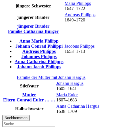
Maria
Philipps
jüngere Schwester
1647
–
1722
Andreas
Philipps
jüngerer Bruder
1649
–
1720
jüngerer Bruder
Familie
Catharina
Burger
Anna Maria
Philipp
Johann Conrad
Philippi
Jacobus
Philipps
Andreas
Philipps
1653
–
1713
Johannes
Philipps
Anna Catharina
Philipps
Johann Jacob
Philipps
Familie der Mutter mit
Johann
Hargus
Johann
Hargus
Stiefvater
1605
–
1641
Mutter
Maria
Euler
Eltern
Conrad
Euler
…
…
1607
–
1683
Anna Catharina
Hargus
Halbschwester
1638
–
1709
Nachkommen