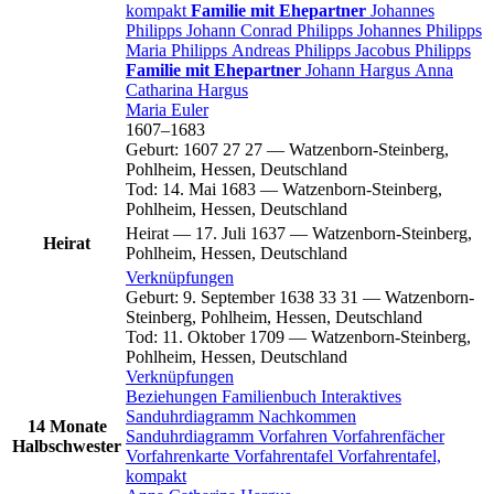
kompakt
Familie mit Ehepartner
Johannes
Philipps
Johann Conrad
Philipps
Johannes
Philipps
Maria
Philipps
Andreas
Philipps
Jacobus
Philipps
Familie mit Ehepartner
Johann
Hargus
Anna
Catharina
Hargus
Maria
Euler
1607
–
1683
Geburt
:
1607
27
27
—
Watzenborn-Steinberg,
Pohlheim, Hessen, Deutschland
Tod
:
14. Mai 1683
—
Watzenborn-Steinberg,
Pohlheim, Hessen, Deutschland
Heirat
—
17. Juli 1637
—
Watzenborn-Steinberg,
Heirat
Pohlheim, Hessen, Deutschland
Verknüpfungen
Geburt
:
9. September 1638
33
31
—
Watzenborn-
Steinberg, Pohlheim, Hessen, Deutschland
Tod
:
11. Oktober 1709
—
Watzenborn-Steinberg,
Pohlheim, Hessen, Deutschland
Verknüpfungen
Beziehungen
Familienbuch
Interaktives
Sanduhrdiagramm
Nachkommen
14 Monate
Sanduhrdiagramm
Vorfahren
Vorfahrenfächer
Halbschwester
Vorfahrenkarte
Vorfahrentafel
Vorfahrentafel,
kompakt