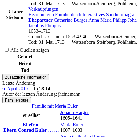
Tod
:
31. Mai 1713
—
Watzenborn-Steinberg, Pohlheim,
Verknüpfungen
3 Jahre
Beziehungen
Familienbuch
Interaktives Sanduhrdiagr
Stiefsohn
Ehepartner
Catharina
Burger
Anna Maria
Philipp
Joh
Jacobus
Philipps
1653
–
1713
Geburt
:
25. Januar 1653
42
46
—
Watzenborn-Steinberg
Tod
:
31. Mai 1713
—
Watzenborn-Steinberg, Pohlheim,
Alle Quellen zeigen
Geburt
Heirat
Tod
Zusätzliche Information
Letzte Änderung
6. April 2015
–
15:58:14
Autor der letzten Änderung
:
jheinemann
Familienlotse
Familie mit
Maria
Euler
Johann
Hargus
er selbst
1605
–
1641
Ehefrau
Maria
Euler
Eltern
Conrad
Euler
…
…
1607
–
1683
Anna Catharina
Hargus