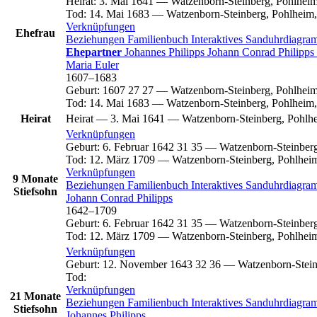
Heirat
:
3. Mai 1641
—
Watzenborn-Steinberg, Pohlheim
Tod
:
14. Mai 1683
—
Watzenborn-Steinberg, Pohlheim,
Verknüpfungen
Ehefrau
Beziehungen
Familienbuch
Interaktives Sanduhrdiagr
Ehepartner
Johannes
Philipps
Johann Conrad
Philipps
Maria
Euler
1607
–
1683
Geburt
:
1607
27
27
—
Watzenborn-Steinberg, Pohlheim
Tod
:
14. Mai 1683
—
Watzenborn-Steinberg, Pohlheim,
Heirat
Heirat
—
3. Mai 1641
—
Watzenborn-Steinberg, Pohlh
Verknüpfungen
Geburt
:
6. Februar 1642
31
35
—
Watzenborn-Steinberg
Tod
:
12. März 1709
—
Watzenborn-Steinberg, Pohlhei
Verknüpfungen
9 Monate
Beziehungen
Familienbuch
Interaktives Sanduhrdiagr
Stiefsohn
Johann Conrad
Philipps
1642
–
1709
Geburt
:
6. Februar 1642
31
35
—
Watzenborn-Steinberg
Tod
:
12. März 1709
—
Watzenborn-Steinberg, Pohlhei
Verknüpfungen
Geburt
:
12. November 1643
32
36
—
Watzenborn-Stein
Tod
:
Verknüpfungen
21 Monate
Beziehungen
Familienbuch
Interaktives Sanduhrdiagr
Stiefsohn
Johannes
Philipps