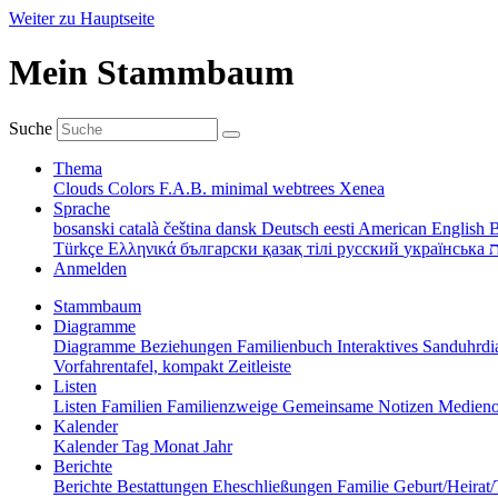
Weiter zu Hauptseite
Mein Stammbaum
Suche
Thema
Clouds
Colors
F.A.B.
minimal
webtrees
Xenea
Sprache
bosanski
català
čeština
dansk
Deutsch
eesti
American English
B
Türkçe
Ελληνικά
български
қазақ тілі
русский
українська
ת
Anmelden
Stammbaum
Diagramme
Diagramme
Beziehungen
Familienbuch
Interaktives Sanduhr
Vorfahrentafel, kompakt
Zeitleiste
Listen
Listen
Familien
Familienzweige
Gemeinsame Notizen
Medieno
Kalender
Kalender
Tag
Monat
Jahr
Berichte
Berichte
Bestattungen
Eheschließungen
Familie
Geburt/Heirat