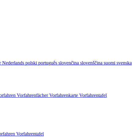
r
Nederlands
polski
português
slovenčina
slovenščina
suomi
svenska
orfahren
Vorfahrenfächer
Vorfahrenkarte
Vorfahrentafel
orfahren
Vorfahrentafel