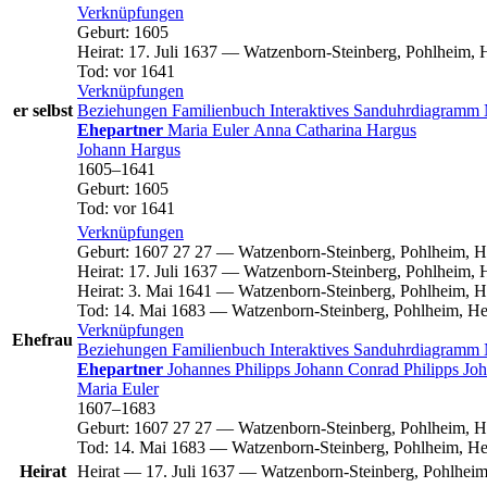
Verknüpfungen
Geburt
:
1605
Heirat
:
17. Juli 1637
—
Watzenborn-Steinberg, Pohlheim, 
Tod
:
vor 1641
Verknüpfungen
er selbst
Beziehungen
Familienbuch
Interaktives Sanduhrdiagramm
Ehepartner
Maria
Euler
Anna Catharina
Hargus
Johann
Hargus
1605
–
1641
Geburt
:
1605
Tod
:
vor 1641
Verknüpfungen
Geburt
:
1607
27
27
—
Watzenborn-Steinberg, Pohlheim, H
Heirat
:
17. Juli 1637
—
Watzenborn-Steinberg, Pohlheim, 
Heirat
:
3. Mai 1641
—
Watzenborn-Steinberg, Pohlheim, H
Tod
:
14. Mai 1683
—
Watzenborn-Steinberg, Pohlheim, He
Verknüpfungen
Ehefrau
Beziehungen
Familienbuch
Interaktives Sanduhrdiagramm
Ehepartner
Johannes
Philipps
Johann Conrad
Philipps
Jo
Maria
Euler
1607
–
1683
Geburt
:
1607
27
27
—
Watzenborn-Steinberg, Pohlheim, H
Tod
:
14. Mai 1683
—
Watzenborn-Steinberg, Pohlheim, He
Heirat
Heirat
—
17. Juli 1637
—
Watzenborn-Steinberg, Pohlheim