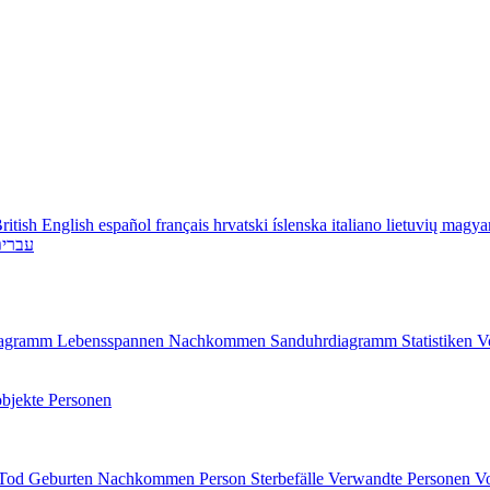
ritish English
español
français
hrvatski
íslenska
italiano
lietuvių
magya
עברי
diagramm
Lebensspannen
Nachkommen
Sanduhrdiagramm
Statistiken
V
bjekte
Personen
/Tod
Geburten
Nachkommen
Person
Sterbefälle
Verwandte Personen
V