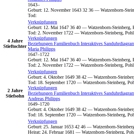
1643
–
Geburt
:
12. November 1643
32
36
—
Watzenborn-Stein
Tod
:
Verknüpfungen
Geburt
:
12. Mai 1647
36
40
—
Watzenborn-Steinberg, 
Tod
:
2. November 1722
—
Watzenborn-Steinberg, Pohl
Verknüpfungen
4 Jahre
Beziehungen
Familienbuch
Interaktives Sanduhrdiagr
Stieftochter
Maria
Philipps
1647
–
1722
Geburt
:
12. Mai 1647
36
40
—
Watzenborn-Steinberg, 
Tod
:
2. November 1722
—
Watzenborn-Steinberg, Pohl
Verknüpfungen
Geburt
:
4. Oktober 1649
38
42
—
Watzenborn-Steinber
Tod
:
18. September 1720
—
Watzenborn-Steinberg, Po
Verknüpfungen
2 Jahre
Beziehungen
Familienbuch
Interaktives Sanduhrdiagr
Stiefsohn
Andreas
Philipps
1649
–
1720
Geburt
:
4. Oktober 1649
38
42
—
Watzenborn-Steinber
Tod
:
18. September 1720
—
Watzenborn-Steinberg, Po
Verknüpfungen
Geburt
:
25. Januar 1653
42
46
—
Watzenborn-Steinberg
Heirat
:
24. Februar 1681
—
Watzenborn-Steinberg, Poh