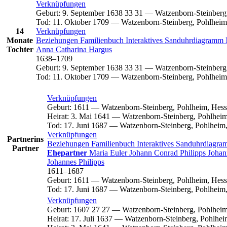
Verknüpfungen
Geburt
:
9. September 1638
33
31
—
Watzenborn-Steinberg
Tod
:
11. Oktober 1709
—
Watzenborn-Steinberg, Pohlheim
14
Verknüpfungen
Monate
Beziehungen
Familienbuch
Interaktives Sanduhrdiagramm
Tochter
Anna Catharina
Hargus
1638
–
1709
Geburt
:
9. September 1638
33
31
—
Watzenborn-Steinberg
Tod
:
11. Oktober 1709
—
Watzenborn-Steinberg, Pohlheim
Verknüpfungen
Geburt
:
1611
—
Watzenborn-Steinberg, Pohlheim, Hess
Heirat
:
3. Mai 1641
—
Watzenborn-Steinberg, Pohlheim
Tod
:
17. Juni 1687
—
Watzenborn-Steinberg, Pohlheim
Verknüpfungen
Partnerins
Beziehungen
Familienbuch
Interaktives Sanduhrdiagr
Partner
Ehepartner
Maria
Euler
Johann Conrad
Philipps
Joha
Johannes
Philipps
1611
–
1687
Geburt
:
1611
—
Watzenborn-Steinberg, Pohlheim, Hess
Tod
:
17. Juni 1687
—
Watzenborn-Steinberg, Pohlheim
Verknüpfungen
Geburt
:
1607
27
27
—
Watzenborn-Steinberg, Pohlheim
Heirat
:
17. Juli 1637
—
Watzenborn-Steinberg, Pohlhei