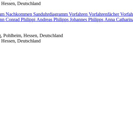
 Hessen, Deutschland
amm
Nachkommen
Sanduhrdiagramm
Vorfahren
Vorfahrenfächer
Vorfah
ann Conrad
Philippi
Andreas
Philipps
Johannes
Philipps
Anna Cathari
, Pohlheim, Hessen, Deutschland
 Hessen, Deutschland