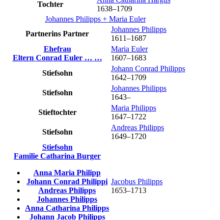
Tochter
1638
–
1709
Johannes
Philipps
+
Maria
Euler
Johannes
Philipps
Partnerins Partner
1611
–
1687
Ehefrau
Maria
Euler
Eltern
Conrad
Euler
…
…
1607
–
1683
Johann Conrad
Philipps
Stiefsohn
1642
–
1709
Johannes
Philipps
Stiefsohn
1643
–
Maria
Philipps
Stieftochter
1647
–
1722
Andreas
Philipps
Stiefsohn
1649
–
1720
Stiefsohn
Familie
Catharina
Burger
Anna Maria
Philipp
Johann Conrad
Philippi
Jacobus
Philipps
Andreas
Philipps
1653
–
1713
Johannes
Philipps
Anna Catharina
Philipps
Johann Jacob
Philipps