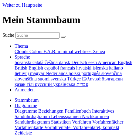
Weiter zu Hauptseite
Mein Stammbaum
Suche
Thema
Clouds
Colors
F.A.B.
minimal
webtrees
Xenea
Sprache
bosanski
català
čeština
dansk
Deutsch
eesti
American English
British English
español
français
hrvatski
íslenska
italiano
lietuvių
magyar
Nederlands
polski
português
slovenčina
slovenščina
suomi
svenska
Türkçe
Ελληνικά
български
қазақ тілі
русский
українська
עברית
Anmelden
Stammbaum
Diagramme
Diagramme
Beziehungen
Familienbuch
Interaktives
Sanduhrdiagramm
Lebensspannen
Nachkommen
Sanduhrdiagramm
Statistiken
Vorfahren
Vorfahrenfächer
Vorfahrenkarte
Vorfahrentafel
Vorfahrentafel, kompakt
Zeitleiste