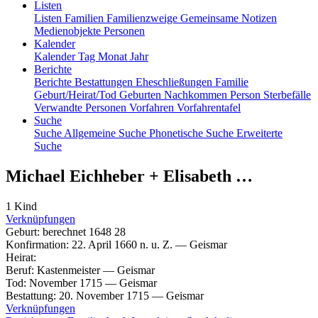
Listen
Listen
Familien
Familienzweige
Gemeinsame Notizen
Medienobjekte
Personen
Kalender
Kalender
Tag
Monat
Jahr
Berichte
Berichte
Bestattungen
Eheschließungen
Familie
Geburt/Heirat/Tod
Geburten
Nachkommen
Person
Sterbefälle
Verwandte Personen
Vorfahren
Vorfahrentafel
Suche
Suche
Allgemeine Suche
Phonetische Suche
Erweiterte
Suche
Michael
Eichheber
+
Elisabeth
…
1 Kind
Verknüpfungen
Geburt
:
berechnet 1648
28
Konfirmation
:
22. April 1660 n. u. Z.
—
Geismar
Heirat
:
Beruf
:
Kastenmeister
—
Geismar
Tod
:
November 1715
—
Geismar
Bestattung
:
20. November 1715
—
Geismar
Verknüpfungen