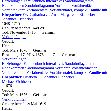
Beziehungen
Familienbuch
Interaktives Sanduhrdiagramm
Nachkommen
Sanduhrdiagramm
Vorfahren
Vorfahrenfächer
Vorfahrenkarte
Vorfahrentafel
Vorfahrentafel, kompakt
Familie mit
Ehepartner
Eva Catharina
…
Anna Margaretha
Eichheber
Johannes
Eichheber
1648
–
1715
Geburt
:
berechnet 1648
28
Tod
:
November 1715
—
Geismar
Verknüpfungen
Geburt
:
Heirat
:
Tod
:
März 1676
—
Geismar
Bestattung
:
17. März 1676 n. u. Z.
—
Geismar
Verknüpfungen
Beziehungen
Familienbuch
Interaktives Sanduhrdiagramm
Nachkommen
Sanduhrdiagramm
Vorfahren
Vorfahrenfächer
Vorfahrenkarte
Vorfahrentafel
Vorfahrentafel, kompakt
Familie mit
Ehepartner
Elisabeth
…
Johannes
Eichheber
Michael
Eichheber
–
1676
Geburt
:
Tod
:
März 1676
—
Geismar
Verknüpfungen
Geburt
:
berechnet Mai 1619
Heirat
: