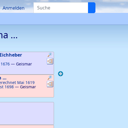
Suche
Anmelden
ina
…
Eichheber
Verknüpfungen
Verknüpfungen
 1676
—
Geismar
th
…
erechnet Mai 1619
Verknüpfungen
Verknüpfungen
st 1698
—
Geismar