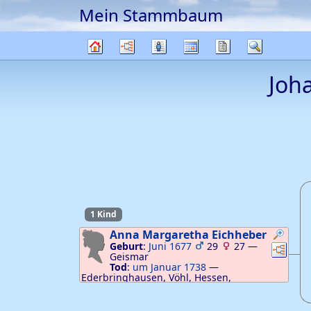
Mein Stammbaum
Weiter zu Hauptseite
Diagramme
Listen
Kalender
Berichte
Suche
Stammbaum
Joh
1 Kind
Anna Margaretha
Eichheber
Geburt
:
Juni 1677
29
27
—
Verknü
Ver
Geismar
Tod
:
um Januar 1738
—
Ederbringhausen, Vöhl, Hessen,
Deutschland