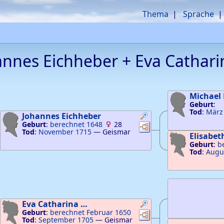
Thema
Sprache
annes
Eichheber
+
Eva Cathar
Michael
Geburt
:
Tod
:
März
Johannes
Eichheber
Geburt
:
berechnet 1648
28
Verknüpfungen
Verknüpfungen
Tod
:
November 1715
—
Geismar
Elisabe
Geburt
:
b
Tod
:
Augu
pfungen
knüpfungen
Eva Catharina
…
Geburt
:
berechnet Februar 1650
Verknüpfungen
Verknüpfungen
Tod
:
September 1705
—
Geismar