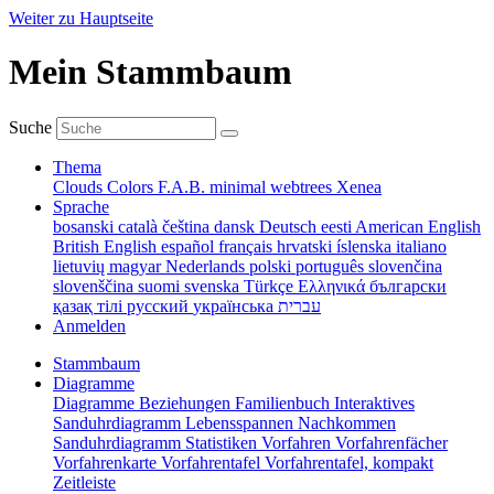
Weiter zu Hauptseite
Mein Stammbaum
Suche
Thema
Clouds
Colors
F.A.B.
minimal
webtrees
Xenea
Sprache
bosanski
català
čeština
dansk
Deutsch
eesti
American English
British English
español
français
hrvatski
íslenska
italiano
lietuvių
magyar
Nederlands
polski
português
slovenčina
slovenščina
suomi
svenska
Türkçe
Ελληνικά
български
қазақ тілі
русский
українська
עברית
Anmelden
Stammbaum
Diagramme
Diagramme
Beziehungen
Familienbuch
Interaktives
Sanduhrdiagramm
Lebensspannen
Nachkommen
Sanduhrdiagramm
Statistiken
Vorfahren
Vorfahrenfächer
Vorfahrenkarte
Vorfahrentafel
Vorfahrentafel, kompakt
Zeitleiste