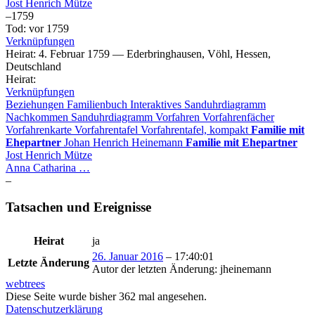
Jost Henrich
Mütze
–
1759
Tod
:
vor 1759
Verknüpfungen
Heirat
:
4. Februar 1759
—
Ederbringhausen, Vöhl, Hessen,
Deutschland
Heirat
:
Verknüpfungen
Beziehungen
Familienbuch
Interaktives Sanduhrdiagramm
Nachkommen
Sanduhrdiagramm
Vorfahren
Vorfahrenfächer
Vorfahrenkarte
Vorfahrentafel
Vorfahrentafel, kompakt
Familie mit
Ehepartner
Johan Henrich
Heinemann
Familie mit Ehepartner
Jost Henrich
Mütze
Anna Catharina
…
–
Tatsachen und Ereignisse
Heirat
ja
26. Januar 2016
–
17:40:01
Letzte Änderung
Autor der letzten Änderung
:
jheinemann
webtrees
Diese Seite wurde bisher
362
mal angesehen.
Datenschutzerklärung