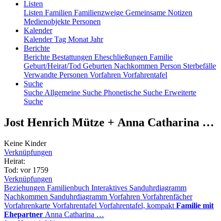
Listen
Listen
Familien
Familienzweige
Gemeinsame Notizen
Medienobjekte
Personen
Kalender
Kalender
Tag
Monat
Jahr
Berichte
Berichte
Bestattungen
Eheschließungen
Familie
Geburt/Heirat/Tod
Geburten
Nachkommen
Person
Sterbefälle
Verwandte Personen
Vorfahren
Vorfahrentafel
Suche
Suche
Allgemeine Suche
Phonetische Suche
Erweiterte
Suche
Jost Henrich
Mütze
+
Anna Catharina
…
Keine Kinder
Verknüpfungen
Heirat
:
Tod
:
vor 1759
Verknüpfungen
Beziehungen
Familienbuch
Interaktives Sanduhrdiagramm
Nachkommen
Sanduhrdiagramm
Vorfahren
Vorfahrenfächer
Vorfahrenkarte
Vorfahrentafel
Vorfahrentafel, kompakt
Familie mit
Ehepartner
Anna Catharina
…