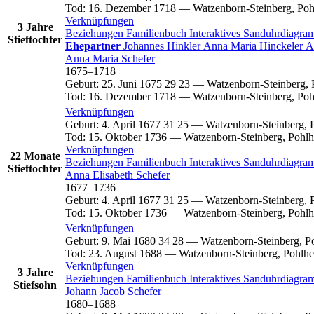
Tod
:
16. Dezember 1718
—
Watzenborn-Steinberg, Poh
Verknüpfungen
3 Jahre
Beziehungen
Familienbuch
Interaktives Sanduhrdiagr
Stieftochter
Ehepartner
Johannes
Hinkler
Anna Maria
Hinckeler
A
Anna Maria
Schefer
1675
–
1718
Geburt
:
25. Juni 1675
29
23
—
Watzenborn-Steinberg, 
Tod
:
16. Dezember 1718
—
Watzenborn-Steinberg, Poh
Verknüpfungen
Geburt
:
4. April 1677
31
25
—
Watzenborn-Steinberg, 
Tod
:
15. Oktober 1736
—
Watzenborn-Steinberg, Pohlh
Verknüpfungen
22 Monate
Beziehungen
Familienbuch
Interaktives Sanduhrdiagr
Stieftochter
Anna Elisabeth
Schefer
1677
–
1736
Geburt
:
4. April 1677
31
25
—
Watzenborn-Steinberg, 
Tod
:
15. Oktober 1736
—
Watzenborn-Steinberg, Pohlh
Verknüpfungen
Geburt
:
9. Mai 1680
34
28
—
Watzenborn-Steinberg, P
Tod
:
23. August 1688
—
Watzenborn-Steinberg, Pohlhe
Verknüpfungen
3 Jahre
Beziehungen
Familienbuch
Interaktives Sanduhrdiagr
Stiefsohn
Johann Jacob
Schefer
1680
–
1688