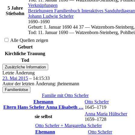
Verknüpfungen
5 Jahre
Beziehungen
Familienbuch
Interaktives Sanduhrdiagr
Stiefsohn
Johann Ludwig
Schefer
1690
–
1690
Geburt
:
1. Januar 1690
44
37
—
Watzenborn-Steinberg,
Tod
:
11. Januar 1690
—
Watzenborn-Steinberg, Pohlhe
Alle Quellen zeigen
Geburt
Kirchliche Trauung
Tod
Zusätzliche Information
Letzte Änderung
23. Mai 2015
–
14:15:33
Autor der letzten Änderung
:
jheinemann
Familienlotse
Familie mit
Otto
Schefer
Ehemann
Otto
Schefer
Eltern
Hans
Schefer
Anna Elisabeth
…
1645
–
1719
Anna Maria
Hültscher
sie selbst
1659
–
1728
Otto
Schefer
+
Margaretha
Schefer
Ehemann
Otto
Schefer