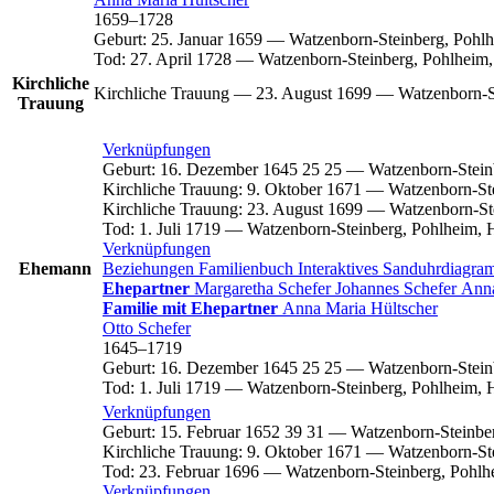
1659
–
1728
Geburt
:
25. Januar 1659
—
Watzenborn-Steinberg, Pohlh
Tod
:
27. April 1728
—
Watzenborn-Steinberg, Pohlheim,
Kirchliche
Kirchliche Trauung
—
23. August 1699
—
Watzenborn-S
Trauung
Verknüpfungen
Geburt
:
16. Dezember 1645
25
25
—
Watzenborn-Stein
Kirchliche Trauung
:
9. Oktober 1671
—
Watzenborn-St
Kirchliche Trauung
:
23. August 1699
—
Watzenborn-St
Tod
:
1. Juli 1719
—
Watzenborn-Steinberg, Pohlheim, 
Verknüpfungen
Ehemann
Beziehungen
Familienbuch
Interaktives Sanduhrdiagr
Ehepartner
Margaretha
Schefer
Johannes
Schefer
Ann
Familie mit Ehepartner
Anna Maria
Hültscher
Otto
Schefer
1645
–
1719
Geburt
:
16. Dezember 1645
25
25
—
Watzenborn-Stein
Tod
:
1. Juli 1719
—
Watzenborn-Steinberg, Pohlheim, 
Verknüpfungen
Geburt
:
15. Februar 1652
39
31
—
Watzenborn-Steinbe
Kirchliche Trauung
:
9. Oktober 1671
—
Watzenborn-St
Tod
:
23. Februar 1696
—
Watzenborn-Steinberg, Pohlh
Verknüpfungen