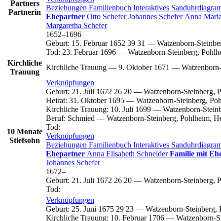
Partners
Beziehungen
Familienbuch
Interaktives Sanduhrdiagr
Partnerin
Ehepartner
Otto
Schefer
Johannes
Schefer
Anna Mari
Margaretha
Schefer
1652
–
1696
Geburt
:
15. Februar 1652
39
31
—
Watzenborn-Steinbe
Tod
:
23. Februar 1696
—
Watzenborn-Steinberg, Pohlh
Kirchliche
Kirchliche Trauung
—
9. Oktober 1671
—
Watzenborn-
Trauung
Verknüpfungen
Geburt
:
21. Juli 1672
26
20
—
Watzenborn-Steinberg, 
Heirat
:
31. Oktober 1695
—
Watzenborn-Steinberg, Poh
Kirchliche Trauung
:
10. Juli 1699
—
Watzenborn-Steinb
Beruf
:
Schmied
—
Watzenborn-Steinberg, Pohlheim, H
Tod
:
10 Monate
Verknüpfungen
Stiefsohn
Beziehungen
Familienbuch
Interaktives Sanduhrdiagr
Ehepartner
Anna Elisabeth
Schneider
Familie mit Eh
Johannes
Schefer
1672
–
Geburt
:
21. Juli 1672
26
20
—
Watzenborn-Steinberg, 
Tod
:
Verknüpfungen
Geburt
:
25. Juni 1675
29
23
—
Watzenborn-Steinberg, 
Kirchliche Trauung
:
10. Februar 1706
—
Watzenborn-St