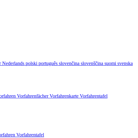
r
Nederlands
polski
português
slovenčina
slovenščina
suomi
svenska
orfahren
Vorfahrenfächer
Vorfahrenkarte
Vorfahrentafel
orfahren
Vorfahrentafel