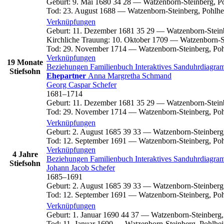
Geburt
:
9. Mai 1680
34
28
—
Watzenborn-Steinberg, P
Tod
:
23. August 1688
—
Watzenborn-Steinberg, Pohlhe
Verknüpfungen
Geburt
:
11. Dezember 1681
35
29
—
Watzenborn-Stein
Kirchliche Trauung
:
10. Oktober 1709
—
Watzenborn-S
Tod
:
29. November 1714
—
Watzenborn-Steinberg, Po
Verknüpfungen
19 Monate
Beziehungen
Familienbuch
Interaktives Sanduhrdiagr
Stiefsohn
Ehepartner
Anna Margretha
Schmand
Georg Caspar
Schefer
1681
–
1714
Geburt
:
11. Dezember 1681
35
29
—
Watzenborn-Stein
Tod
:
29. November 1714
—
Watzenborn-Steinberg, Po
Verknüpfungen
Geburt
:
2. August 1685
39
33
—
Watzenborn-Steinberg
Tod
:
12. September 1691
—
Watzenborn-Steinberg, Po
Verknüpfungen
4 Jahre
Beziehungen
Familienbuch
Interaktives Sanduhrdiagr
Stiefsohn
Johann Jacob
Schefer
1685
–
1691
Geburt
:
2. August 1685
39
33
—
Watzenborn-Steinberg
Tod
:
12. September 1691
—
Watzenborn-Steinberg, Po
Verknüpfungen
Geburt
:
1. Januar 1690
44
37
—
Watzenborn-Steinberg,
Tod
:
11. Januar 1690
—
Watzenborn-Steinberg, Pohlhe