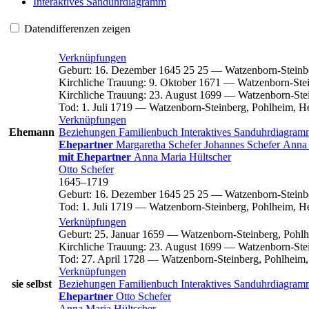
Interaktives Sanduhrdiagramm
Datendifferenzen zeigen
Verknüpfungen
Geburt
:
16. Dezember 1645
25
25
—
Watzenborn-Steinb
Kirchliche Trauung
:
9. Oktober 1671
—
Watzenborn-Stei
Kirchliche Trauung
:
23. August 1699
—
Watzenborn-Stei
Tod
:
1. Juli 1719
—
Watzenborn-Steinberg, Pohlheim, H
Verknüpfungen
Ehemann
Beziehungen
Familienbuch
Interaktives Sanduhrdiagra
Ehepartner
Margaretha
Schefer
Johannes
Schefer
Anna
mit Ehepartner
Anna Maria
Hültscher
Otto
Schefer
1645
–
1719
Geburt
:
16. Dezember 1645
25
25
—
Watzenborn-Steinb
Tod
:
1. Juli 1719
—
Watzenborn-Steinberg, Pohlheim, H
Verknüpfungen
Geburt
:
25. Januar 1659
—
Watzenborn-Steinberg, Pohlh
Kirchliche Trauung
:
23. August 1699
—
Watzenborn-Stei
Tod
:
27. April 1728
—
Watzenborn-Steinberg, Pohlheim,
Verknüpfungen
sie selbst
Beziehungen
Familienbuch
Interaktives Sanduhrdiagra
Ehepartner
Otto
Schefer
Anna Maria
Hültscher