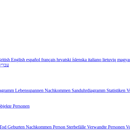
ritish English
español
français
hrvatski
íslenska
italiano
lietuvių
magya
עברי
diagramm
Lebensspannen
Nachkommen
Sanduhrdiagramm
Statistiken
V
bjekte
Personen
/Tod
Geburten
Nachkommen
Person
Sterbefälle
Verwandte Personen
V