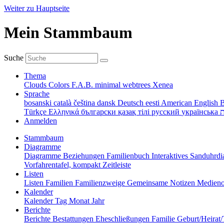
Weiter zu Hauptseite
Mein Stammbaum
Suche
Thema
Clouds
Colors
F.A.B.
minimal
webtrees
Xenea
Sprache
bosanski
català
čeština
dansk
Deutsch
eesti
American English
B
Türkçe
Ελληνικά
български
қазақ тілі
русский
українська
ת
Anmelden
Stammbaum
Diagramme
Diagramme
Beziehungen
Familienbuch
Interaktives Sanduhr
Vorfahrentafel, kompakt
Zeitleiste
Listen
Listen
Familien
Familienzweige
Gemeinsame Notizen
Medieno
Kalender
Kalender
Tag
Monat
Jahr
Berichte
Berichte
Bestattungen
Eheschließungen
Familie
Geburt/Heirat