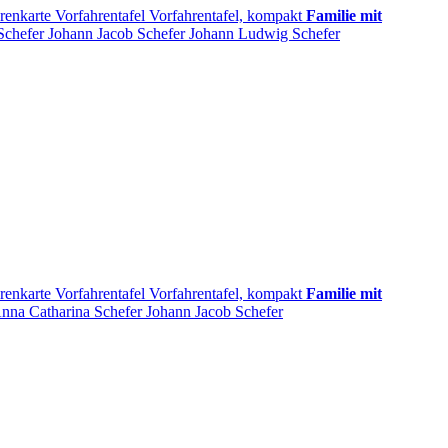
renkarte
Vorfahrentafel
Vorfahrentafel, kompakt
Familie mit
Schefer
Johann Jacob
Schefer
Johann Ludwig
Schefer
renkarte
Vorfahrentafel
Vorfahrentafel, kompakt
Familie mit
nna Catharina
Schefer
Johann Jacob
Schefer