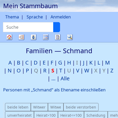
Mein Stammbaum
Weiter zu Hauptseite
Thema
Sprache
Anmelden
Suche
Diagramme
Listen
Kalender
Berichte
Suche
Stammbaum
Familien —
Schmand
A
B
C
D
E
F
G
H
I
J
K
L
M
N
O
P
Q
R
S
T
U
V
W
X
Y
Z
…
Alle
Personen mit „
Schmand
“ als Ehename einschließen
beide leben
Witwer
Witwe
beide verstorben
unverheiratet
Heirat>100
Heirat<=100
Scheidung
meh