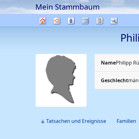
Mein Stammbaum
Weiter zu Hauptseite
Diagramme
Listen
Kalender
Berichte
Suche
Stammbaum
Phi
Name
Philipp
Rü
Geschlecht
männ
⚶ Tatsachen und Ereignisse
Familien