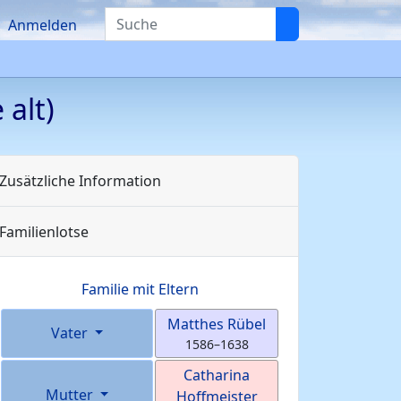
Suche
Anmelden
 alt)
Zusätzliche Information
Familienlotse
Familie mit Eltern
Matthes
Rübel
Vater
1586
–
1638
Catharina
Mutter
Hoffmeister