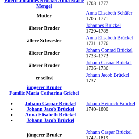
Eltern
Johannes
Brückel
Anna Marie
1703
–
1777
Mengel
Anna Elisabeth
Schäfer
Mutter
1706
–
1771
Johannes
Brückel
älterer Bruder
1729
–
1785
Anna Elisabeth
Brückel
ältere Schwester
1731
–
1776
Johann Conrad
Brückel
älterer Bruder
1733
–
1773
Johann Caspar
Brückel
älterer Bruder
1736
–
1736
Johann Jacob
Brückel
er selbst
1737
–
jüngerer Bruder
Familie
Maria Catharina
Griebel
Johann Caspar
Brückel
Johann Heinrich
Brückel
Johann Jacob
Brückel
1740
–
1800
Anna Elisabeth
Brückel
Johann Jacob
Brückel
Johann Caspar
Brückel
jüngerer Bruder
1742
–
1819