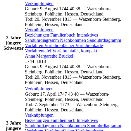
Verknüpfungen
Geburt
:
9. August 1744
40
38
—
Watzenborn-
Steinberg, Pohlheim, Hessen, Deutschland
Tod
:
20. November 1813
—
Watzenborn-Steinberg,
Pohlheim, Hessen, Deutschland
Verknüpfungen
Beziehungen
Familienbuch
Interaktives
2 Jahre
Sanduhrdiagramm
Nachkommen
Sanduhrdiagramm
jüngere
Vorfahren
Vorfahrenfächer
Vorfahrenkarte
Schwester
Vorfahrentafel
Vorfahrentafel, kompakt
Anna Margarethe
Brückel
1744
–
1813
Geburt
:
9. August 1744
40
38
—
Watzenborn-
Steinberg, Pohlheim, Hessen, Deutschland
Tod
:
20. November 1813
—
Watzenborn-Steinberg,
Pohlheim, Hessen, Deutschland
Verknüpfungen
Geburt
:
17. April 1747
43
40
—
Watzenborn-
Steinberg, Pohlheim, Hessen, Deutschland
Tod
:
7. September 1773
—
Watzenborn-Steinberg,
Pohlheim, Hessen, Deutschland
Verknüpfungen
Beziehungen
Familienbuch
Interaktives
3 Jahre
Sanduhrdiagramm
Nachkommen
Sanduhrdiagramm
jüngere
Vorfahren
Vorfahrenfächer
Vorfahrenkarte