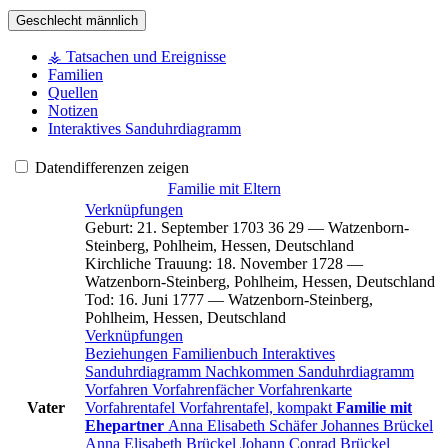
Geschlecht
männlich
⚶ Tatsachen und Ereignisse
Familien
Quellen
Notizen
Interaktives Sanduhrdiagramm
Datendifferenzen zeigen
Familie mit Eltern
Verknüpfungen
Geburt
:
21. September 1703
36
29
—
Watzenborn-
Steinberg, Pohlheim, Hessen, Deutschland
Kirchliche Trauung
:
18. November 1728
—
Watzenborn-Steinberg, Pohlheim, Hessen, Deutschland
Tod
:
16. Juni 1777
—
Watzenborn-Steinberg,
Pohlheim, Hessen, Deutschland
Verknüpfungen
Beziehungen
Familienbuch
Interaktives
Sanduhrdiagramm
Nachkommen
Sanduhrdiagramm
Vorfahren
Vorfahrenfächer
Vorfahrenkarte
Vater
Vorfahrentafel
Vorfahrentafel, kompakt
Familie mit
Ehepartner
Anna Elisabeth
Schäfer
Johannes
Brückel
Anna Elisabeth
Brückel
Johann Conrad
Brückel