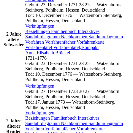
Geburt
:
23. Dezember 1731
28
25
—
Watzenborn-
Steinberg, Pohlheim, Hessen, Deutschland
Tod
:
10. Dezember 1776
—
Watzenborn-Steinberg,
Pohlheim, Hessen, Deutschland
Verknüpfungen
Beziehungen
Familienbuch
Interaktives
2 Jahre
Sanduhrdiagramm
Nachkommen
Sanduhrdiagramm
ältere
Vorfahren
Vorfahrenfächer
Vorfahrenkarte
Schwester
Vorfahrentafel
Vorfahrentafel, kompakt
Anna Elisabeth
Brückel
1731
–
1776
Geburt
:
23. Dezember 1731
28
25
—
Watzenborn-
Steinberg, Pohlheim, Hessen, Deutschland
Tod
:
10. Dezember 1776
—
Watzenborn-Steinberg,
Pohlheim, Hessen, Deutschland
Verknüpfungen
Geburt
:
27. Dezember 1733
30
27
—
Watzenborn-
Steinberg, Pohlheim, Hessen, Deutschland
Tod
:
17. Januar 1773
—
Watzenborn-Steinberg,
Pohlheim, Hessen, Deutschland
Verknüpfungen
Beziehungen
Familienbuch
Interaktives
2 Jahre
Sanduhrdiagramm
Nachkommen
Sanduhrdiagramm
älterer
Vorfahren
Vorfahrenfächer
Vorfahrenkarte
Bruder