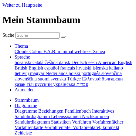
Weiter zu Hauptseite
Mein Stammbaum
Suche
Thema
Clouds
Colors
F.A.B.
minimal
webtrees
Xenea
Sprache
bosanski
català
čeština
dansk
Deutsch
eesti
American English
British English
español
français
hrvatski
íslenska
italiano
lietuvių
magyar
Nederlands
polski
português
slovenčina
slovenščina
suomi
svenska
Türkçe
Ελληνικά
български
қазақ тілі
русский
українська
עברית
Anmelden
Stammbaum
Diagramme
Diagramme
Beziehungen
Familienbuch
Interaktives
Sanduhrdiagramm
Lebensspannen
Nachkommen
Sanduhrdiagramm
Statistiken
Vorfahren
Vorfahrenfächer
Vorfahrenkarte
Vorfahrentafel
Vorfahrentafel, kompakt
Zeitleiste