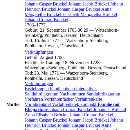
Johann Caspar
Brückel
Johann Jacob
Brückel
Johann
Heinrich
Brückel
Johann Caspar
Brückel
Anna
Margarethe
Brückel
Elisabeth Margaretha
Brückel
Johann Conrad
Brückel
1703
–
1777
Geburt
:
21. September 1703
36
29
—
Watzenborn-
Steinberg, Pohlheim, Hessen, Deutschland
Tod
:
16. Juni 1777
—
Watzenborn-Steinberg,
Pohlheim, Hessen, Deutschland
Verknüpfungen
Geburt
:
August 1706
Kirchliche Trauung
:
18. November 1728
—
Watzenborn-Steinberg, Pohlheim, Hessen, Deutschland
Tod
:
23. Mai 1771
—
Watzenborn-Steinberg,
Pohlheim, Hessen, Deutschland
Verknüpfungen
Beziehungen
Familienbuch
Interaktives
Sanduhrdiagramm
Nachkommen
Sanduhrdiagramm
Vorfahren
Vorfahrenfächer
Vorfahrenkarte
Mutter
Vorfahrentafel
Vorfahrentafel, kompakt
Familie mit
Ehepartner
Johann Conrad
Brückel
Johannes
Brückel
Anna Elisabeth
Brückel
Johann Conrad
Brückel
Johann Caspar
Brückel
Johann Jacob
Brückel
Johann
Heinrich
Brückel
Johann Caspar
Brückel
Anna