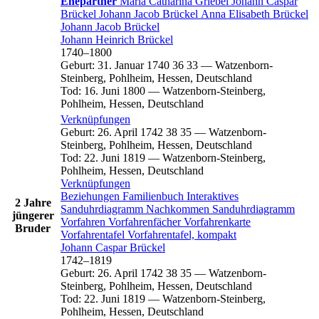
Ehepartner
Maria Catharina
Griebel
Johann Caspar
Brückel
Johann Jacob
Brückel
Anna Elisabeth
Brückel
Johann Jacob
Brückel
Johann Heinrich
Brückel
1740
–
1800
Geburt
:
31. Januar 1740
36
33
—
Watzenborn-
Steinberg, Pohlheim, Hessen, Deutschland
Tod
:
16. Juni 1800
—
Watzenborn-Steinberg,
Pohlheim, Hessen, Deutschland
Verknüpfungen
Geburt
:
26. April 1742
38
35
—
Watzenborn-
Steinberg, Pohlheim, Hessen, Deutschland
Tod
:
22. Juni 1819
—
Watzenborn-Steinberg,
Pohlheim, Hessen, Deutschland
Verknüpfungen
Beziehungen
Familienbuch
Interaktives
2 Jahre
Sanduhrdiagramm
Nachkommen
Sanduhrdiagramm
jüngerer
Vorfahren
Vorfahrenfächer
Vorfahrenkarte
Bruder
Vorfahrentafel
Vorfahrentafel, kompakt
Johann Caspar
Brückel
1742
–
1819
Geburt
:
26. April 1742
38
35
—
Watzenborn-
Steinberg, Pohlheim, Hessen, Deutschland
Tod
:
22. Juni 1819
—
Watzenborn-Steinberg,
Pohlheim, Hessen, Deutschland