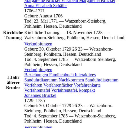
Margarethe
Brückel
Elisabeth Margaretha
Brückel
Anna Elisabeth
Schäfer
1706
–
1771
Geburt
:
August 1706
Tod
:
23. Mai 1771
—
Watzenborn-Steinberg,
Pohlheim, Hessen, Deutschland
Kirchliche
Kirchliche Trauung
—
18. November 1728
—
Trauung
Watzenborn-Steinberg, Pohlheim, Hessen, Deutschland
Verknüpfungen
Geburt
:
30. Oktober 1729
26
23
—
Watzenborn-
Steinberg, Pohlheim, Hessen, Deutschland
Tod
:
4. September 1785
—
Watzenborn-Steinberg,
Pohlheim, Hessen, Deutschland
Verknüpfungen
Beziehungen
Familienbuch
Interaktives
1 Jahr
Sanduhrdiagramm
Nachkommen
Sanduhrdiagramm
älterer
Vorfahren
Vorfahrenfächer
Vorfahrenkarte
Bruder
Vorfahrentafel
Vorfahrentafel, kompakt
Johannes
Brückel
1729
–
1785
Geburt
:
30. Oktober 1729
26
23
—
Watzenborn-
Steinberg, Pohlheim, Hessen, Deutschland
Tod
:
4. September 1785
—
Watzenborn-Steinberg,
Pohlheim, Hessen, Deutschland
Verknüpfungen