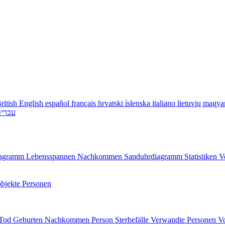
ritish English
español
français
hrvatski
íslenska
italiano
lietuvių
magya
עברי
diagramm
Lebensspannen
Nachkommen
Sanduhrdiagramm
Statistiken
V
bjekte
Personen
/Tod
Geburten
Nachkommen
Person
Sterbefälle
Verwandte Personen
V