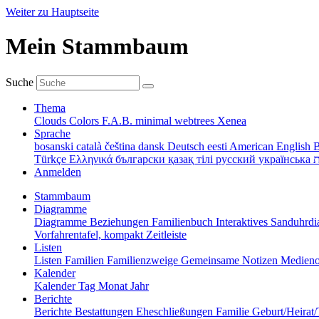
Weiter zu Hauptseite
Mein Stammbaum
Suche
Thema
Clouds
Colors
F.A.B.
minimal
webtrees
Xenea
Sprache
bosanski
català
čeština
dansk
Deutsch
eesti
American English
B
Türkçe
Ελληνικά
български
қазақ тілі
русский
українська
ת
Anmelden
Stammbaum
Diagramme
Diagramme
Beziehungen
Familienbuch
Interaktives Sanduhr
Vorfahrentafel, kompakt
Zeitleiste
Listen
Listen
Familien
Familienzweige
Gemeinsame Notizen
Medieno
Kalender
Kalender
Tag
Monat
Jahr
Berichte
Berichte
Bestattungen
Eheschließungen
Familie
Geburt/Heirat