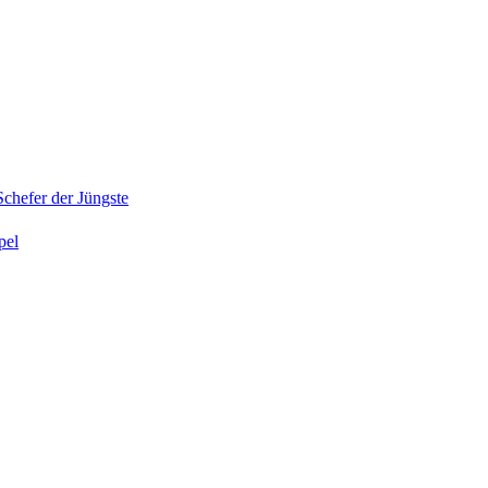
Schefer
der Jüngste
pel