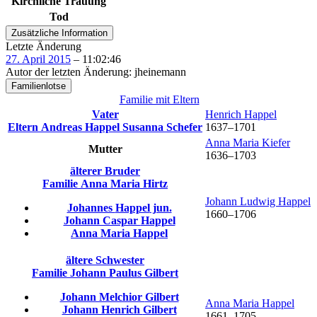
Kirchliche Trauung
Tod
Zusätzliche Information
Letzte Änderung
27. April 2015
–
11:02:46
Autor der letzten Änderung
:
jheinemann
Familienlotse
Familie mit Eltern
Vater
Henrich
Happel
Eltern
Andreas
Happel
Susanna
Schefer
1637
–
1701
Anna Maria
Kiefer
Mutter
1636
–
1703
älterer Bruder
Familie
Anna Maria
Hirtz
Johann Ludwig
Happel
Johannes
Happel
jun.
1660
–
1706
Johann Caspar
Happel
Anna Maria
Happel
ältere Schwester
Familie
Johann Paulus
Gilbert
Johann Melchior
Gilbert
Anna Maria
Happel
Johann Henrich
Gilbert
1661
–
1705