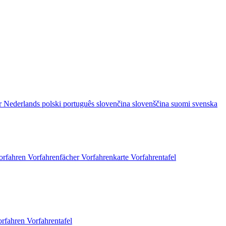
r
Nederlands
polski
português
slovenčina
slovenščina
suomi
svenska
orfahren
Vorfahrenfächer
Vorfahrenkarte
Vorfahrentafel
orfahren
Vorfahrentafel