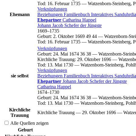
Tod
:
16. Februar 1735
—
Watzenborn-Steinberg, P
Verknüpfungen
Ehemann
Beziehungen
Familienbuch
Interaktives Sanduhrd
Ehepartner
Catharina
Happel
Johann Jacob
Schefer
der Jüngste
1669
–
1735
Geburt
:
2. Oktober 1669
49
44
—
Watzenborn-Stei
Tod
:
16. Februar 1735
—
Watzenborn-Steinberg, P
Verknüpfungen
Geburt
:
24. Mai 1674
36
38
—
Watzenborn-Steinbe
Kirchliche Trauung
:
29. Oktober 1696
—
Watzenbo
Tod
:
13. Mai 1730
—
Watzenborn-Steinberg, Pohl
Verknüpfungen
sie selbst
Beziehungen
Familienbuch
Interaktives Sanduhrd
Ehepartner
Johann Jacob
Schefer
der Jüngste
Catharina
Happel
1674
–
1730
Geburt
:
24. Mai 1674
36
38
—
Watzenborn-Steinbe
Tod
:
13. Mai 1730
—
Watzenborn-Steinberg, Pohl
Kirchliche
Kirchliche Trauung
—
29. Oktober 1696
—
Watzen
Trauung
Alle Quellen zeigen
Geburt