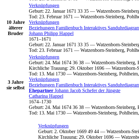
Verknüpfungen
Geburt
:
22. Januar 1671
33
35
—
Watzenborn-Steinberg
Tod
:
23. Februar 1671
—
Watzenborn-Steinberg, Pohlh
10 Jahre
Verknüpfungen
älterer
Beziehungen
Familienbuch
Interaktives Sanduhrdiagr
Bruder
Johann Philipp
Happel
1671
–
1671
Geburt
:
22. Januar 1671
33
35
—
Watzenborn-Steinberg
Tod
:
23. Februar 1671
—
Watzenborn-Steinberg, Pohlh
Verknüpfungen
Geburt
:
24. Mai 1674
36
38
—
Watzenborn-Steinberg, 
Kirchliche Trauung
:
29. Oktober 1696
—
Watzenborn-S
Tod
:
13. Mai 1730
—
Watzenborn-Steinberg, Pohlheim,
Verknüpfungen
3 Jahre
Beziehungen
Familienbuch
Interaktives Sanduhrdiagr
sie selbst
Ehepartner
Johann Jacob
Schefer
der Jüngste
Catharina
Happel
1674
–
1730
Geburt
:
24. Mai 1674
36
38
—
Watzenborn-Steinberg, 
Tod
:
13. Mai 1730
—
Watzenborn-Steinberg, Pohlheim,
Verknüpfungen
Geburt
:
2. Oktober 1669
49
44
—
Watzenborn-Stei
Kirchliche Trauung
:
29. Oktober 1696
—
Watzenbo