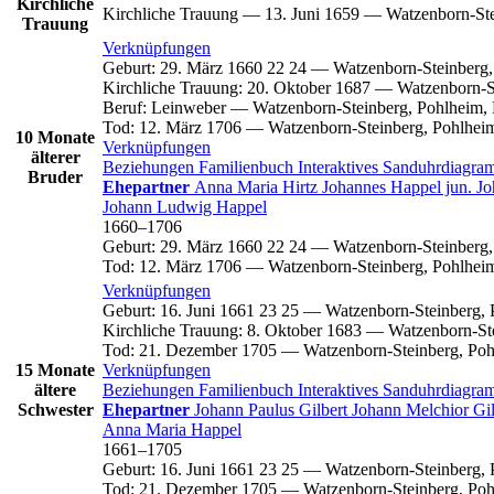
Kirchliche
Kirchliche Trauung
—
13. Juni 1659
—
Watzenborn-Ste
Trauung
Verknüpfungen
Geburt
:
29. März 1660
22
24
—
Watzenborn-Steinberg,
Kirchliche Trauung
:
20. Oktober 1687
—
Watzenborn-S
Beruf
:
Leinweber
—
Watzenborn-Steinberg, Pohlheim,
Tod
:
12. März 1706
—
Watzenborn-Steinberg, Pohlhei
10 Monate
Verknüpfungen
älterer
Beziehungen
Familienbuch
Interaktives Sanduhrdiagr
Bruder
Ehepartner
Anna Maria
Hirtz
Johannes
Happel
jun.
Jo
Johann Ludwig
Happel
1660
–
1706
Geburt
:
29. März 1660
22
24
—
Watzenborn-Steinberg,
Tod
:
12. März 1706
—
Watzenborn-Steinberg, Pohlhei
Verknüpfungen
Geburt
:
16. Juni 1661
23
25
—
Watzenborn-Steinberg, 
Kirchliche Trauung
:
8. Oktober 1683
—
Watzenborn-St
Tod
:
21. Dezember 1705
—
Watzenborn-Steinberg, Poh
15 Monate
Verknüpfungen
ältere
Beziehungen
Familienbuch
Interaktives Sanduhrdiagr
Schwester
Ehepartner
Johann Paulus
Gilbert
Johann Melchior
Gil
Anna Maria
Happel
1661
–
1705
Geburt
:
16. Juni 1661
23
25
—
Watzenborn-Steinberg, 
Tod
:
21. Dezember 1705
—
Watzenborn-Steinberg, Poh