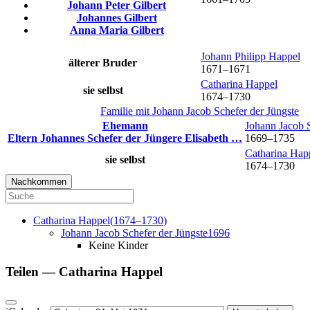
Johann Peter
Gilbert
Johannes
Gilbert
Anna Maria
Gilbert
Johann Philipp
Happel
älterer Bruder
1671
–
1671
Catharina
Happel
sie selbst
1674
–
1730
Familie mit
Johann Jacob
Schefer
der Jüngste
Ehemann
Johann Jacob
Eltern
Johannes
Schefer
der Jüngere
Elisabeth
…
1669
–
1735
Catharina
Hap
sie selbst
1674
–
1730
Nachkommen
Catharina
Happel
(
1674
–
1730
)
Johann Jacob
Schefer
der Jüngste
1696
Keine Kinder
Teilen —
Catharina
Happel