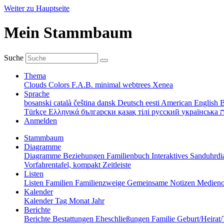
Weiter zu Hauptseite
Mein Stammbaum
Suche
Thema
Clouds
Colors
F.A.B.
minimal
webtrees
Xenea
Sprache
bosanski
català
čeština
dansk
Deutsch
eesti
American English
B
Türkçe
Ελληνικά
български
қазақ тілі
русский
українська
ת
Anmelden
Stammbaum
Diagramme
Diagramme
Beziehungen
Familienbuch
Interaktives Sanduhr
Vorfahrentafel, kompakt
Zeitleiste
Listen
Listen
Familien
Familienzweige
Gemeinsame Notizen
Medieno
Kalender
Kalender
Tag
Monat
Jahr
Berichte
Berichte
Bestattungen
Eheschließungen
Familie
Geburt/Heirat