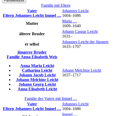
Familienlotse
Familie mit Eltern
Vater
Johannes
Leicht
Eltern
Johannes
Leicht
Immel
…
1604
–
1686
Maria
…
Mutter
1609
–
1640
Johann Caspar
Leicht
älterer Bruder
1631
–
Johannes
Leicht
der Jüngere
er selbst
1633
–
1707
jüngerer Bruder
Familie
Anna Elisabeth
Weis
Anna Maria
Leicht
Catharina
Leicht
Johann Melchior
Leicht
Johann Jacob
Leicht
1637
–
1717
Johann Melchior
Leicht
Johann Georg
Leicht
Anna Elisabeth
Leicht
Familie des Vaters mit
Immel
…
Vater
Johannes
Leicht
Eltern
Johannes
Leicht
Immel
…
1604
–
1686
Immel
…