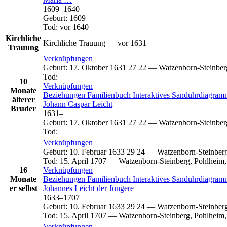
1609
–
1640
Geburt
:
1609
Tod
:
vor 1640
Kirchliche
Kirchliche Trauung
—
vor 1631
—
Trauung
Verknüpfungen
Geburt
:
17. Oktober 1631
27
22
—
Watzenborn-Steinber
Tod
:
10
Verknüpfungen
Monate
Beziehungen
Familienbuch
Interaktives Sanduhrdiagra
älterer
Johann Caspar
Leicht
Bruder
1631
–
Geburt
:
17. Oktober 1631
27
22
—
Watzenborn-Steinber
Tod
:
Verknüpfungen
Geburt
:
10. Februar 1633
29
24
—
Watzenborn-Steinberg
Tod
:
15. April 1707
—
Watzenborn-Steinberg, Pohlheim,
16
Verknüpfungen
Monate
Beziehungen
Familienbuch
Interaktives Sanduhrdiagra
er selbst
Johannes
Leicht
der Jüngere
1633
–
1707
Geburt
:
10. Februar 1633
29
24
—
Watzenborn-Steinberg
Tod
:
15. April 1707
—
Watzenborn-Steinberg, Pohlheim,
Verknüpfungen