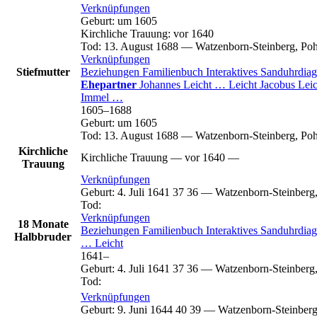
Verknüpfungen
Geburt
:
um 1605
Kirchliche Trauung
:
vor 1640
Tod
:
13. August 1688
—
Watzenborn-Steinberg, Poh
Verknüpfungen
Stiefmutter
Beziehungen
Familienbuch
Interaktives Sanduhrdi
Ehepartner
Johannes
Leicht
…
Leicht
Jacobus
Leic
Immel
…
1605
–
1688
Geburt
:
um 1605
Tod
:
13. August 1688
—
Watzenborn-Steinberg, Poh
Kirchliche
Kirchliche Trauung
—
vor 1640
—
Trauung
Verknüpfungen
Geburt
:
4. Juli 1641
37
36
—
Watzenborn-Steinberg
Tod
:
Verknüpfungen
18 Monate
Beziehungen
Familienbuch
Interaktives Sanduhrdi
Halbbruder
…
Leicht
1641
–
Geburt
:
4. Juli 1641
37
36
—
Watzenborn-Steinberg
Tod
:
Verknüpfungen
Geburt
:
9. Juni 1644
40
39
—
Watzenborn-Steinberg