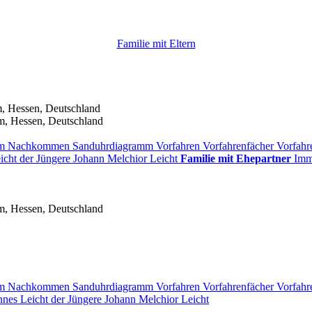
Familie mit Eltern
, Hessen, Deutschland
m, Hessen, Deutschland
mm
Nachkommen
Sanduhrdiagramm
Vorfahren
Vorfahrenfächer
Vorfahr
icht
der Jüngere
Johann Melchior
Leicht
Familie mit Ehepartner
Im
m, Hessen, Deutschland
mm
Nachkommen
Sanduhrdiagramm
Vorfahren
Vorfahrenfächer
Vorfahr
nnes
Leicht
der Jüngere
Johann Melchior
Leicht