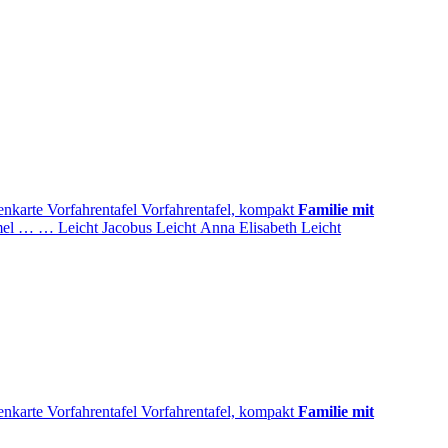
enkarte
Vorfahrentafel
Vorfahrentafel, kompakt
Familie mit
mel
…
…
Leicht
Jacobus
Leicht
Anna Elisabeth
Leicht
enkarte
Vorfahrentafel
Vorfahrentafel, kompakt
Familie mit