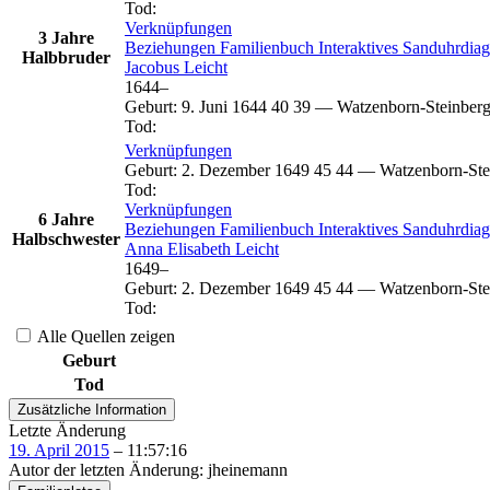
Tod
:
Verknüpfungen
3 Jahre
Beziehungen
Familienbuch
Interaktives Sanduhrdi
Halbbruder
Jacobus
Leicht
1644
–
Geburt
:
9. Juni 1644
40
39
—
Watzenborn-Steinberg
Tod
:
Verknüpfungen
Geburt
:
2. Dezember 1649
45
44
—
Watzenborn-Ste
Tod
:
Verknüpfungen
6 Jahre
Beziehungen
Familienbuch
Interaktives Sanduhrdi
Halbschwester
Anna Elisabeth
Leicht
1649
–
Geburt
:
2. Dezember 1649
45
44
—
Watzenborn-Ste
Tod
:
Alle Quellen zeigen
Geburt
Tod
Zusätzliche Information
Letzte Änderung
19. April 2015
–
11:57:16
Autor der letzten Änderung
:
jheinemann