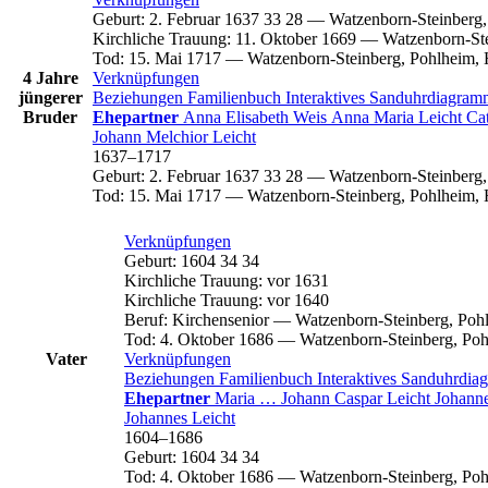
Geburt
:
2. Februar 1637
33
28
—
Watzenborn-Steinberg,
Kirchliche Trauung
:
11. Oktober 1669
—
Watzenborn-Ste
Tod
:
15. Mai 1717
—
Watzenborn-Steinberg, Pohlheim, 
4 Jahre
Verknüpfungen
jüngerer
Beziehungen
Familienbuch
Interaktives Sanduhrdiagra
Bruder
Ehepartner
Anna Elisabeth
Weis
Anna Maria
Leicht
Ca
Johann Melchior
Leicht
1637
–
1717
Geburt
:
2. Februar 1637
33
28
—
Watzenborn-Steinberg,
Tod
:
15. Mai 1717
—
Watzenborn-Steinberg, Pohlheim, 
Verknüpfungen
Geburt
:
1604
34
34
Kirchliche Trauung
:
vor 1631
Kirchliche Trauung
:
vor 1640
Beruf
:
Kirchensenior
—
Watzenborn-Steinberg, Poh
Tod
:
4. Oktober 1686
—
Watzenborn-Steinberg, Poh
Vater
Verknüpfungen
Beziehungen
Familienbuch
Interaktives Sanduhrdi
Ehepartner
Maria
…
Johann Caspar
Leicht
Johann
Johannes
Leicht
1604
–
1686
Geburt
:
1604
34
34
Tod
:
4. Oktober 1686
—
Watzenborn-Steinberg, Poh