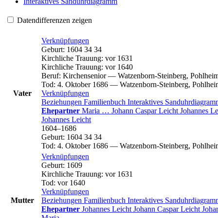
Interaktives Sanduhrdiagramm
Datendifferenzen zeigen
Verknüpfungen
Geburt
:
1604
34
34
Kirchliche Trauung
:
vor 1631
Kirchliche Trauung
:
vor 1640
Beruf
:
Kirchensenior
—
Watzenborn-Steinberg, Pohlheim
Tod
:
4. Oktober 1686
—
Watzenborn-Steinberg, Pohlhei
Vater
Verknüpfungen
Beziehungen
Familienbuch
Interaktives Sanduhrdiagra
Ehepartner
Maria
…
Johann Caspar
Leicht
Johannes
Le
Johannes
Leicht
1604
–
1686
Geburt
:
1604
34
34
Tod
:
4. Oktober 1686
—
Watzenborn-Steinberg, Pohlhei
Verknüpfungen
Geburt
:
1609
Kirchliche Trauung
:
vor 1631
Tod
:
vor 1640
Verknüpfungen
Mutter
Beziehungen
Familienbuch
Interaktives Sanduhrdiagra
Ehepartner
Johannes
Leicht
Johann Caspar
Leicht
Joha
Maria
…