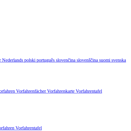
r
Nederlands
polski
português
slovenčina
slovenščina
suomi
svenska
orfahren
Vorfahrenfächer
Vorfahrenkarte
Vorfahrentafel
orfahren
Vorfahrentafel