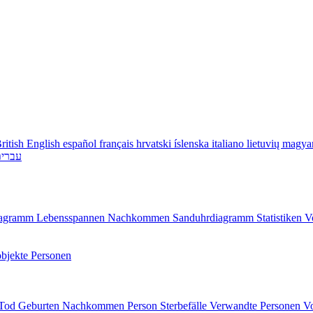
ritish English
español
français
hrvatski
íslenska
italiano
lietuvių
magya
עברי
diagramm
Lebensspannen
Nachkommen
Sanduhrdiagramm
Statistiken
V
bjekte
Personen
/Tod
Geburten
Nachkommen
Person
Sterbefälle
Verwandte Personen
V