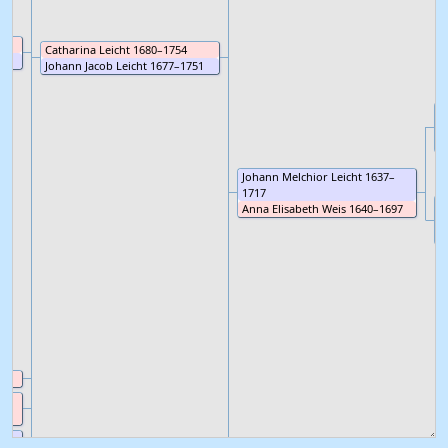
Catharina
Leicht
1680
–
1754
Johann Jacob
Leicht
1677
–
1751
J
M
I
Johann Melchior
Leicht
1637
–
1717
J
Anna Elisabeth
Weis
1640
–
1697
A
1
90