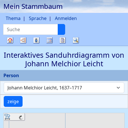
Mein Stammbaum
Weiter zu Hauptseite
Thema
Sprache
Anmelden
749
Suche
772
07
Diagramme
Listen
Kalender
Berichte
Suche
Stammbaum
759
Interaktives Sanduhrdiagramm von
Johann Melchior
Leicht
Person