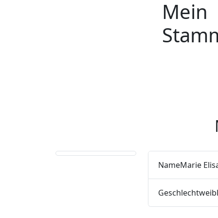
Mein
Weiter zu Hauptseite
Stam
Name
Marie Eli
Geschlecht
weibl