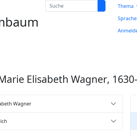
Suche
Thema
mbaum
Sprach
Anmeld
Marie Elisabeth
Wagner
,
1630
sabeth
Wagner
ich