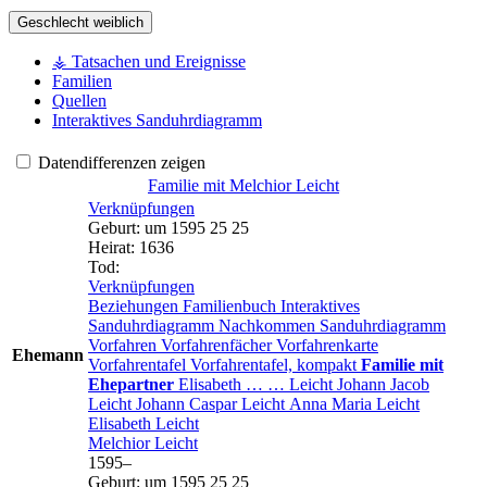
Geschlecht
weiblich
⚶ Tatsachen und Ereignisse
Familien
Quellen
Interaktives Sanduhrdiagramm
Datendifferenzen zeigen
Familie mit
Melchior
Leicht
Verknüpfungen
Geburt
:
um 1595
25
25
Heirat
:
1636
Tod
:
Verknüpfungen
Beziehungen
Familienbuch
Interaktives
Sanduhrdiagramm
Nachkommen
Sanduhrdiagramm
Vorfahren
Vorfahrenfächer
Vorfahrenkarte
Ehemann
Vorfahrentafel
Vorfahrentafel, kompakt
Familie mit
Ehepartner
Elisabeth
…
…
Leicht
Johann Jacob
Leicht
Johann Caspar
Leicht
Anna Maria
Leicht
Elisabeth
Leicht
Melchior
Leicht
1595
–
Geburt
:
um 1595
25
25