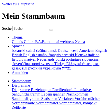
Weiter zu Hauptseite
Mein Stammbaum
Suche
Thema
Clouds
Colors
F.A.B.
minimal
webtrees
Xenea
Sprache
bosanski
català
čeština
dansk
Deutsch
eesti
American English
British English
español
français
hrvatski
íslenska
italiano
lietuvių
magyar
Nederlands
polski
português
slovenčina
slovenščina
suomi
svenska
Türkçe
Ελληνικά
български
қазақ тілі
русский
українська
עברית
Anmelden
Stammbaum
Diagramme
Diagramme
Beziehungen
Familienbuch
Interaktives
Sanduhrdiagramm
Lebensspannen
Nachkommen
Sanduhrdiagramm
Statistiken
Vorfahren
Vorfahrenfächer
Vorfahrenkarte
Vorfahrentafel
Vorfahrentafel, kompakt
Zeitleiste