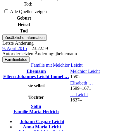
Tod
:
Alle Quellen zeigen
Geburt
Heirat
Tod
Zusätzliche Information
Letzte Änderung
9. April 2015
–
23:22:59
Autor der letzten Änderung
:
jheinemann
Familienlotse
Familie mit
Melchior
Leicht
Ehemann
Melchior
Leicht
Eltern
Johannes
Leicht
Immel
…
1595
–
Elisabeth
…
sie selbst
1599
–
1671
…
Leicht
Tochter
1637
–
Sohn
Familie
Maria
Hedrich
Johann Caspar
Leicht
Anna Maria
Leicht