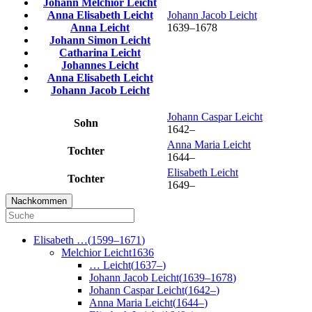
Johann Melchior
Leicht
Anna Elisabeth
Leicht
Johann Jacob
Leicht
Anna
Leicht
1639
–
1678
Johann Simon
Leicht
Catharina
Leicht
Johannes
Leicht
Anna Elisabeth
Leicht
Johann Jacob
Leicht
Johann Caspar
Leicht
Sohn
1642
–
Anna Maria
Leicht
Tochter
1644
–
Elisabeth
Leicht
Tochter
1649
–
Nachkommen
Elisabeth
…
(
1599
–
1671
)
Melchior
Leicht
1636
…
Leicht
(
1637
–
)
Johann Jacob
Leicht
(
1639
–
1678
)
Johann Caspar
Leicht
(
1642
–
)
Anna Maria
Leicht
(
1644
–
)