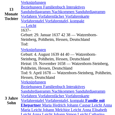
Verknüpfungen
Beziehungen
Familienbuch
Interaktives
13
Sanduhrdiagramm
Nachkommen
Sanduhrdiagramm
Monate
Vorfahren
Vorfahrenfächer
Vorfahrenkarte
Tochter
Vorfahrentafel
Vorfahrentafel, kompakt
…
Leicht
1637
–
Geburt
:
29. Januar 1637
42
38
—
Watzenborn-
Steinberg, Pohlheim, Hessen, Deutschland
Tod
:
Verknüpfungen
Geburt
:
4. August 1639
44
40
—
Watzenborn-
Steinberg, Pohlheim, Hessen, Deutschland
Heirat
:
19. November 1658
—
Watzenborn-Steinberg,
Pohlheim, Hessen, Deutschland
Tod
:
9. April 1678
—
Watzenborn-Steinberg, Pohlheim,
Hessen, Deutschland
Verknüpfungen
Beziehungen
Familienbuch
Interaktives
Sanduhrdiagramm
Nachkommen
Sanduhrdiagramm
Vorfahren
Vorfahrenfächer
Vorfahrenkarte
3 Jahre
Vorfahrentafel
Vorfahrentafel, kompakt
Familie mit
Sohn
Ehepartner
Maria
Hedrich
Johann Caspar
Leicht
Anna
Maria
Leicht
Johann Melchior
Leicht
Anna Elisabeth
Leicht
Anna
Leicht
Johann Simon
Leicht
Catharina