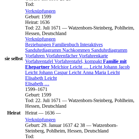
Tod
:
Verknüpfungen
Geburt
:
1599
Heirat
:
1636
Tod
:
22. Juli 1671
—
Watzenborn-Steinberg, Pohlheim,
Hessen, Deutschland
Verknüpfungen
Beziehungen
Familienbuch
Interaktives
Sanduhrdiagramm
Nachkommen
Sanduhrdiagramm
Vorfahren
Vorfahrenfächer
Vorfahrenkarte
sie selbst
Vorfahrentafel
Vorfahrentafel, kompakt
Familie mit
Ehepartner
Melchior
Leicht
…
Leicht
Johann Jacob
Leicht
Johann Caspar
Leicht
Anna Maria
Leicht
Elisabeth
Leicht
Elisabeth
…
1599
–
1671
Geburt
:
1599
Tod
:
22. Juli 1671
—
Watzenborn-Steinberg, Pohlheim,
Hessen, Deutschland
Heirat
Heirat
—
1636
—
Verknüpfungen
Geburt
:
29. Januar 1637
42
38
—
Watzenborn-
Steinberg, Pohlheim, Hessen, Deutschland
Tod
: