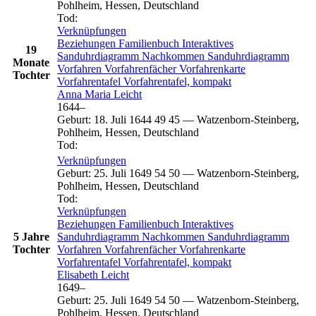
Pohlheim, Hessen, Deutschland
Tod
:
Verknüpfungen
Beziehungen
Familienbuch
Interaktives
19
Sanduhrdiagramm
Nachkommen
Sanduhrdiagramm
Monate
Vorfahren
Vorfahrenfächer
Vorfahrenkarte
Tochter
Vorfahrentafel
Vorfahrentafel, kompakt
Anna Maria
Leicht
1644
–
Geburt
:
18. Juli 1644
49
45
—
Watzenborn-Steinberg,
Pohlheim, Hessen, Deutschland
Tod
:
Verknüpfungen
Geburt
:
25. Juli 1649
54
50
—
Watzenborn-Steinberg,
Pohlheim, Hessen, Deutschland
Tod
:
Verknüpfungen
Beziehungen
Familienbuch
Interaktives
5 Jahre
Sanduhrdiagramm
Nachkommen
Sanduhrdiagramm
Tochter
Vorfahren
Vorfahrenfächer
Vorfahrenkarte
Vorfahrentafel
Vorfahrentafel, kompakt
Elisabeth
Leicht
1649
–
Geburt
:
25. Juli 1649
54
50
—
Watzenborn-Steinberg,
Pohlheim, Hessen, Deutschland