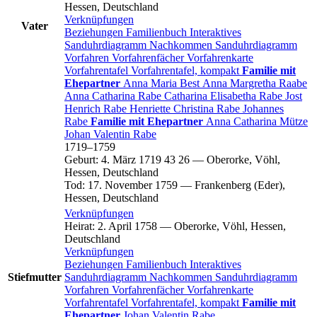
Hessen, Deutschland
Verknüpfungen
Vater
Beziehungen
Familienbuch
Interaktives
Sanduhrdiagramm
Nachkommen
Sanduhrdiagramm
Vorfahren
Vorfahrenfächer
Vorfahrenkarte
Vorfahrentafel
Vorfahrentafel, kompakt
Familie mit
Ehepartner
Anna Maria
Best
Anna Margretha
Raabe
Anna Catharina
Rabe
Catharina Elisabetha
Rabe
Jost
Henrich
Rabe
Henriette Christina
Rabe
Johannes
Rabe
Familie mit Ehepartner
Anna Catharina
Mütze
Johan Valentin
Rabe
1719
–
1759
Geburt
:
4. März 1719
43
26
—
Oberorke, Vöhl,
Hessen, Deutschland
Tod
:
17. November 1759
—
Frankenberg (Eder),
Hessen, Deutschland
Verknüpfungen
Heirat
:
2. April 1758
—
Oberorke, Vöhl, Hessen,
Deutschland
Verknüpfungen
Beziehungen
Familienbuch
Interaktives
Stiefmutter
Sanduhrdiagramm
Nachkommen
Sanduhrdiagramm
Vorfahren
Vorfahrenfächer
Vorfahrenkarte
Vorfahrentafel
Vorfahrentafel, kompakt
Familie mit
Ehepartner
Johan Valentin
Rabe