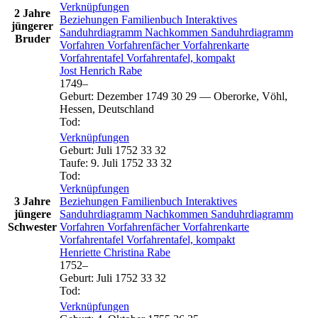
Verknüpfungen
2 Jahre
Beziehungen
Familienbuch
Interaktives
jüngerer
Sanduhrdiagramm
Nachkommen
Sanduhrdiagramm
Bruder
Vorfahren
Vorfahrenfächer
Vorfahrenkarte
Vorfahrentafel
Vorfahrentafel, kompakt
Jost Henrich
Rabe
1749
–
Geburt
:
Dezember 1749
30
29
—
Oberorke, Vöhl,
Hessen, Deutschland
Tod
:
Verknüpfungen
Geburt
:
Juli 1752
33
32
Taufe
:
9. Juli 1752
33
32
Tod
:
Verknüpfungen
3 Jahre
Beziehungen
Familienbuch
Interaktives
jüngere
Sanduhrdiagramm
Nachkommen
Sanduhrdiagramm
Schwester
Vorfahren
Vorfahrenfächer
Vorfahrenkarte
Vorfahrentafel
Vorfahrentafel, kompakt
Henriette Christina
Rabe
1752
–
Geburt
:
Juli 1752
33
32
Tod
:
Verknüpfungen