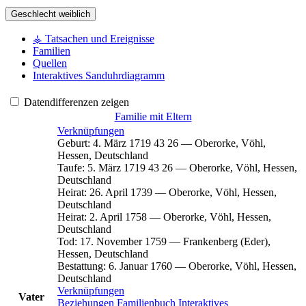
Geschlecht
weiblich
⚶ Tatsachen und Ereignisse
Familien
Quellen
Interaktives Sanduhrdiagramm
Datendifferenzen zeigen
Familie mit Eltern
Verknüpfungen
Geburt
:
4. März 1719
43
26
—
Oberorke, Vöhl,
Hessen, Deutschland
Taufe
:
5. März 1719
43
26
—
Oberorke, Vöhl, Hessen,
Deutschland
Heirat
:
26. April 1739
—
Oberorke, Vöhl, Hessen,
Deutschland
Heirat
:
2. April 1758
—
Oberorke, Vöhl, Hessen,
Deutschland
Tod
:
17. November 1759
—
Frankenberg (Eder),
Hessen, Deutschland
Bestattung
:
6. Januar 1760
—
Oberorke, Vöhl, Hessen,
Deutschland
Verknüpfungen
Vater
Beziehungen
Familienbuch
Interaktives