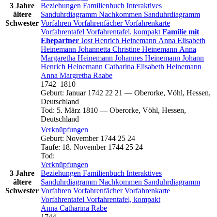
3 Jahre
Beziehungen
Familienbuch
Interaktives
ältere
Sanduhrdiagramm
Nachkommen
Sanduhrdiagramm
Schwester
Vorfahren
Vorfahrenfächer
Vorfahrenkarte
Vorfahrentafel
Vorfahrentafel, kompakt
Familie mit
Ehepartner
Jost Henrich
Heinemann
Anna Elisabeth
Heinemann
Johannetta Christine
Heinemann
Anna
Margaretha
Heinemann
Johannes
Heinemann
Johann
Henrich
Heinemann
Catharina Elisabeth
Heinemann
Anna Margretha
Raabe
1742
–
1810
Geburt
:
Januar 1742
22
21
—
Oberorke, Vöhl, Hessen,
Deutschland
Tod
:
5. März 1810
—
Oberorke, Vöhl, Hessen,
Deutschland
Verknüpfungen
Geburt
:
November 1744
25
24
Taufe
:
18. November 1744
25
24
Tod
:
Verknüpfungen
3 Jahre
Beziehungen
Familienbuch
Interaktives
ältere
Sanduhrdiagramm
Nachkommen
Sanduhrdiagramm
Schwester
Vorfahren
Vorfahrenfächer
Vorfahrenkarte
Vorfahrentafel
Vorfahrentafel, kompakt
Anna Catharina
Rabe
1744
–