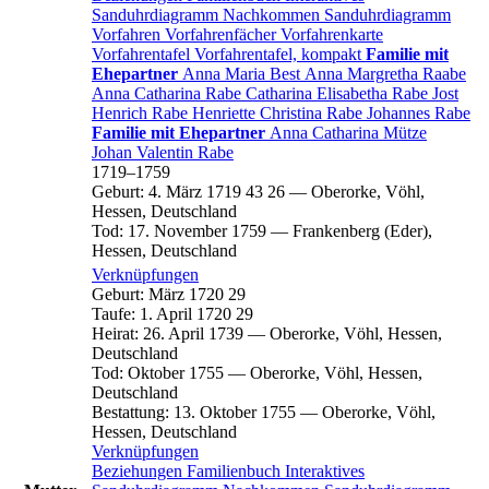
Sanduhrdiagramm
Nachkommen
Sanduhrdiagramm
Vorfahren
Vorfahrenfächer
Vorfahrenkarte
Vorfahrentafel
Vorfahrentafel, kompakt
Familie mit
Ehepartner
Anna Maria
Best
Anna Margretha
Raabe
Anna Catharina
Rabe
Catharina Elisabetha
Rabe
Jost
Henrich
Rabe
Henriette Christina
Rabe
Johannes
Rabe
Familie mit Ehepartner
Anna Catharina
Mütze
Johan Valentin
Rabe
1719
–
1759
Geburt
:
4. März 1719
43
26
—
Oberorke, Vöhl,
Hessen, Deutschland
Tod
:
17. November 1759
—
Frankenberg (Eder),
Hessen, Deutschland
Verknüpfungen
Geburt
:
März 1720
29
Taufe
:
1. April 1720
29
Heirat
:
26. April 1739
—
Oberorke, Vöhl, Hessen,
Deutschland
Tod
:
Oktober 1755
—
Oberorke, Vöhl, Hessen,
Deutschland
Bestattung
:
13. Oktober 1755
—
Oberorke, Vöhl,
Hessen, Deutschland
Verknüpfungen
Beziehungen
Familienbuch
Interaktives