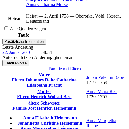
Anna Catharina
Mütze
–
Heirat
—
2. April 1758
—
Oberorke, Vöhl, Hessen,
Heirat
Deutschland
Alle Quellen zeigen
Taufe
Zusätzliche Information
Letzte Änderung
22. Januar 2016
–
11:58:34
Autor der letzten Änderung
:
jheinemann
Familienlotse
Familie mit Eltern
Vater
Johan Valentin
Rabe
Eltern
Johannes
Rabe
Catharina
1719
–
1759
Elisabetha
Pracht
Mutter
Anna Maria
Best
Eltern
Henrich Wolrad
Best
1720
–
1755
ältere Schwester
Familie
Jost Henrich
Heinemann
Anna Elisabeth
Heinemann
Anna Margretha
Johannetta Christine
Heinemann
Raabe
Anna Margaretha
Heinemann