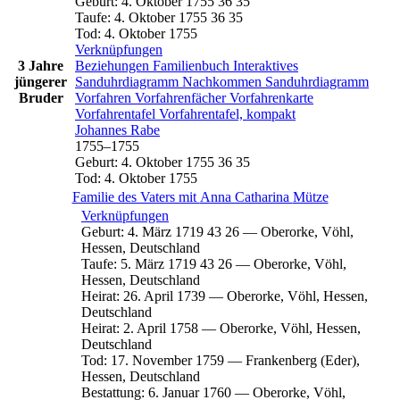
Geburt
:
4. Oktober 1755
36
35
Taufe
:
4. Oktober 1755
36
35
Tod
:
4. Oktober 1755
Verknüpfungen
3 Jahre
Beziehungen
Familienbuch
Interaktives
jüngerer
Sanduhrdiagramm
Nachkommen
Sanduhrdiagramm
Bruder
Vorfahren
Vorfahrenfächer
Vorfahrenkarte
Vorfahrentafel
Vorfahrentafel, kompakt
Johannes
Rabe
1755
–
1755
Geburt
:
4. Oktober 1755
36
35
Tod
:
4. Oktober 1755
Familie des Vaters mit
Anna Catharina
Mütze
Verknüpfungen
Geburt
:
4. März 1719
43
26
—
Oberorke, Vöhl,
Hessen, Deutschland
Taufe
:
5. März 1719
43
26
—
Oberorke, Vöhl,
Hessen, Deutschland
Heirat
:
26. April 1739
—
Oberorke, Vöhl, Hessen,
Deutschland
Heirat
:
2. April 1758
—
Oberorke, Vöhl, Hessen,
Deutschland
Tod
:
17. November 1759
—
Frankenberg (Eder),
Hessen, Deutschland
Bestattung
:
6. Januar 1760
—
Oberorke, Vöhl,