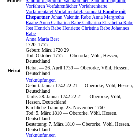
Mutter
Sanduhrdiagramm
Nachkommen
Sanduhrdiagramm
Vorfahren
Vorfahrenfächer
Vorfahrenkarte
Vorfahrentafel
Vorfahrentafel, kompakt
Familie mit
Ehepartner
Johan Valentin
Rabe
Anna Margretha
Raabe
Anna Catharina
Rabe
Catharina Elisabetha
Rabe
Jost Henrich
Rabe
Henriette Christina
Rabe
Johannes
Rabe
Anna Maria
Best
1720
–
1755
Geburt
:
März 1720
29
Tod
:
Oktober 1755
—
Oberorke, Vöhl, Hessen,
Deutschland
Heirat
—
26. April 1739
—
Oberorke, Vöhl, Hessen,
Heirat
Deutschland
Verknüpfungen
Geburt
:
Januar 1742
22
21
—
Oberorke, Vöhl, Hessen,
Deutschland
Taufe
:
28. Januar 1742
22
21
—
Oberorke, Vöhl,
Hessen, Deutschland
Kirchliche Trauung
:
23. November 1760
Tod
:
5. März 1810
—
Oberorke, Vöhl, Hessen,
Deutschland
Bestattung
:
7. März 1810
—
Oberorke, Vöhl, Hessen,
Deutschland
Verknüpfungen