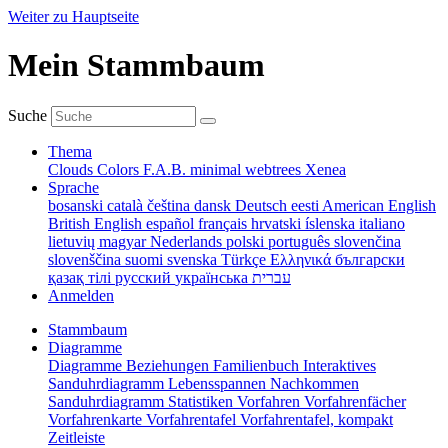
Weiter zu Hauptseite
Mein Stammbaum
Suche
Thema
Clouds
Colors
F.A.B.
minimal
webtrees
Xenea
Sprache
bosanski
català
čeština
dansk
Deutsch
eesti
American English
British English
español
français
hrvatski
íslenska
italiano
lietuvių
magyar
Nederlands
polski
português
slovenčina
slovenščina
suomi
svenska
Türkçe
Ελληνικά
български
қазақ тілі
русский
українська
עברית
Anmelden
Stammbaum
Diagramme
Diagramme
Beziehungen
Familienbuch
Interaktives
Sanduhrdiagramm
Lebensspannen
Nachkommen
Sanduhrdiagramm
Statistiken
Vorfahren
Vorfahrenfächer
Vorfahrenkarte
Vorfahrentafel
Vorfahrentafel, kompakt
Zeitleiste