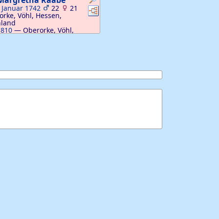
Margretha
Raabe
:
Januar 1742
22
21
Verknüpfungen
Verknüpfungen
rke, Vöhl, Hessen,
hland
1810
—
Oberorke, Vöhl,
schland