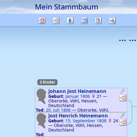
Mein Stammbaum
Weiter zu Hauptseite
Diagramme
Listen
Kalender
Berichte
Suche
Stammbaum
… …
2 Kinder
Johann Jost
Heinemann
Geburt
:
Januar 1806
21
—
Verknü
Ver
Oberorke, Vöhl, Hessen,
Deutschland
Tod
:
20. Juli 1806
—
Oberorke, Vöhl,
Hessen, Deutschland
Jost Henrich
Heinemann
Geburt
:
15. September 1808
24
Verknü
Ver
—
Oberorke, Vöhl, Hessen,
Deutschland
Tod
: