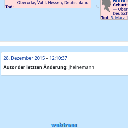
Anna 
Oberorke, Vöhl, Hessen, Deutschland
Geburt
Tod
:
—
Obero
Deutsc
Tod
:
5. März 
Hessen, Deut
28. Dezember 2015
–
12:10:37
Autor der letzten Änderung
:
jheinemann