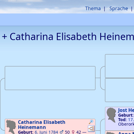
Thema
Sprache
 +
Catharina Elisabeth
Heine
pfungen
knüpfungen
Jost H
Geburt
pfungen
knüpfungen
Tod
:
17
Catharina Elisabeth
Oberork
Heinemann
Verknüpfungen
Verknüpfungen
Geburt
:
6. Juni 1784
50
42
—