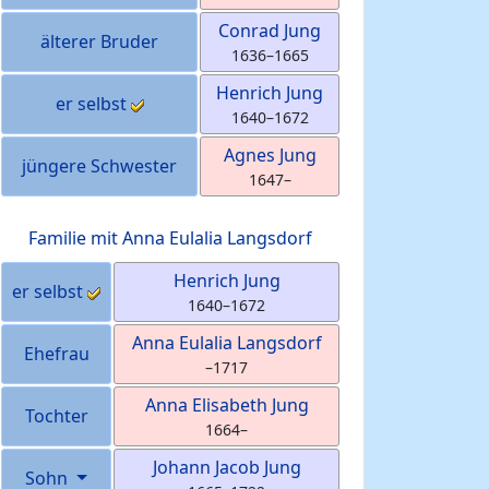
Conrad
Jung
älterer Bruder
1636
–
1665
Henrich
Jung
er selbst
1640
–
1672
Agnes
Jung
jüngere Schwester
1647
–
Familie mit
Anna Eulalia
Langsdorf
Henrich
Jung
er selbst
1640
–
1672
Anna Eulalia
Langsdorf
Ehefrau
–
1717
Anna Elisabeth
Jung
Tochter
1664
–
Johann Jacob
Jung
Sohn