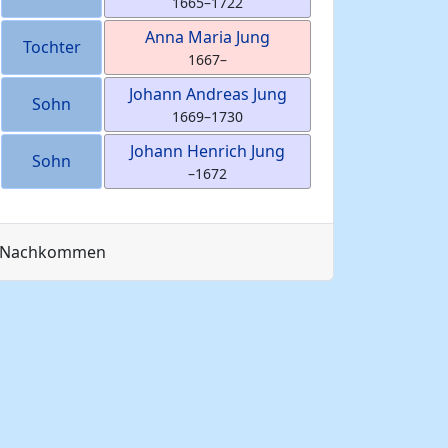
1665
–
1722
Anna Maria
Jung
Tochter
1667
–
Johann Andreas
Jung
Sohn
1669
–
1730
Johann Henrich
Jung
Sohn
–
1672
Nachkommen