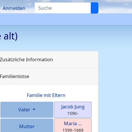
Suche
Anmelden
 alt)
Zusätzliche Information
Familienlotse
Familie mit Eltern
Jacob
Jung
Vater
1590
–
Maria
…
Mutter
1599
–
1669