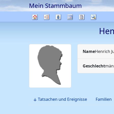
Mein Stammbaum
Weiter zu Hauptseite
Diagramme
Listen
Kalender
Berichte
Suche
Stammbaum
Hen
Name
Henrich
J
Geschlecht
männ
⚶ Tatsachen und Ereignisse
Familien