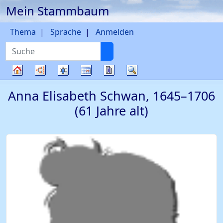
Mein Stammbaum
Weiter zu Hauptseite
Thema
Sprache
Anmelden
Suche
Diagramme
Listen
Kalender
Berichte
Suche
Stammbaum
Anna Elisabeth
Schwan
,
1645
–
1706
(61 Jahre alt)