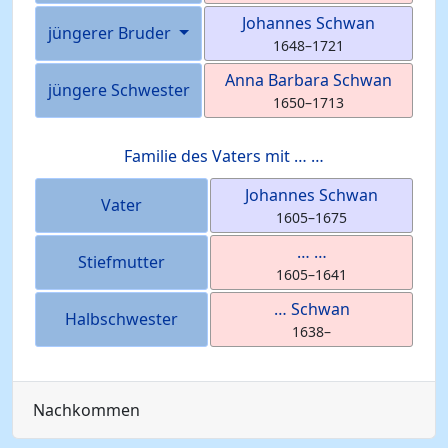
Johannes
Schwan
jüngerer Bruder
1648
–
1721
Anna Barbara
Schwan
jüngere Schwester
1650
–
1713
Familie des Vaters mit
…
…
Johannes
Schwan
Vater
1605
–
1675
…
…
Stiefmutter
1605
–
1641
…
Schwan
Halbschwester
1638
–
Nachkommen