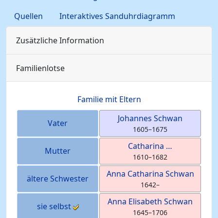
Quellen
Interaktives Sanduhrdiagramm
Zusätzliche Information
Familienlotse
Familie mit Eltern
Johannes
Schwan
Vater
1605
–
1675
Catharina
…
Mutter
1610
–
1682
Anna Catharina
Schwan
ältere Schwester
1642
–
Anna Elisabeth
Schwan
sie selbst
1645
–
1706