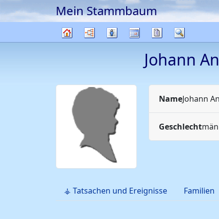
Mein Stammbaum
Weiter zu Hauptseite
Diagramme
Listen
Kalender
Berichte
Suche
Stammbaum
Johann A
Name
Johann A
Geschlecht
männ
⚶ Tatsachen und Ereignisse
Familien