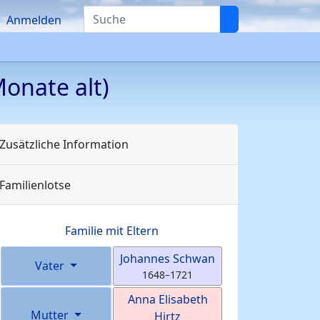
Suche
Anmelden
onate alt)
Zusätzliche Information
Familienlotse
Familie mit Eltern
Johannes
Schwan
Vater
1648
–
1721
Anna Elisabeth
Mutter
Hirtz