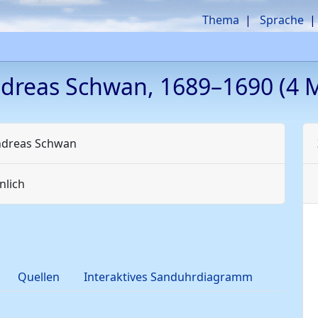
Thema
Sprache
ndreas
Schwan
,
1689
–
1690
(4 M
ndreas
Schwan
lich
Quellen
Interaktives Sanduhrdiagramm