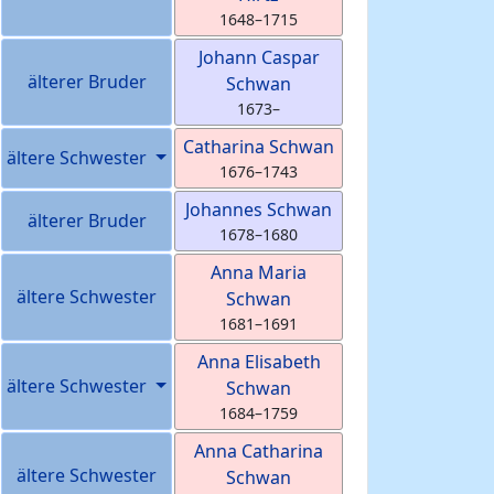
1648
–
1715
Johann Caspar
älterer Bruder
Schwan
1673
–
Catharina
Schwan
ältere Schwester
1676
–
1743
Johannes
Schwan
älterer Bruder
1678
–
1680
Anna Maria
ältere Schwester
Schwan
1681
–
1691
Anna Elisabeth
ältere Schwester
Schwan
1684
–
1759
Anna Catharina
ältere Schwester
Schwan