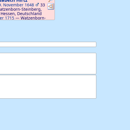
isabeth
Hirtz
9. November 1648
33
Verknüpfungen
Verknüpfungen
atzenborn-Steinberg,
 Hessen, Deutschland
er 1715
—
Watzenborn-
heim, Hessen, Deutschland