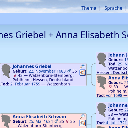
Thema
Sprache
nes
Griebel
+
Anna Elisabeth
S
Johann 
Geburt
:
1
Tod
:
29. 
Johannes
Griebel
Watzenbor
Geburt
:
22. November 1683
36
Verknüpfungen
Verknüpfungen
Hessen, Deutsc
43
—
Watzenborn-Steinberg,
Anna El
Pohlheim, Hessen, Deutschland
Geburt
:
2
Tod
:
2. Februar 1759
—
Watzenborn-
39
—
W
Steinberg, Pohlheim, Hessen, Deutschland
Pohlheim,
Tod
:
vor 1698
Pohlheim, Hesse
pfungen
knüpfungen
Johanne
Geburt
:
2
38
—
Watz
Anna Elisabeth
Schwan
Pohlheim,
Geburt
:
25. Mai 1684
35
35
Verknüpfungen
Verknüpfungen
Tod
:
4. Juli 1721
—
Watzenborn-Steinberg,
Pohlheim, Hesse