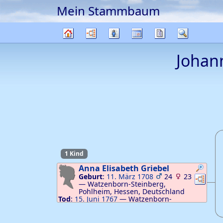
Mein Stammbaum
Weiter zu Hauptseite
Diagramme
Listen
Kalender
Berichte
Suche
Stammbaum
Johan
1 Kind
Anna Elisabeth
Griebel
Geburt
:
11. März 1708
24
23
Verknü
Ver
—
Watzenborn-Steinberg,
Pohlheim, Hessen, Deutschland
Tod
:
15. Juni 1767
—
Watzenborn-
Steinberg, Pohlheim, Hessen, Deutschland