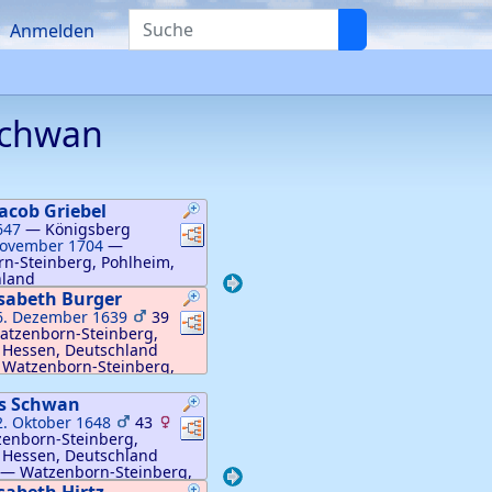
Suche
Anmelden
chwan
Jacob
Griebel
647
—
Königsberg
Verknüpfungen
Verknüpfungen
November 1704
—
n-Steinberg, Pohlheim,
hland
isabeth
Burger
6. Dezember 1639
39
Verknüpfungen
Verknüpfungen
atzenborn-Steinberg,
 Hessen, Deutschland
—
Watzenborn-Steinberg,
n, Deutschland
s
Schwan
2. Oktober 1648
43
Verknüpfungen
Verknüpfungen
enborn-Steinberg,
 Hessen, Deutschland
—
Watzenborn-Steinberg,
n, Deutschland