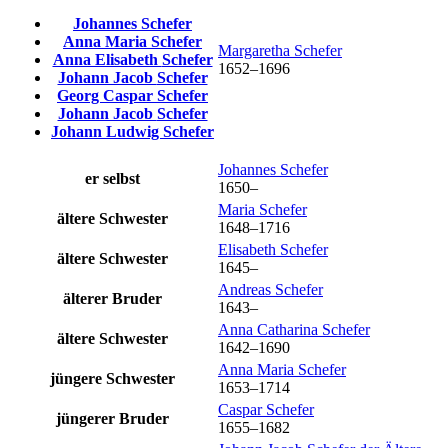
Johannes
Schefer
Anna Maria
Schefer
Margaretha
Schefer
Anna Elisabeth
Schefer
1652
–
1696
Johann Jacob
Schefer
Georg Caspar
Schefer
Johann Jacob
Schefer
Johann Ludwig
Schefer
Johannes
Schefer
er selbst
1650
–
Maria
Schefer
ältere Schwester
1648
–
1716
Elisabeth
Schefer
ältere Schwester
1645
–
Andreas
Schefer
älterer Bruder
1643
–
Anna Catharina
Schefer
ältere Schwester
1642
–
1690
Anna Maria
Schefer
jüngere Schwester
1653
–
1714
Caspar
Schefer
jüngerer Bruder
1655
–
1682