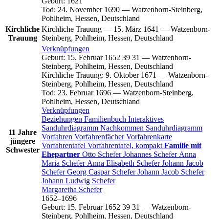
Geburt
:
1621
Tod
:
24. November 1690
—
Watzenborn-Steinberg,
Pohlheim, Hessen, Deutschland
Kirchliche
Kirchliche Trauung
—
15. März 1641
—
Watzenborn-
Trauung
Steinberg, Pohlheim, Hessen, Deutschland
Verknüpfungen
Geburt
:
15. Februar 1652
39
31
—
Watzenborn-
Steinberg, Pohlheim, Hessen, Deutschland
Kirchliche Trauung
:
9. Oktober 1671
—
Watzenborn-
Steinberg, Pohlheim, Hessen, Deutschland
Tod
:
23. Februar 1696
—
Watzenborn-Steinberg,
Pohlheim, Hessen, Deutschland
Verknüpfungen
Beziehungen
Familienbuch
Interaktives
Sanduhrdiagramm
Nachkommen
Sanduhrdiagramm
11 Jahre
Vorfahren
Vorfahrenfächer
Vorfahrenkarte
jüngere
Vorfahrentafel
Vorfahrentafel, kompakt
Familie mit
Schwester
Ehepartner
Otto
Schefer
Johannes
Schefer
Anna
Maria
Schefer
Anna Elisabeth
Schefer
Johann Jacob
Schefer
Georg Caspar
Schefer
Johann Jacob
Schefer
Johann Ludwig
Schefer
Margaretha
Schefer
1652
–
1696
Geburt
:
15. Februar 1652
39
31
—
Watzenborn-
Steinberg, Pohlheim, Hessen, Deutschland