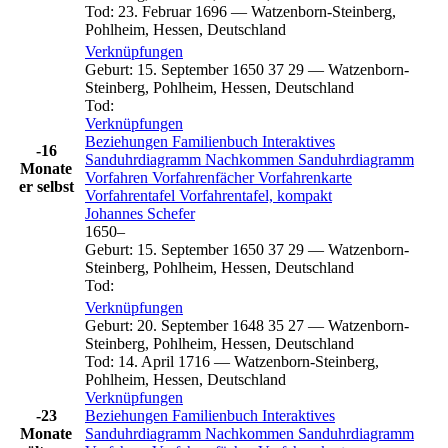
Tod
:
23. Februar 1696
—
Watzenborn-Steinberg,
Pohlheim, Hessen, Deutschland
Verknüpfungen
Geburt
:
15. September 1650
37
29
—
Watzenborn-
Steinberg, Pohlheim, Hessen, Deutschland
Tod
:
Verknüpfungen
Beziehungen
Familienbuch
Interaktives
-16
Sanduhrdiagramm
Nachkommen
Sanduhrdiagramm
Monate
Vorfahren
Vorfahrenfächer
Vorfahrenkarte
er selbst
Vorfahrentafel
Vorfahrentafel, kompakt
Johannes
Schefer
1650
–
Geburt
:
15. September 1650
37
29
—
Watzenborn-
Steinberg, Pohlheim, Hessen, Deutschland
Tod
:
Verknüpfungen
Geburt
:
20. September 1648
35
27
—
Watzenborn-
Steinberg, Pohlheim, Hessen, Deutschland
Tod
:
14. April 1716
—
Watzenborn-Steinberg,
Pohlheim, Hessen, Deutschland
Verknüpfungen
-23
Beziehungen
Familienbuch
Interaktives
Monate
Sanduhrdiagramm
Nachkommen
Sanduhrdiagramm