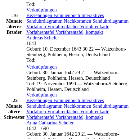
Tod
:
Verknüpfungen
-16
Beziehungen
Familienbuch
Interaktives
Monate
Sanduhrdiagramm
Nachkommen
Sanduhrdiagramm
älterer
Vorfahren
Vorfahrenfächer
Vorfahrenkarte
Bruder
Vorfahrentafel
Vorfahrentafel, kompakt
Andreas
Schefer
1643
–
Geburt
:
10. Dezember 1643
30
22
—
Watzenborn-
Steinberg, Pohlheim, Hessen, Deutschland
Tod
:
Verknüpfungen
Geburt
:
30. Januar 1642
29
21
—
Watzenborn-
Steinberg, Pohlheim, Hessen, Deutschland
Tod
:
19. November 1690
—
Watzenborn-Steinberg,
Pohlheim, Hessen, Deutschland
Verknüpfungen
-22
Beziehungen
Familienbuch
Interaktives
Monate
Sanduhrdiagramm
Nachkommen
Sanduhrdiagramm
ältere
Vorfahren
Vorfahrenfächer
Vorfahrenkarte
Schwester
Vorfahrentafel
Vorfahrentafel, kompakt
Anna Catharina
Schefer
1642
–
1690
Geburt
:
30. Januar 1642
29
21
—
Watzenborn-