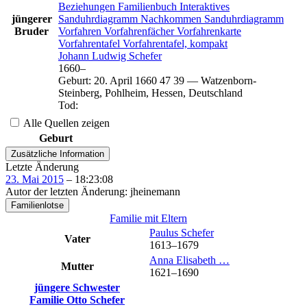
Beziehungen
Familienbuch
Interaktives
jüngerer
Sanduhrdiagramm
Nachkommen
Sanduhrdiagramm
Bruder
Vorfahren
Vorfahrenfächer
Vorfahrenkarte
Vorfahrentafel
Vorfahrentafel, kompakt
Johann Ludwig
Schefer
1660
–
Geburt
:
20. April 1660
47
39
—
Watzenborn-
Steinberg, Pohlheim, Hessen, Deutschland
Tod
:
Alle Quellen zeigen
Geburt
Zusätzliche Information
Letzte Änderung
23. Mai 2015
–
18:23:08
Autor der letzten Änderung
:
jheinemann
Familienlotse
Familie mit Eltern
Paulus
Schefer
Vater
1613
–
1679
Anna Elisabeth
…
Mutter
1621
–
1690
jüngere Schwester
Familie
Otto
Schefer