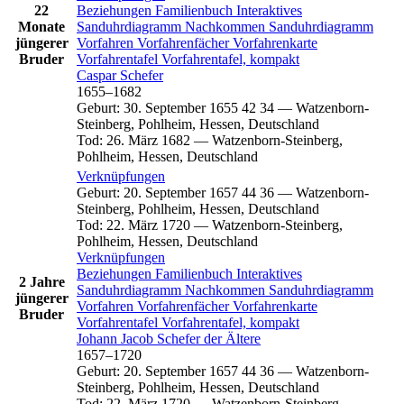
22
Beziehungen
Familienbuch
Interaktives
Monate
Sanduhrdiagramm
Nachkommen
Sanduhrdiagramm
jüngerer
Vorfahren
Vorfahrenfächer
Vorfahrenkarte
Bruder
Vorfahrentafel
Vorfahrentafel, kompakt
Caspar
Schefer
1655
–
1682
Geburt
:
30. September 1655
42
34
—
Watzenborn-
Steinberg, Pohlheim, Hessen, Deutschland
Tod
:
26. März 1682
—
Watzenborn-Steinberg,
Pohlheim, Hessen, Deutschland
Verknüpfungen
Geburt
:
20. September 1657
44
36
—
Watzenborn-
Steinberg, Pohlheim, Hessen, Deutschland
Tod
:
22. März 1720
—
Watzenborn-Steinberg,
Pohlheim, Hessen, Deutschland
Verknüpfungen
Beziehungen
Familienbuch
Interaktives
2 Jahre
Sanduhrdiagramm
Nachkommen
Sanduhrdiagramm
jüngerer
Vorfahren
Vorfahrenfächer
Vorfahrenkarte
Bruder
Vorfahrentafel
Vorfahrentafel, kompakt
Johann Jacob
Schefer
der Ältere
1657
–
1720
Geburt
:
20. September 1657
44
36
—
Watzenborn-
Steinberg, Pohlheim, Hessen, Deutschland
Tod
:
22. März 1720
—
Watzenborn-Steinberg,