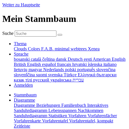
Weiter zu Hauptseite
Mein Stammbaum
Suche
Thema
Clouds
Colors
F.A.B.
minimal
webtrees
Xenea
Sprache
bosanski
català
čeština
dansk
Deutsch
eesti
American English
British English
español
français
hrvatski
íslenska
italiano
lietuvių
magyar
Nederlands
polski
português
slovenčina
slovenščina
suomi
svenska
Türkçe
Ελληνικά
български
қазақ тілі
русский
українська
עברית
Anmelden
Stammbaum
Diagramme
Diagramme
Beziehungen
Familienbuch
Interaktives
Sanduhrdiagramm
Lebensspannen
Nachkommen
Sanduhrdiagramm
Statistiken
Vorfahren
Vorfahrenfächer
Vorfahrenkarte
Vorfahrentafel
Vorfahrentafel, kompakt
Zeitleiste