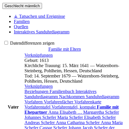
Geschlecht
männlich
⚶ Tatsachen und Ereignisse
Familien
Quellen
Interaktives Sanduhrdiagramm
Datendifferenzen zeigen
Familie mit Eltern
Verknüpfungen
Geburt
:
1613
Kirchliche Trauung
:
15. März 1641
—
Watzenborn-
Steinberg, Pohlheim, Hessen, Deutschland
Tod
:
14. September 1679
—
Watzenborn-Steinberg,
Pohlheim, Hessen, Deutschland
Verknüpfungen
Beziehungen
Familienbuch
Interaktives
Sanduhrdiagramm
Nachkommen
Sanduhrdiagramm
Vorfahren
Vorfahrenfächer
Vorfahrenkarte
Vater
Vorfahrentafel
Vorfahrentafel, kompakt
Familie mit
Ehepartner
Anna Elisabeth
…
Margaretha
Schefer
Johannes
Schefer
Maria
Schefer
Elisabeth
Schefer
Andreas
Schefer
Anna Catharina
Schefer
Anna Maria
Schefer
Caspar
Schefer
Johann Jacob
Schefer
der