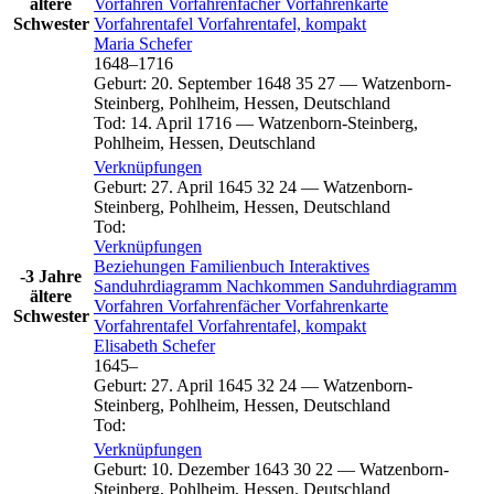
ältere
Vorfahren
Vorfahrenfächer
Vorfahrenkarte
Schwester
Vorfahrentafel
Vorfahrentafel, kompakt
Maria
Schefer
1648
–
1716
Geburt
:
20. September 1648
35
27
—
Watzenborn-
Steinberg, Pohlheim, Hessen, Deutschland
Tod
:
14. April 1716
—
Watzenborn-Steinberg,
Pohlheim, Hessen, Deutschland
Verknüpfungen
Geburt
:
27. April 1645
32
24
—
Watzenborn-
Steinberg, Pohlheim, Hessen, Deutschland
Tod
:
Verknüpfungen
Beziehungen
Familienbuch
Interaktives
-3 Jahre
Sanduhrdiagramm
Nachkommen
Sanduhrdiagramm
ältere
Vorfahren
Vorfahrenfächer
Vorfahrenkarte
Schwester
Vorfahrentafel
Vorfahrentafel, kompakt
Elisabeth
Schefer
1645
–
Geburt
:
27. April 1645
32
24
—
Watzenborn-
Steinberg, Pohlheim, Hessen, Deutschland
Tod
:
Verknüpfungen
Geburt
:
10. Dezember 1643
30
22
—
Watzenborn-
Steinberg, Pohlheim, Hessen, Deutschland