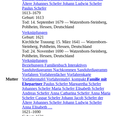
Ältere
Johannes
Schefer
Johann Ludwig
Schefer
Paulus
Schefer
1613
–
1679
Geburt
:
1613
Tod
:
14. September 1679
—
Watzenborn-Steinberg,
Pohlheim, Hessen, Deutschland
Verknüpfungen
Geburt
:
1621
Kirchliche Trauung
:
15. März 1641
—
Watzenborn-
Steinberg, Pohlheim, Hessen, Deutschland
Tod
:
24. November 1690
—
Watzenborn-Steinberg,
Pohlheim, Hessen, Deutschland
Verknüpfungen
Beziehungen
Familienbuch
Interaktives
Sanduhrdiagramm
Nachkommen
Sanduhrdiagramm
Vorfahren
Vorfahrenfächer
Vorfahrenkarte
Mutter
Vorfahrentafel
Vorfahrentafel, kompakt
Familie mit
Ehepartner
Paulus
Schefer
Margaretha
Schefer
Johannes
Schefer
Maria
Schefer
Elisabeth
Schefer
Andreas
Schefer
Anna Catharina
Schefer
Anna Maria
Schefer
Caspar
Schefer
Johann Jacob
Schefer
der
Ältere
Johannes
Schefer
Johann Ludwig
Schefer
Anna Elisabeth
…
1621
–
1690